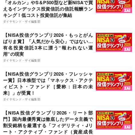
「オルカン」やS＆P500型など新NISAで買
えるインデックス投資信託の信託報酬ラン
キング！低コスト投資信託が集結
ダイヤモンド・ザイ編集部
【NISA投信グランプリ2026・もっとがん
ばりま賞】「人気だから安心」ではない…
有名投資信託3本に漂う“報われない運
用”の現実
ダイヤモンド・ザイ編集部
【NISA投信グランプリ2026・フレッシャ
ー賞】日本株型では「マネックス・アクテ
ィビスト・ファンド［愛称：日本の未
来］」が受賞！
ダイヤモンド・ザイ編集部
【NISA投信グランプリ2026・リート部
門】国内最優秀賞は徹底したデータ主義で
割安銘柄を厳選する「フィデリティ・Jリ
ート・アクティブ・ファンド（資産成長