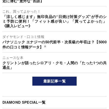
近に潜む“意外な”言語】
これ、買ってよかった！
「涼しく感じます」無印良品の“日焼け対策グッズ”が手のシ
ミ予防に便利！「フィット感が良い」「買ってよかった」
《購入レビュー》
ダイヤモンド・口コミ情報
パナソニック エナジーの50代前半・次長級の年収は？【5000
件の口コミ情報データ】
ニュースな本
クリントンが語ったシロアリ・クモ・人間の「たった1つの共
通点」
最新記事一覧
DIAMOND SPECIAL一覧