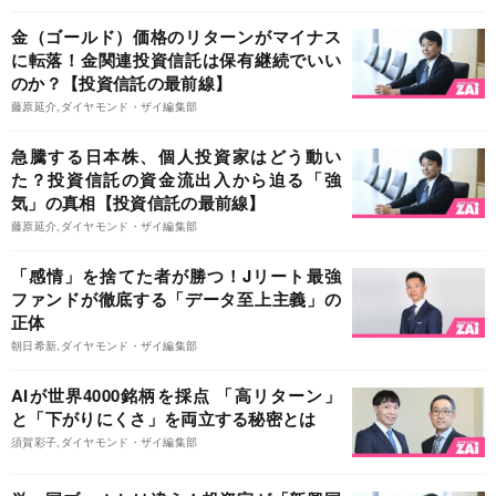
金（ゴールド）価格のリターンがマイナス
に転落！金関連投資信託は保有継続でいい
のか？【投資信託の最前線】
藤原延介,ダイヤモンド・ザイ編集部
急騰する日本株、個人投資家はどう動い
た？投資信託の資金流出入から迫る「強
気」の真相【投資信託の最前線】
藤原延介,ダイヤモンド・ザイ編集部
「感情」を捨てた者が勝つ！Jリート最強
ファンドが徹底する「データ至上主義」の
正体
朝日希新,ダイヤモンド・ザイ編集部
AIが世界4000銘柄を採点 「高リターン」
と「下がりにくさ」を両立する秘密とは
須賀彩子,ダイヤモンド・ザイ編集部