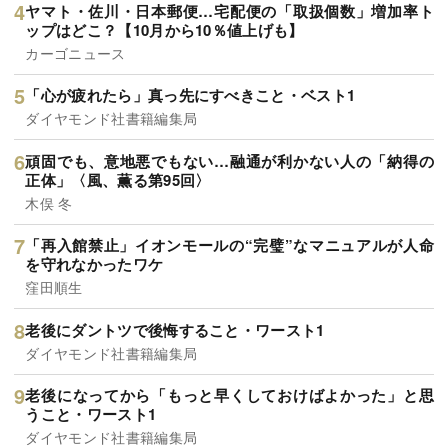
ヤマト・佐川・日本郵便…宅配便の「取扱個数」増加率ト
ップはどこ？【10月から10％値上げも】
カーゴニュース
「心が疲れたら」真っ先にすべきこと・ベスト1
ダイヤモンド社書籍編集局
頑固でも、意地悪でもない…融通が利かない人の「納得の
正体」〈風、薫る第95回〉
木俣 冬
「再入館禁止」イオンモールの“完璧”なマニュアルが人命
を守れなかったワケ
窪田順生
老後にダントツで後悔すること・ワースト1
ダイヤモンド社書籍編集局
老後になってから「もっと早くしておけばよかった」と思
うこと・ワースト1
ダイヤモンド社書籍編集局