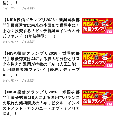
型）」！
ダイヤモンド・ザイ編集部
【NISA投信グランプリ2026・新興国株部
門】最優秀賞は南米の小国まで世界中にく
まなく投資する「ピクテ新興国インカム株
式ファンド（1年決算型）」！
ダイヤモンド・ザイ編集部
【NISA投信グランプリ2026・世界株部
門】最優秀賞はAIによる膨大な分析とリス
クを抑えた運用が特徴の「AI（人工知能）
活用型世界株ファンド［愛称：ディープ
AI］」！
ダイヤモンド・ザイ編集部
【NISA投信グランプリ2026・米国株部
門】最優秀賞は8人による運用でバランス
の取れた銘柄構成の「キャピタル・インベ
ストメント・カンパニー・オブ・アメリカ
ICA」！