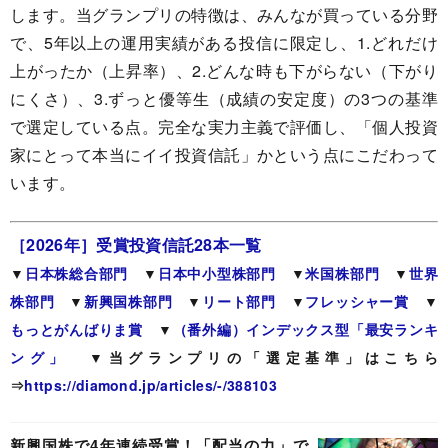
します。当グランプリの特徴は、みんなが買っている分野
で、5年以上の運用実績がある投信に限定し、1.どれだけ
上がったか（上昇率）、2.どんな時も下がらない（下がり
にくさ）、3.ずっと優等生（成績の安定度）の3つの基準
で選定している点。完全な実力主義で評価し、「個人投資
家にとって本当にイイ投資信託」かという点にこだわって
います。
［2026年］受賞投資信託28本一覧
▼
日本株総合部門
▼
日本中小型株部門
▼
米国株部門
▼
世界
株部門
▼
新興国株部門
▼
リート部門
▼
フレッシャー賞
▼
もっとがんばりま賞
▼
（番外編）インデックス型「最安ランキ
ング」
▼当グランプリの「選定基準」はこちら
⇒
https://diamond.jp/articles/-/388103
新興国株で4年連続受賞！「配当の力」で