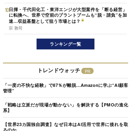
日揮・千代田化工・東洋エンジが大型案件を「断る経営」
に転換へ、世界で空前のプラントブームも“脱・請負”を加
速…収益基盤として狙う市場とは？
宗 敦司
ランキング一覧
トレンドウォッチ
「一度の不快な経験」で87％が離脱…Amazonに学ぶ“AI顧客
管理”
「戦略は立派だが現場が動かない」を解決する【PMOの進化
系】
【世界23カ国独自調査】なぜ日本はAI活用で世界に後れを取
るのか