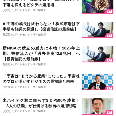
下落を抑えるピクテの運用術
須賀彩子,ダイヤモンド・ザイ編集部
AI主導の成長は終わらない！株式市場は下
半期も好調の見通し【投資信託の最前線】
藤原延介,ダイヤモンド・ザイ編集部
新NISAの積立の威力は本物！2026年上
期、投信流入が「過去最高12.5兆円」へ
【投資信託の最前線】
藤原延介,ダイヤモンド・ザイ編集部
「宇宙は“もうかる産業”になった」宇宙株
のプロが明かすビジネスの最前線と未来
河野拓郎,ダイヤモンド・ザイ編集部
米ハイテク株に頼らずS＆P500を凌駕！
「8人の頭脳」が仕掛ける独自の運用戦略
須賀彩子,ダイヤモンド・ザイ編集部