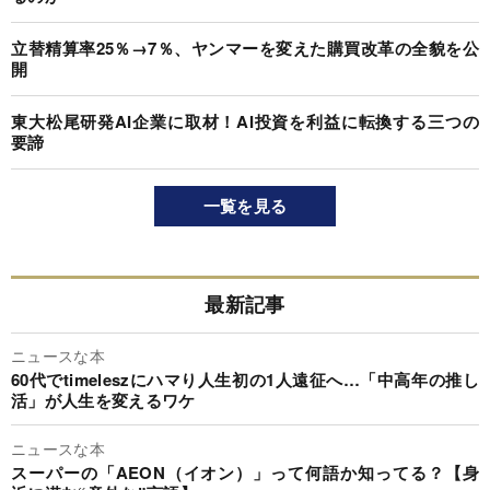
立替精算率25％→7％、ヤンマーを変えた購買改革の全貌を公
開
東大松尾研発AI企業に取材！AI投資を利益に転換する三つの
要諦
一覧を見る
最新記事
ニュースな本
60代でtimeleszにハマり人生初の1人遠征へ…「中高年の推し
活」が人生を変えるワケ
ニュースな本
スーパーの「AEON（イオン）」って何語か知ってる？【身