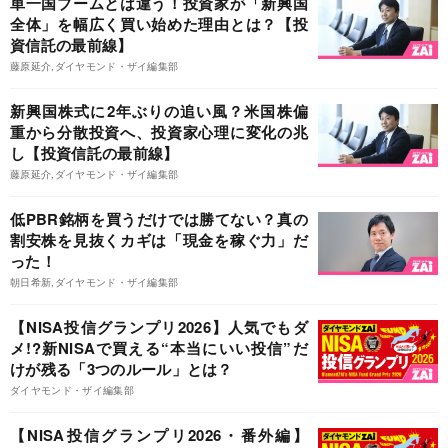
単一国ブームとは違う！投資家が「新興国
全体」を幅広く買い始めた理由とは？【投
資信託の最前線】
藤原延介,ダイヤモンド・ザイ編集部
新興国株式に2年ぶりの追い風？米国株偏
重から分散投資へ、投資家心理に変化の兆
し【投資信託の最前線】
藤原延介,ダイヤモンド・ザイ編集部
低PBR銘柄を買うだけでは勝てない？真の
割安株を見抜くカギは「現金を稼ぐ力」だ
った！
朝日希新,ダイヤモンド・ザイ編集部
【NISA投信グランプリ2026】人気でもダ
メ!?新NISAで買える“本当にいい投信”だ
けが残る「3つのルール」とは？
ダイヤモンド・ザイ編集部
【NISA投信グランプリ2026・番外編】