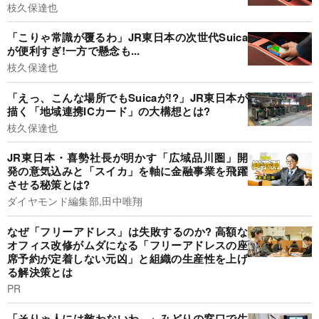
枝久保達也
「こりゃ常識が覆るわ」JR東日本の次世代Suica
が便利すぎ!一方で懸念も...
枝久保達也
「えっ、こんな場所でもSuicaが!?」JR東日本が
描く「地域連携ICカード」の大構想とは?
枝久保達也
JR東日本・喜勢社長が明かす「広域品川圏」開
発の意気込みと「スイカ」を軸に金融事業を飛躍
させる秘策とは?
ダイヤモンド編集部,田中唯翔
なぜ「フリーアドレス」は失敗するのか? 高額な
オフィス改修がムダになる「フリーアドレスの座
席予約が定着しない元凶」と組織の生産性を上げ
る解決策とは
PR
「そりゃ人には敵わないわ...」みどりの窓口で生