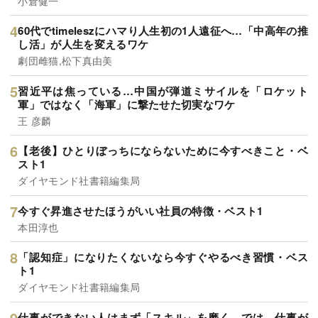
小倉健一
60代でtimeleszにハマり人生初の1人遠征へ…「中高年の推
し活」が人生を変えるワケ
劇団雌猫,松下真由美
習近平は焦っている…中国が弾道ミサイルを「ロケット
軍」ではなく「海軍」に撃たせた切実なワケ
王 彦麟
【老後】ひとりぼっちにならないために今すべきこと・ベ
スト1
ダイヤモンド社書籍編集局
今すぐ昇進させたほうがいい社員の特徴・ベスト1
本田淳也
「認知症」になりたくないなら今すぐやるべき習慣・ベス
ト1
ダイヤモンド社書籍編集局
仕事ができない人はまず「スキル」を磨く。では、仕事が