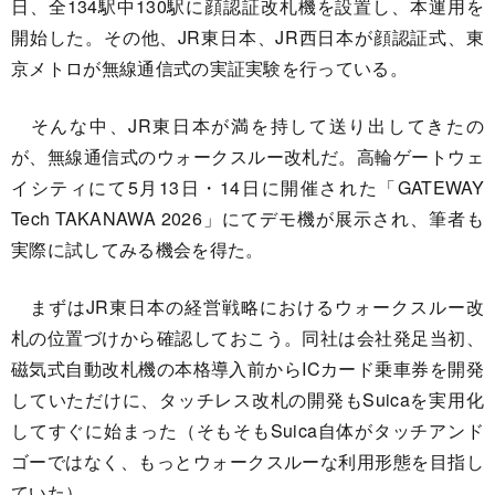
日、全134駅中130駅に顔認証改札機を設置し、本運用を
開始した。その他、JR東日本、JR西日本が顔認証式、東
京メトロが無線通信式の実証実験を行っている。
そんな中、JR東日本が満を持して送り出してきたの
が、無線通信式のウォークスルー改札だ。高輪ゲートウェ
イシティにて5月13日・14日に開催された「GATEWAY
Tech TAKANAWA 2026」にてデモ機が展示され、筆者も
実際に試してみる機会を得た。
まずはJR東日本の経営戦略におけるウォークスルー改
札の位置づけから確認しておこう。同社は会社発足当初、
磁気式自動改札機の本格導入前からICカード乗車券を開発
していただけに、タッチレス改札の開発もSuicaを実用化
してすぐに始まった（そもそもSuica自体がタッチアンド
ゴーではなく、もっとウォークスルーな利用形態を目指し
ていた）。