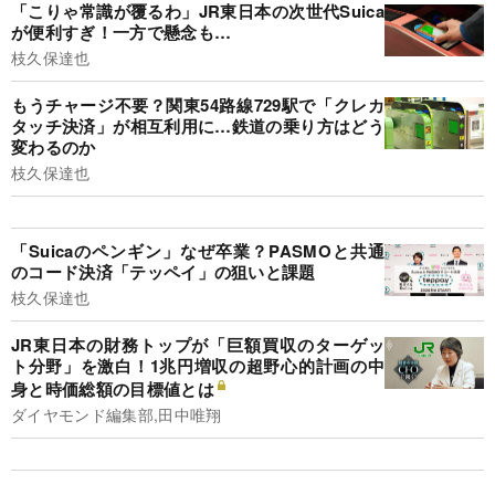
「こりゃ常識が覆るわ」JR東日本の次世代Suica
が便利すぎ！一方で懸念も…
枝久保達也
もうチャージ不要？関東54路線729駅で「クレカ
タッチ決済」が相互利用に…鉄道の乗り方はどう
変わるのか
枝久保達也
「Suicaのペンギン」なぜ卒業？PASMOと共通
のコード決済「テッペイ」の狙いと課題
枝久保達也
JR東日本の財務トップが「巨額買収のターゲッ
ト分野」を激白！1兆円増収の超野心的計画の中
身と時価総額の目標値とは
ダイヤモンド編集部,田中唯翔