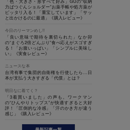
「色・大きさ・形すべて好み」GUの“収納
力ばつぐんショルダー”お薬手帳や処方薬が
ピッタリ入る！「重宝しています」「サッ
と出かけるのに最適」《購入レビュー》
今日のリーマンめし!!
「良い意味で期待を裏切られた」なか卯
の“まぐろ2倍どんぶり”食べ応えがスゴすぎ
る！「お腹いっぱい」「シンプルに美味し
い」《実食レビュー》
ニュースな本
台湾有事で集団的自衛権を行使したら…日
本が支払う大きすぎる「代償」とは？
明日なに着てく？
「3着買いました」の声も。ワークマン
の“ひんやりトップス”が快適すぎると大好
評！「圧倒的な冷感」「汗のかき方が違う
感じ」《購入レビュー》
最新記事一覧