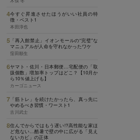
木俣 冬
今すぐ昇進させたほうがいい社員の特
徴・ベスト1
本田淳也
「再入館禁止」イオンモールの“完璧”な
マニュアルが人命を守れなかったワケ
窪田順生
ヤマト・佐川・日本郵便…宅配便の「取
扱個数」増加率トップはどこ？【10月か
ら10％値上げも】
カーゴニュース
「筋トレ」を続けたかったら、真っ先に
やめるべき習慣・ワースト1
古川武士
住んでからではもう遅い!?高性能な家ほ
ど危ない…酷暑で壁の中に広がる「見え
ないカビ」の正体