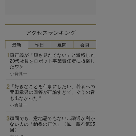
アクセスランキング
最新
昨日
週間
会員
孫正義が「顔も見たくない」と激怒した
20代社員をロボット事業責任者に抜擢し
たワケ
小倉健一
「好きなことを仕事にしたい」若者への
豊田章男の回答が正論すぎて、ぐうの音
も出なかった
小倉健一
頑固でも、意地悪でもない…融通が利か
ない人の「納得の正体」〈風、薫る第95
回〉