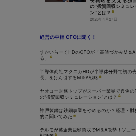
長戦略を支える独
の“投資回収シミュレ
ン”とは？
2026年4月27日
経営の中枢 CFOに聞く！
すかいらーくHDのCFOが「高値づかみM＆A
る」
半導体商社マクニカHDが半導体分野で初の売
長」をけん引するM＆A戦略
ヤオコー財務トップがスーパー業界で異例の
の“投資回収シミュレーション”とは？
神戸製鋼は鉄鋼事業をやめるのか？経理・財
的に聞いてみた
テルモが英企業巨額買収でM＆A攻勢！ソニー
対話策