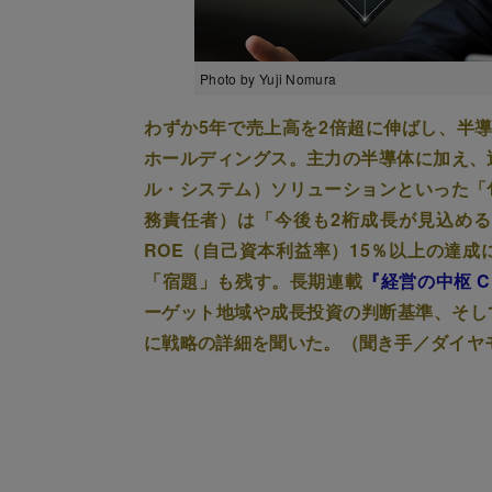
Photo by Yuji Nomura
わずか5年で売上高を2倍超に伸ばし、半
ホールディングス。主力の半導体に加え、
ル・システム）ソリューションといった「
務責任者）は「今後も2桁成長が見込め
ROE（自己資本利益率）15％以上の達
「宿題」も残す。長期連載
『経営の中枢 
ーゲット地域や成長投資の判断基準、そし
に戦略の詳細を聞いた。（聞き手／ダイヤ