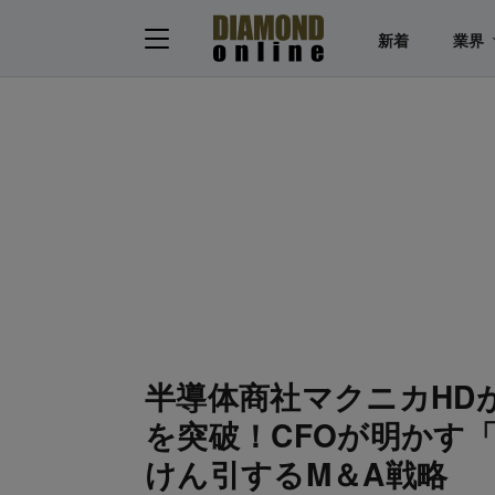
新着
業界
半導体商社マクニカHD
を突破！CFOが明かす「
けん引するM＆A戦略