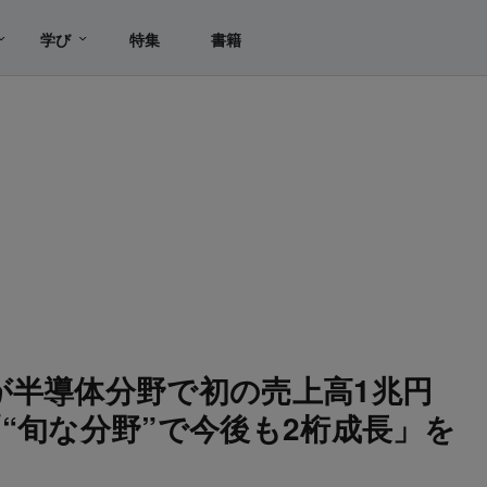
学び
特集
書籍
が半導体分野で初の売上高1兆円
“旬な分野”で今後も2桁成長」を