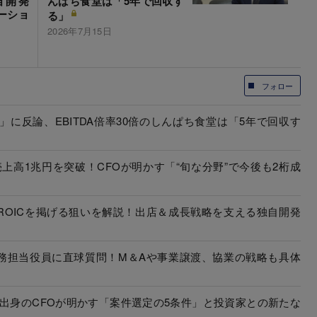
自開発
んぱち食堂は「5年で回収す
ーショ
る」
2026年7月15日
フォロー
」に反論、EBITDA倍率30倍のしんぱち食堂は「5年で回収す
上高1兆円を突破！CFOが明かす「“旬な分野”で今後も2桁成
ROICを掲げる狙いを解説！出店＆成長戦略を支える独自開発
務担当役員に直球質問！M＆Aや事業譲渡、協業の戦略も具体
出身のCFOが明かす「案件選定の5条件」と投資家との新たな