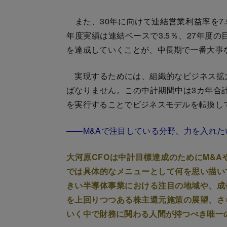
また、30年に向けて連結営業利益率を7.
年度実績は連結ベースで3.5％、27年度
を達成していくことが、中長期で一番大事
実現するためには、組織的なビジネス拡大
ばなりません。この中計期間中は3カ年合計
を実行することでビジネスモデルを転換し
――M&Aで注目している分野、力を入れ
大河原CFOは中計目標達成のためにM&
では具体的なメニューとして何を思い描い
きい半導体事業における注目の地域や、成
を上回りつつある株主還元施策の展望、さ
いく中で財務に関わる人間が持つべき唯一