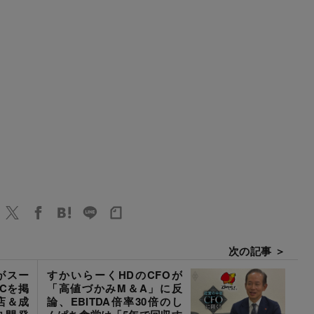
次の記事 ＞
がスー
すかいらーくHDのCFOが
Cを掲
「高値づかみM＆A」に反
店＆成
論、EBITDA倍率30倍のし