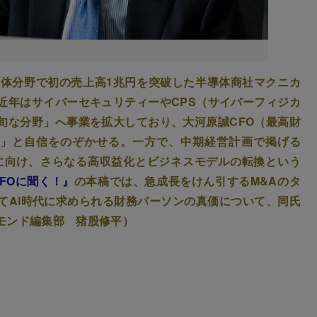
導体分野で初の売上高1兆円を突破した半導体商社マクニカ
近年はサイバーセキュリティーやCPS（サイバーフィジカ
旬な分野」へ事業を拡大しており、大河原誠CFO（最高財
る」と自信をのぞかせる。一方で、中期経営計画で掲げる
成に向け、さらなる高収益化とビジネスモデルの転換という
CFOに聞く！』
の本稿では、急成長をけん引するM&Aのタ
てAI時代に求められる財務パーソンの真価について、同氏
モンド編集部 猪股修平）