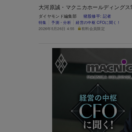
大河原誠・マクニカホールディングス
ダイヤモンド編集部
猪股修平:
記者
特集
予測・分析
経営の中枢 CFOに聞く！
2026年5月26日 4:55
有料会員限定