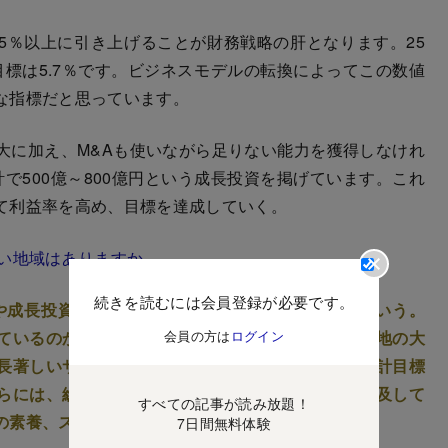
5％以上に引き上げることが財務戦略の肝となります。25
の目標は5.7％です。ビジネスモデルの転換によってこの数値
な指標だと思っています。
に加え、M&Aも使いながら足りない能力を獲得しなけれ
で500億～800億円という成長投資を掲げています。これ
て利益率を高め、目標を達成していく。
たい地域はありますか。
続きを読むには会員登録が必要です。
Aや成長投資によるビジネスモデルの転換が肝要だという。
ているのか。次ページではパートナー企業を探す余地の大
会員の方は
ログイン
長著しいサイバーセキュリティー事業の方向性、中計目標
らには、総合商社と専門商社の財務の違い、AIが普及して
すべての記事が読み放題！
の素養、スキルについても明かしてもらった。
7日間無料体験