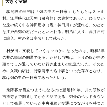
大きく変貌
駅開設の当初は「畑の中の一軒家」もともとは久ヶ山
村。江戸時代は天領（幕府領）の農村であった。ゆるやか
な丘の続く中を神田用水（現・神田川）が流れる、のどか
な江戸西郊の村だったといわれる。明治に入り、高井戸村
に編入。村の名は字名として残った。
村が街に変貌していくキッカケになったのは、昭和8年
の井の頭線の開通である。ただし当初は、下りの線が井の
頭までしか通っていない行き止まりの鉄道だった。そのた
めに久我山駅は、行楽電車の途中駅といった存在となり、
駅は畑の中の一軒家であったという。
乗降客が目立つようになるのは翌昭和9年、井の頭線が
吉祥寺まで開通してからの話である。郊外のベッドタウン
として発展していった中央沿線と交通につながりを持つこ