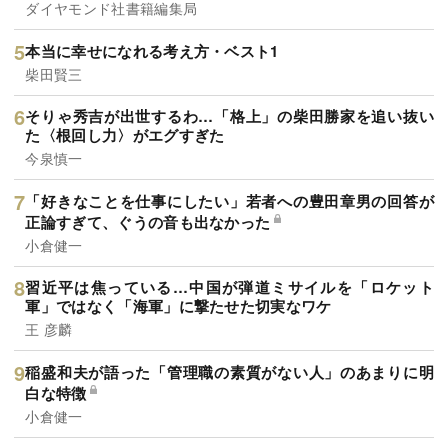
ダイヤモンド社書籍編集局
本当に幸せになれる考え方・ベスト1
柴田賢三
そりゃ秀吉が出世するわ…「格上」の柴田勝家を追い抜い
た〈根回し力〉がエグすぎた
今泉慎一
「好きなことを仕事にしたい」若者への豊田章男の回答が
正論すぎて、ぐうの音も出なかった
小倉健一
習近平は焦っている…中国が弾道ミサイルを「ロケット
軍」ではなく「海軍」に撃たせた切実なワケ
王 彦麟
稲盛和夫が語った「管理職の素質がない人」のあまりに明
白な特徴
小倉健一