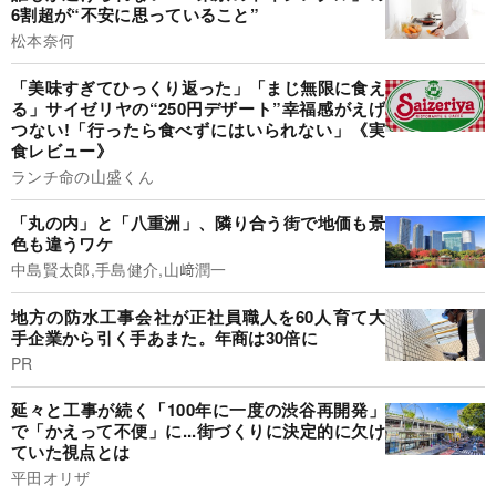
6割超が“不安に思っていること”
松本奈何
「美味すぎてひっくり返った」「まじ無限に食え
る」サイゼリヤの“250円デザート”幸福感がえげ
つない!「行ったら食べずにはいられない」《実
食レビュー》
ランチ命の山盛くん
「丸の内」と「八重洲」、隣り合う街で地価も景
色も違うワケ
中島賢太郎,手島健介,山﨑潤一
地方の防水工事会社が正社員職人を60人育て大
手企業から引く手あまた。年商は30倍に
PR
延々と工事が続く「100年に一度の渋谷再開発」
で「かえって不便」に...街づくりに決定的に欠け
ていた視点とは
平田オリザ