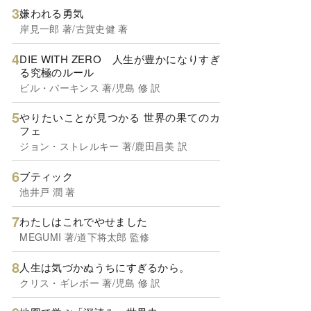
嫌われる勇気
岸見一郎 著/古賀史健 著
DIE WITH ZERO 人生が豊かになりすぎ
る究極のルール
ビル・パーキンス 著/児島 修 訳
やりたいことが見つかる 世界の果てのカ
フェ
ジョン・ストレルキー 著/鹿田昌美 訳
ブティック
池井戸 潤 著
わたしはこれでやせました
MEGUMI 著/道下将太郎 監修
人生は気づかぬうちにすぎるから。
クリス・ギレボー 著/児島 修 訳