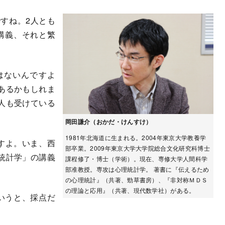
すね。2人とも
講義、それと繁
はないんですよ
あるかもしれま
人も受けている
岡田謙介（おかだ・けんすけ）
1981年北海道に生まれる。2004年東京大学教養学
すよ。いま、西
部卒業。2009年東京大学大学院総合文化研究科博士
統計学」の講義
課程修了・博士（学術）。現在、専修大学人間科学
部准教授。専攻は心理統計学。 著書に『伝えるため
の心理統計』（共著、勁草書房）、『非対称ＭＤＳ
の理論と応用』（共著、現代数学社）がある。
いうと、採点だ