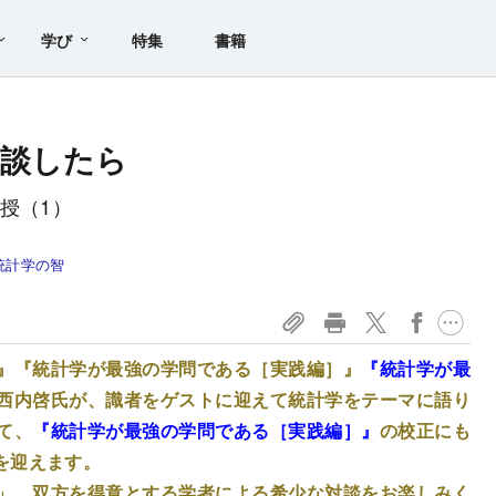
学び
特集
書籍
対談したら
授（1）
統計学の智
』『統計学が最強の学問である［実践編］』
『統計学が最
西内啓氏が、識者をゲストに迎えて統計学をテーマに語り
て、
『統計学が最強の学問である［実践編］』
の校正にも
を迎えます。
」。双方を得意とする学者による希少な対談をお楽しみく