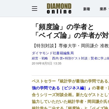
新着
業界
「頻度論」の学者と
「ベイズ論」の学者が
【特別対談】専修大学・岡田謙介 准教
ダイヤモンド社書籍編集局
経営・戦略
西内 啓×特別ゲスト対談：賢者に学ぶ
2016年8月5日 13:35
ベストセラー『統計学が最強の学問である
強の学問である［ビジネス編］』
の著者・
合うシリーズ対談企画。新たなゲストとし
協力していただいた統計学者・岡田謙介氏
統計学を二分する「頻度論」と「ベイズ論