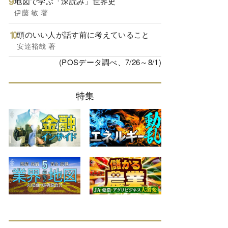
地図で学ぶ「深読み」世界史
伊藤 敏 著
頭のいい人が話す前に考えていること
安達裕哉 著
(POSデータ調べ、7/26～8/1)
特集