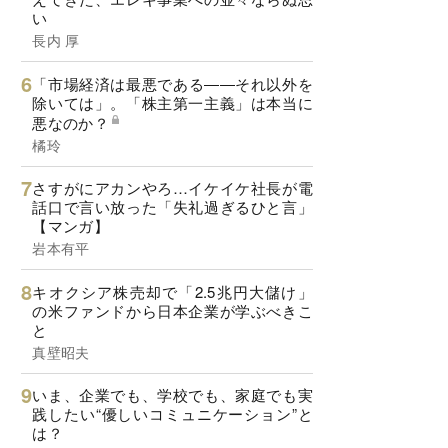
い
長内 厚
「市場経済は最悪である――それ以外を
除いては」。「株主第一主義」は本当に
悪なのか？
橘玲
さすがにアカンやろ…イケイケ社長が電
話口で言い放った「失礼過ぎるひと言」
【マンガ】
岩本有平
キオクシア株売却で「2.5兆円大儲け」
の米ファンドから日本企業が学ぶべきこ
と
真壁昭夫
いま、企業でも、学校でも、家庭でも実
践したい“優しいコミュニケーション”と
は？