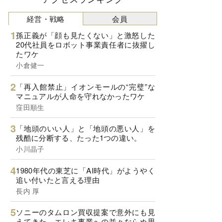
経営・戦略
会員
孫正義が「顔も見たくない」と激怒した
20代社員をロボット事業責任者に抜擢し
たワケ
小倉健一
「再入館禁止」イオンモールの“完璧”な
マニュアルが人命を守れなかったワケ
窪田順生
「地頭のいい人」と「地頭の悪い人」を
残酷に分断する、たった1つの違い。
小川晶子
1980年代の東芝に「AI時代」がようやく
追い付いたと言える理由
長内 厚
ソニーのタムロン買収提案で意外にも見
えてきた、エレキ事業への並々ならぬ思