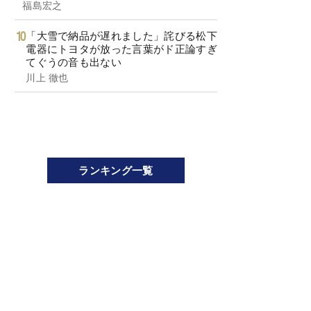
福島宏之
「大雪で納品が遅れました」詫びる松下
電器にトヨタが放った言葉がド正論すぎ
てぐうの音も出ない
川上 徹也
ランキング一覧