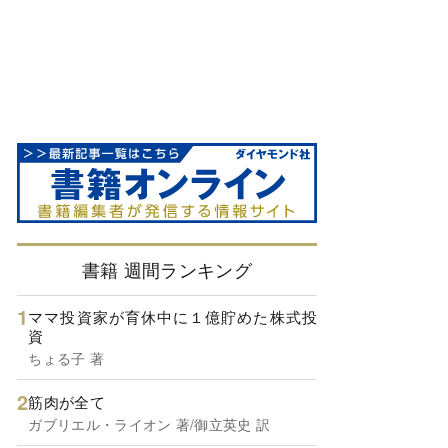
書籍 週間ランキング
ママ投資家が育休中に１億貯めた株式投
資
ちょる子 著
筋肉が全て
ガブリエル・ライオン 著/御立英史 訳