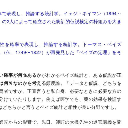
で表現し、推論する統計学。イェジ・ネイマン（1894～
980）の2人によって確立された統計的仮説検定の枠組みを大き
性を確率で表現し、推論する統計学。トーマス・ベイズ
ス（仏、1749〜1827）が再発見した「ベイズの定理」をそ
い確率が何％あるか
がわかるベイズ統計と、ある仮説が
正
は何％なのかを考える
頻度論。「データと仮説、どちらを
両者ですが、正直言うと私自身、必要なときに必要な方の
分けていたりします。例えば医学でも、薬の効果を検証す
はどちらかと言うとベイズ統計と相性が良い分野ですし。
師匠からの影響で、先日、師匠の大橋先生の退官講義を聞