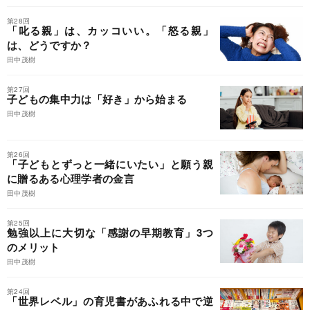
第28回
「叱る親」は、カッコいい。「怒る親」
は、どうですか？
田中茂樹
第27回
子どもの集中力は「好き」から始まる
田中茂樹
第26回
「子どもとずっと一緒にいたい」と願う親
に贈るある心理学者の金言
田中茂樹
第25回
勉強以上に大切な「感謝の早期教育」3つ
のメリット
田中茂樹
第24回
「世界レベル」の育児書があふれる中で逆