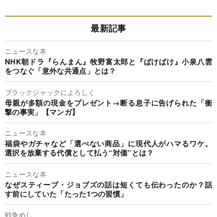
最新記事
ニュースな本
NHK朝ドラ『らんまん』牧野富太郎と『ばけばけ』小泉八雲
をつなぐ「意外な共通点」とは？
ブラックジャックによろしく
母親が多額の現金をプレゼント→断る息子に告げられた「衝
撃の事実」【マンガ】
ニュースな本
福袋やガチャなど「選べない商品」に現代人がハマるワケ。
選択を放棄する代償として払う“対価”とは？
ニュースな本
なぜスティーブ・ジョブズの話は短くても伝わったのか？話
す前にしていた「たった1つの習慣」
戦争めし