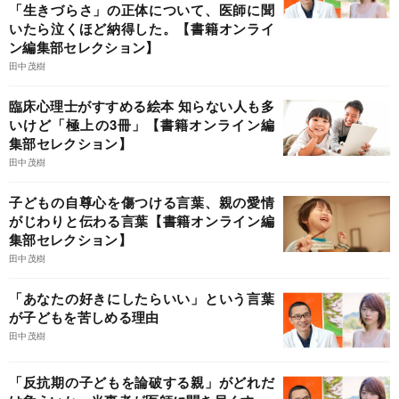
「生きづらさ」の正体について、医師に聞
いたら泣くほど納得した。【書籍オンライ
ン編集部セレクション】
田中茂樹
臨床心理士がすすめる絵本 知らない人も多
いけど「極上の3冊」【書籍オンライン編
集部セレクション】
田中茂樹
子どもの自尊心を傷つける言葉、親の愛情
がじわりと伝わる言葉【書籍オンライン編
集部セレクション】
田中茂樹
「あなたの好きにしたらいい」という言葉
が子どもを苦しめる理由
田中茂樹
「反抗期の子どもを論破する親」がどれだ