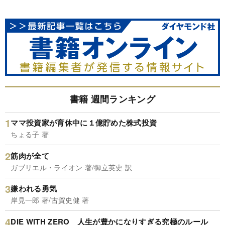
書籍 週間ランキング
ママ投資家が育休中に１億貯めた株式投資
ちょる子 著
筋肉が全て
ガブリエル・ライオン 著/御立英史 訳
嫌われる勇気
岸見一郎 著/古賀史健 著
DIE WITH ZERO 人生が豊かになりすぎる究極のルール