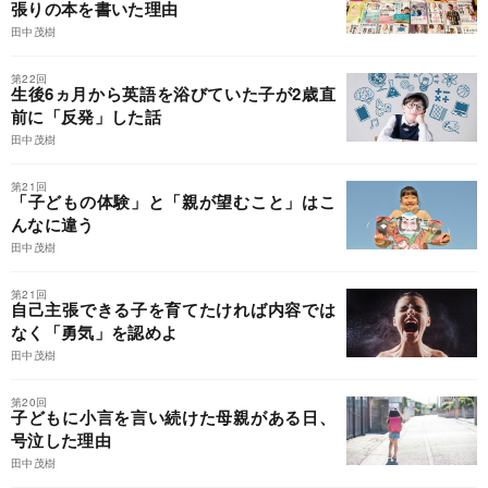
張りの本を書いた理由
田中茂樹
第22回
生後6ヵ月から英語を浴びていた子が2歳直
前に「反発」した話
田中茂樹
第21回
「子どもの体験」と「親が望むこと」はこ
んなに違う
田中茂樹
第21回
自己主張できる子を育てたければ内容では
なく「勇気」を認めよ
田中茂樹
第20回
子どもに小言を言い続けた母親がある日、
号泣した理由
田中茂樹