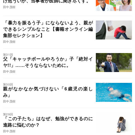
け危ういか、当事者が医師に聞き尽くす。
田中茂樹
「暴力を振るう子」にならないよう、親が
できるシンプルなこと【書籍オンライン編
集部セレクション】
田中茂樹
第31回
父「キャッチボールやろうか」子「絶対イ
ヤ!!」……そうならないために。
田中茂樹
第30回
親がなかなか気づけない「6歳児の楽し
み」
田中茂樹
第29回
「この子たち」はなぜ、勉強ができるのに
進路に悩むのか？
田中茂樹