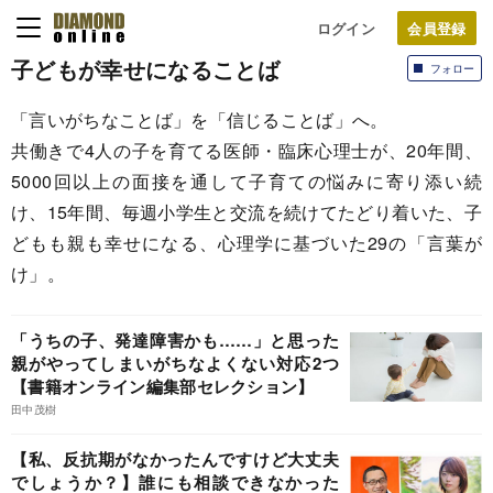
ログイン
子どもが幸せになることば
フォロー
「言いがちなことば」を「信じることば」へ。
共働きで4人の子を育てる医師・臨床心理士が、20年間、
5000回以上の面接を通して子育ての悩みに寄り添い続
け、15年間、毎週小学生と交流を続けてたどり着いた、子
どもも親も幸せになる、心理学に基づいた29の「言葉が
け」。
「うちの子、発達障害かも……」と思った
親がやってしまいがちなよくない対応2つ
【書籍オンライン編集部セレクション】
田中茂樹
【私、反抗期がなかったんですけど大丈夫
でしょうか？】誰にも相談できなかった