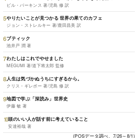
ビル・パーキンス 著/児島 修 訳
やりたいことが見つかる 世界の果てのカフェ
ジョン・ストレルキー 著/鹿田昌美 訳
ブティック
池井戸 潤 著
わたしはこれでやせました
MEGUMI 著/道下将太郎 監修
人生は気づかぬうちにすぎるから。
クリス・ギレボー 著/児島 修 訳
地図で学ぶ「深読み」世界史
伊藤 敏 著
頭のいい人が話す前に考えていること
安達裕哉 著
(POSデータ調べ、7/26～8/1)