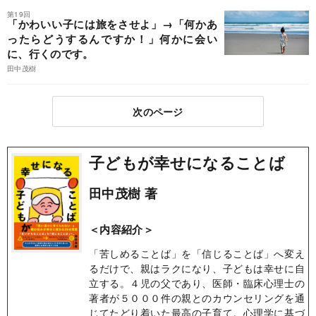
第19回
「かわいい子には旅をさせよ」→「何かあ
ったらどうするんですか！」何かに会い
に、行くのです。
田中茂樹
次のページ
子どもが幸せになることば
田中茂樹 著
＜内容紹介＞
「苦しめることば」を「信じることば」へ変え
るだけで、親はラクになり、子どもは幸せに自
立する。４児の父であり、医師・臨床心理士の
著者が５０００件の親とのカウンセリングを通
じてたどり着いた最高の子育て。心理学に基づ