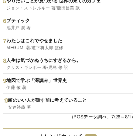
やりたいことが見つかる 世界の果てのカフェ
ジョン・ストレルキー 著/鹿田昌美 訳
ブティック
池井戸 潤 著
わたしはこれでやせました
MEGUMI 著/道下将太郎 監修
人生は気づかぬうちにすぎるから。
クリス・ギレボー 著/児島 修 訳
地図で学ぶ「深読み」世界史
伊藤 敏 著
頭のいい人が話す前に考えていること
安達裕哉 著
(POSデータ調べ、7/26～8/1)