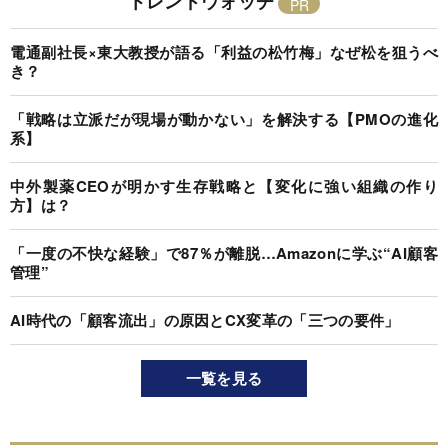
トレンドウォッチ
電通副社長×東大教授が語る「利益の松竹梅」なぜ松を狙うべ
き？
「戦略は立派だが現場が動かない」を解決する【PMOの進化
系】
中外製薬CEOが明かす生存戦略と【変化に強い組織の作り
方】は？
「一度の不快な経験」で87％が離脱…Amazonに学ぶ“AI顧客
管理”
AI時代の「顧客流出」の原因とCX変革の「三つの要件」
一覧を見る