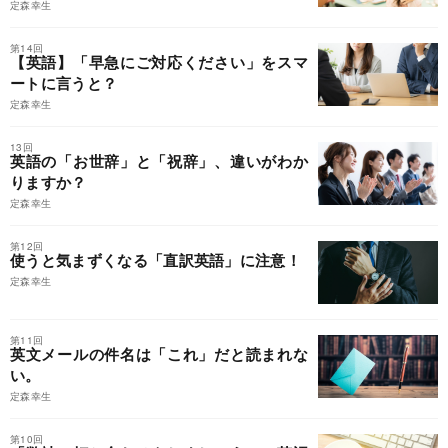
定森幸生
第14回
【英語】「早急にご対応ください」をスマ
ートに言うと？
定森幸生
13回
英語の「お世辞」と「祝辞」、違いがわか
りますか？
定森幸生
第12回
使うと気まずくなる「直訳英語」に注意！
定森幸生
第11回
英文メールの件名は「これ」だと読まれな
い。
定森幸生
第10回