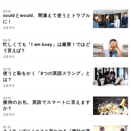
第5回
couldとwould、間違えて使うとトラブル
に！
定森幸生
第4回
忙しくても「I am busy」は厳禁！ではど
う言えば？
定森幸生
第3回
使うと恥をかく「8つの英語スラング」と
は？
定森幸生
第2回
接待のお礼、英語でスマートに言えます
か？
定森幸生
第1回
ネイティブにイエスと言わせる「商社の英