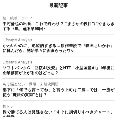
最新記事
続・続朝ドライフ
中村倫也の出番、これで終わり？ “まさかの役目”にやきもき
する〈風、薫る第96回〉
Lifestyle Analysis
かわいいのに、絶望的すぎる…原作未読で『映画ちいかわ』
に挑んだら、開始早々に面食らったワケ
Lifestyle Analysis
ソフトバンクG「巨額AI投資」とNTT「小型国産AI」1年後に
企業価値が上がるのはどっち？
もう悩まない！職場・未解決問題
部下に「何でも言ってね」と言う上司は二流…では、一流が
使う“魔法の質問”とは？
株トレ
株で勝てる人は見逃さない「すぐに損切りすべきチャート」
の特徴