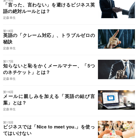
第19回
「言った、言わない」を避けるビジネス英
語の絶対ルールとは？
定森幸生
第18回
英語の「クレーム対応」、トラブルゼロの
秘訣
定森幸生
第17回
知らないと恥をかくメールマナー、「5つ
のネチケット」とは？
定森幸生
第16回
メールに親しみを加える「英語の結び言
葉」とは？
定森幸生
第15回
ビジネスでは「Nice to meet you.」を使っ
てはいけない