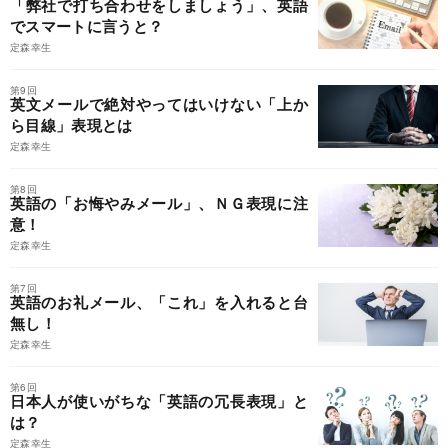
「弊社で打ち合わせをしましょう」、英語
でスマートに言うと？
定森幸生
第9回
英文メールで絶対やってはいけない「上か
ら目線」表現とは
定森幸生
第8回
英語の「お悔やみメール」、ＮＧ表現に注
意！
定森幸生
第7回
英語のお礼メール、「これ」を入れると台
無し！
定森幸生
第6回
日本人が使いがちな「英語の冗長表現」と
は？
定森幸生