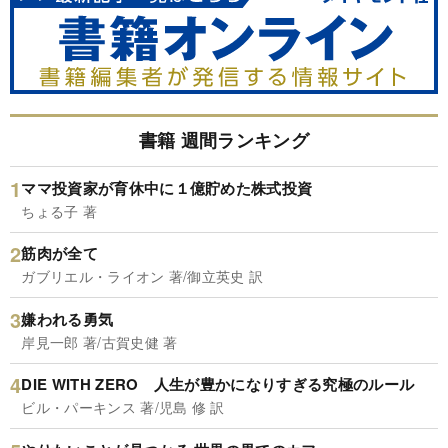
書籍 週間ランキング
ママ投資家が育休中に１億貯めた株式投資
ちょる子 著
筋肉が全て
ガブリエル・ライオン 著/御立英史 訳
嫌われる勇気
岸見一郎 著/古賀史健 著
DIE WITH ZERO 人生が豊かになりすぎる究極のルール
ビル・パーキンス 著/児島 修 訳