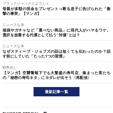
ブラックジャックによろしく
母親が多額の現金をプレゼント→断る息子に告げられた「衝
撃の事実」【マンガ】
ニュースな本
福袋やガチャなど「選べない商品」に現代人がハマるワケ。
選択を放棄する代償として払う“対価”とは？
ニュースな本
なぜスティーブ・ジョブズの話は短くても伝わったのか？話
す前にしていた「たった1つの習慣」
戦争めし
【マンガ】空襲警報下でも大繁盛の寿司店、集まった客たち
の「秘密の寿司ネタ」にヨダレが出そう〈再配信〉
最新記事一覧