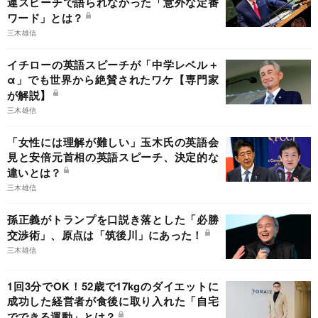
連スピーチで語られなかった「意外な定番
ワード」とは？
三木雄信
イチローの英語スピーチが「中学レベル＋
α」でも世界から絶賛されたワケ【専門家
が解説】
三木雄信
「女性には理解が難しい」玉木氏の英語会
見と安倍元首相の英語スピーチ、決定的な
違いとは？
三木雄信
孫正義がトランプを口説き落とした「必勝
交渉術」、原点は「筑後川」にあった！
三木雄信
1回3分でOK！52歳で17kgのダイエットに
成功した経営者が食後に取り入れた「自宅
でできる運動」とは？