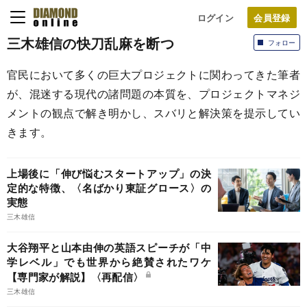
ログイン
三木雄信の快刀乱麻を断つ
フォロー
官民において多くの巨大プロジェクトに関わってきた筆者
が、混迷する現代の諸問題の本質を、プロジェクトマネジ
メントの観点で解き明かし、スバリと解決策を提示してい
きます。
上場後に「伸び悩むスタートアップ」の決
定的な特徴、〈名ばかり東証グロース〉の
実態
三木雄信
大谷翔平と山本由伸の英語スピーチが「中
学レベル」でも世界から絶賛されたワケ
【専門家が解説】〈再配信〉
三木雄信