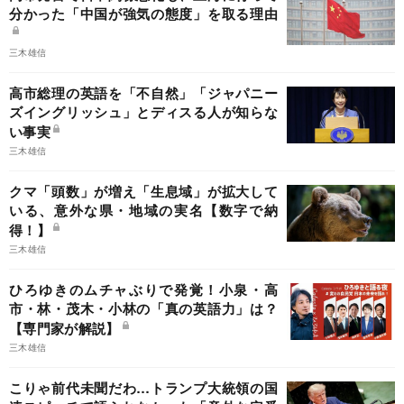
分かった「中国が強気の態度」を取る理由
三木雄信
高市総理の英語を「不自然」「ジャパニー
ズイングリッシュ」とディスる人が知らな
い事実
三木雄信
クマ「頭数」が増え「生息域」が拡大して
いる、意外な県・地域の実名【数字で納
得！】
三木雄信
ひろゆきのムチャぶりで発覚！小泉・高
市・林・茂木・小林の「真の英語力」は？
【専門家が解説】
三木雄信
こりゃ前代未聞だわ…トランプ大統領の国