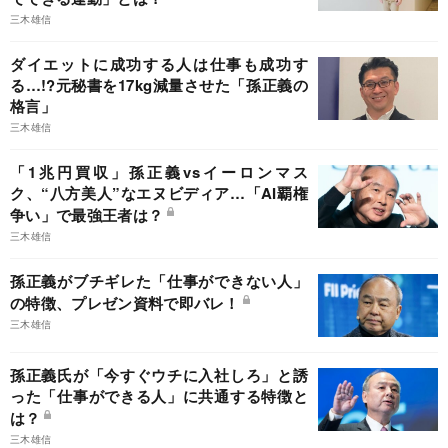
三木雄信
ダイエットに成功する人は仕事も成功す
る…!?元秘書を17kg減量させた「孫正義の
格言」
三木雄信
「1兆円買収」孫正義vsイーロンマス
ク、“八方美人”なエヌビディア…「AI覇権
争い」で最強王者は？
三木雄信
孫正義がブチギレた「仕事ができない人」
の特徴、プレゼン資料で即バレ！
三木雄信
孫正義氏が「今すぐウチに入社しろ」と誘
った「仕事ができる人」に共通する特徴と
は？
三木雄信