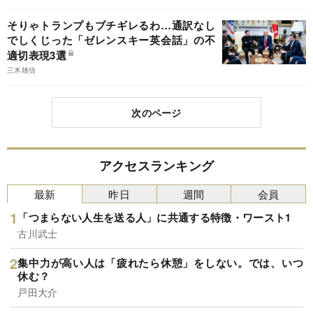
そりゃトランプもブチギレるわ…通訳なし
でしくじった「ゼレンスキー英会話」の不
適切表現3選
三木雄信
次のページ
アクセスランキング
最新
昨日
週間
会員
「つまらない人生を送る人」に共通する特徴・ワースト1
古川武士
集中力が高い人は「疲れたら休憩」をしない。では、いつ
休む？
戸田大介