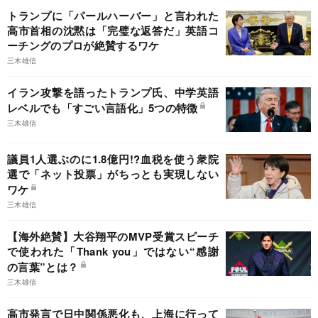
トランプに「パールハーバー」と言われた
高市首相の沈黙は「完璧な返答だ」英語コ
ーチングのプロが絶賛するワケ
三木雄信
イラン攻撃を語ったトランプ氏、中学英語
レベルでも「すごい言語化」5つの特徴
三木雄信
議員1人選ぶのに1.8億円!?血税を使う衆院
選で「ネット投票」がちっとも実現しない
ワケ
三木雄信
【海外絶賛】大谷翔平のMVP受賞スピーチ
で使われた「Thank you」ではない“感謝
の言葉”とは？
三木雄信
高市発言で日中関係悪化も、上海に行って