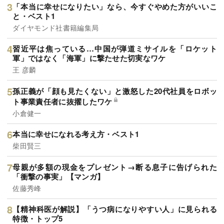
「本当に幸せになりたい」なら、今すぐやめた方がいいこ
と・ベスト1
ダイヤモンド社書籍編集局
習近平は焦っている…中国が弾道ミサイルを「ロケット
軍」ではなく「海軍」に撃たせた切実なワケ
王 彦麟
孫正義が「顔も見たくない」と激怒した20代社員をロボッ
ト事業責任者に抜擢したワケ
小倉健一
本当に幸せになれる考え方・ベスト1
柴田賢三
母親が多額の現金をプレゼント→断る息子に告げられた
「衝撃の事実」【マンガ】
佐藤秀峰
【精神科医が解説】「うつ病になりやすい人」に見られる
特徴・トップ5