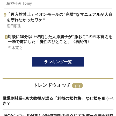
精神科医 Tomy
「再入館禁止」イオンモールの“完璧”なマニュアルが人命
を守れなかったワケ
窪田順生
対談に30分以上遅刻した大原麗子が“激おこ”の五木寛之を
一瞬で虜にした「魔性のひとこと」〈再配信〉
五木寛之
ランキング一覧
トレンドウォッチ
電通副社長×東大教授が語る「利益の松竹梅」なぜ松を狙うべ
き？
JVCケンウッドが選んだ経営判断をラクにするデータ統合戦略