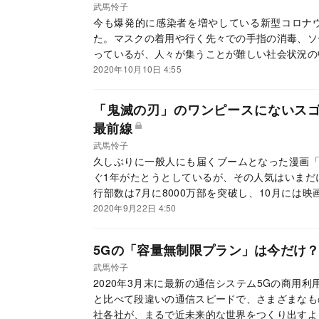
武馬怜子
今も爆発的に感染者を増やしている新型コロナ
た。マスクの着用や行く先々での手指の消毒、ソ
っているが、人々が集うことが難しい社会状況の
一部で始まっている「葬儀のオンライン化」につ
2020年10月10日 4:55
「鬼滅の刃」のワンピースにないス
最前線
武馬怜子
久しぶりに一般人にも届くブームとなった漫画「
ぐ1年がたとうとしているが、その人気はいまだ
行部数は7月に8000万部を突破し、10月には
クスは5月に最終回を迎えているにもかかわらず
2020年9月22日 4:50
を繰り返している。アニメを利用したビジネス展
5Gの「容量無制限プラン」は今だけ
武馬怜子
2020年3月末に最新の通信システム5Gの商用
と比べて段違いの通信スピードで、さまざまなも
社各社が、まるで近未来的な世界をつくり出すよ