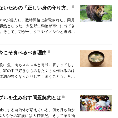
ないための「正しい身の守り方」
にクマが侵入し、数時間後に射殺された。同月
騒然となった。大型野生動物が市中に出てき
。そして、万が一、クマやイノシシと遭遇し
今こそ食べるべき理由
物に魚、肉もスルスルと胃袋に収まってしま
、家の中で好きなものをたくさん作れるのは
体調が悪くなったりしてしまうことも。そん
れるとよい。体に優しく、時には食材の旨味
、こうじ料理研究家の浅利定栄氏に話を聞い
ブルを生み出す問題契約とは
止にする自治体が増えている。何カ月も前か
成人やその家族には大打撃だ。そして振り袖