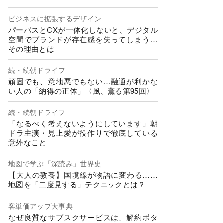
ビジネスに拡張するデザイン
パーパスとCXが一体化しないと、デジタル
空間でブランドが存在感を失ってしまう…
その理由とは
続・続朝ドライフ
頑固でも、意地悪でもない…融通が利かな
い人の「納得の正体」〈風、薫る第95回〉
続・続朝ドライフ
「なるべく考えないようにしています」朝
ドラ主演・見上愛が役作りで徹底している
意外なこと
地図で学ぶ「深読み」世界史
【大人の教養】国境線が物語に変わる……
地図を「二度見する」テクニックとは？
客単価アップ大事典
なぜ良質なサブスクサービスは、解約ボタ