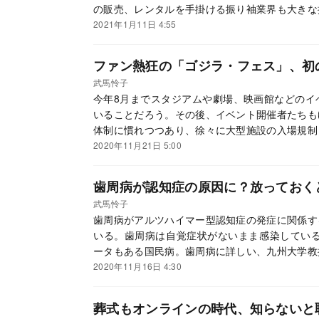
の販売、レンタルを手掛ける振り袖業界も大きな
2021年1月11日 4:55
ファン熱狂の「ゴジラ・フェス」、初
武馬怜子
今年8月までスタジアムや劇場、映画館などのイ
いることだろう。その後、イベント開催者たちも
体制に慣れつつあり、徐々に大型施設の入場規制
人数制限や消毒をはじめさまざまなウイルス対策
2020年11月21日 5:00
始めたところもある。その中で、あえてオンライ
取材した。
歯周病が認知症の原因に？放っておく
武馬怜子
歯周病がアルツハイマー型認知症の発症に関係す
いる。歯周病は自覚症状がないまま感染している
ータもある国民病。歯周病に詳しい、九州大学教
2020年11月16日 4:30
葬式もオンラインの時代、知らないと