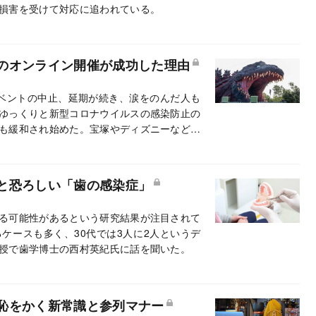
損害を受けて対応に追われている。
のオンライン開催が成功した理由
ベントの中止、延期が続き、涙をのんだ人も
ゆっくりと新型コロナウイルスの感染防止の
も緩和され始めた。宝塚やディズニーなど、
をした上で、大きな施設でイベントを再開し
ンでの「ゴジラ・フェス」を開催した東宝を
と恐ろしい「歯の感染症」
る可能性があるという研究結果が注目されて
ケースも多く、30代では3人に2人というデ
授で歯学博士の西村英紀氏に話を聞いた。
恥をかく新常識と参列マナー