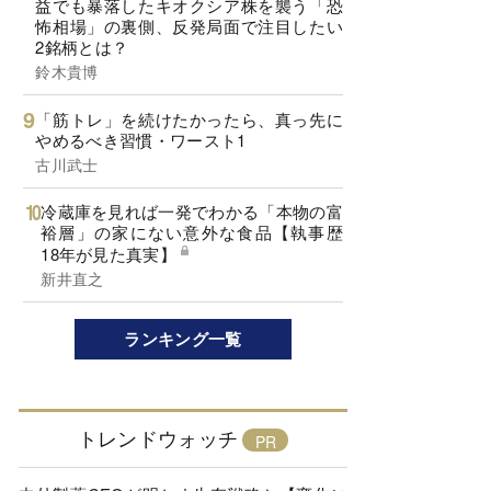
益でも暴落したキオクシア株を襲う「恐
怖相場」の裏側、反発局面で注目したい
2銘柄とは？
鈴木貴博
「筋トレ」を続けたかったら、真っ先に
やめるべき習慣・ワースト1
古川武士
冷蔵庫を見れば一発でわかる「本物の富
裕層」の家にない意外な食品【執事歴
18年が見た真実】
新井直之
ランキング一覧
トレンドウォッチ