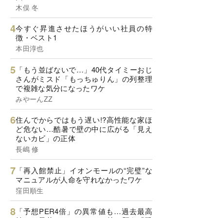
木俣 冬
今すぐ昇進させたほうがいい社員の特
徴・ベスト1
本田淳也
「もう並ばないで…」40代タイミーおじ
さんがミスド「もっちゅりん」の列整理
で複雑な気分になったワケ
みやーんZZ
住んでからではもう遅い!?高性能な家ほ
ど危ない…酷暑で壁の中に広がる「見え
ないカビ」の正体
長嶋 修
「再入館禁止」イオンモールの“完璧”な
マニュアルが人命を守れなかったワケ
窪田順生
「予想PER4倍」の異常値も…過去最高