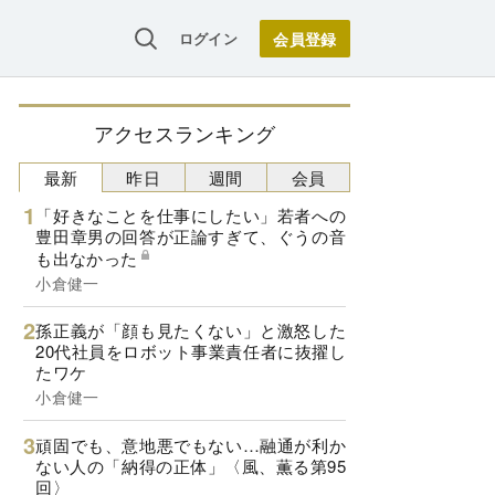
ログイン
アクセスランキング
最新
昨日
週間
会員
「好きなことを仕事にしたい」若者への
豊田章男の回答が正論すぎて、ぐうの音
も出なかった
小倉健一
孫正義が「顔も見たくない」と激怒した
20代社員をロボット事業責任者に抜擢し
たワケ
小倉健一
頑固でも、意地悪でもない…融通が利か
ない人の「納得の正体」〈風、薫る第95
回〉