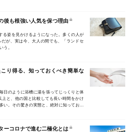
中、伝統的な「女人禁制」の世界はどう変わ
の後も根強い人気を保つ理由
する姿を見かけるようになった。多くの人が
ルだが、実は今、大人の間でも、「ランドセ
いう。
起こり得る、知っておくべき簡単な
毎日のように浴槽に湯を張ってじっくりと体
以上と、他の国と比較しても長い時間をかけ
多い。その驚きの実態と、絶対に知っておく
ターコロナで進む二極化とは