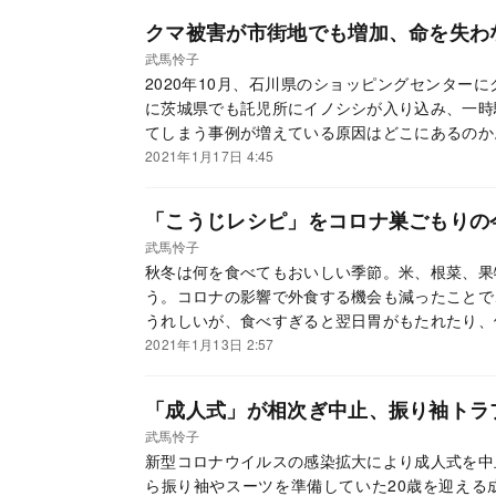
クマ被害が市街地でも増加、命を失わ
武馬怜子
2020年10月、石川県のショッピングセンター
に茨城県でも託児所にイノシシが入り込み、一時
てしまう事例が増えている原因はどこにあるのか
た場合に身を守るためにすべきこととは。
2021年1月17日 4:45
「こうじレシピ」をコロナ巣ごもりの
武馬怜子
秋冬は何を食べてもおいしい季節。米、根菜、果
う。コロナの影響で外食する機会も減ったことで
うれしいが、食べすぎると翌日胃がもたれたり、
なときは、料理に発酵食品や発酵調味料を取り入
2021年1月13日 2:57
を引き出す効果もある発酵食品の魅力について
た。
「成人式」が相次ぎ中止、振り袖トラ
武馬怜子
新型コロナウイルスの感染拡大により成人式を中
ら振り袖やスーツを準備していた20歳を迎える