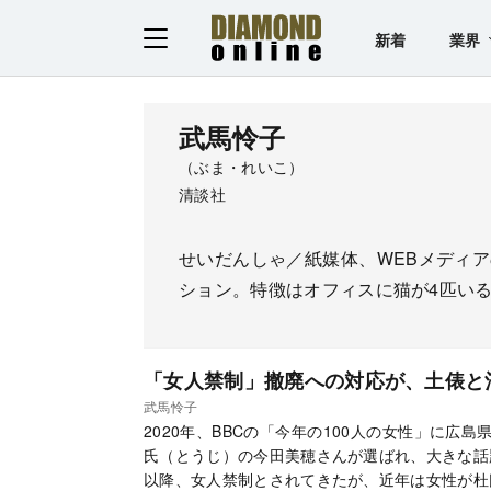
新着
業界
武馬怜子
（ぶま・れいこ）
清談社
せいだんしゃ／紙媒体、WEBメディ
ション。特徴はオフィスに猫が4匹い
「女人禁制」撤廃への対応が、土俵と
武馬怜子
2020年、BBCの「今年の100人の女性」に広
氏（とうじ）の今田美穂さんが選ばれ、大きな話
以降、女人禁制とされてきたが、近年は女性が杜