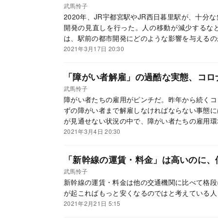
武馬怜子
2020年、JR宇都宮駅やJR西日暮里駅が、十
開発の見直しを行った。人の移動が減少するな
は、駅前の都市開発にどのような影響を与えるの
2021年3月17日 20:30
「障がい者解雇」の過酷な実態、コロ
武馬怜子
障がい者たちの雇用がピンチだ。昨年から続くコ
ずの障がい者まで解雇しなければならない事態に
が見通せない状況の中で、障がい者たちの雇用環
2021年3月4日 20:30
「新幹線の運賃・料金」は高いのに、
武馬怜子
新幹線の運賃・料金は他の交通機関に比べて格段
が起こればもっと安くなるのではと考えている人
2021年2月21日 5:15