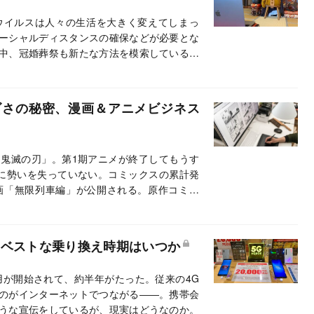
ウイルスは人々の生活を大きく変えてしまっ
ーシャルディスタンスの確保などが必要とな
中、冠婚葬祭も新たな方法を模索している。
いてレポートする。
ゴさの秘密、漫画＆アニメビジネス
鬼滅の刃」。第1期アニメが終了してもうす
に勢いを失っていない。コミックスの累計発
映画「無限列車編」が公開される。原作コミッ
、同作は多種多様な企業とコラボレーション
開の今を追う。
？ベストな乗り換え時期はいつか
利用が開始されて、約半年がたった。従来の4G
のがインターネットでつながる――。携帯会
うな宣伝をしているが、現実はどうなのか。