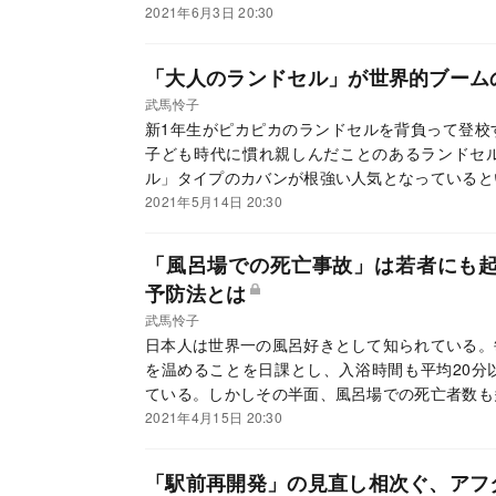
対する潜在的な「差別」が問題になることが多い
2021年6月3日 20:30
っていくのか。
「大人のランドセル」が世界的ブーム
武馬怜子
新1年生がピカピカのランドセルを背負って登校
子ども時代に慣れ親しんだことのあるランドセ
ル」タイプのカバンが根強い人気となっていると
2021年5月14日 20:30
「風呂場での死亡事故」は若者にも
予防法とは
武馬怜子
日本人は世界一の風呂好きとして知られている。
を温めることを日課とし、入浴時間も平均20分
ている。しかしその半面、風呂場での死亡者数も
べき対処法とは。
2021年4月15日 20:30
「駅前再開発」の見直し相次ぐ、アフ