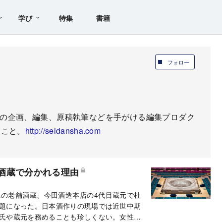
学び
特集
書籍
フォロー
アの企画、編集、原稿執筆などを手がける編集プロダク
ること。
http://seidansha.com
酒蔵で分かれる理由
島県の老舗酒蔵、今田酒造本店の4代目蔵元で杜
題になった。日本酒作りの現場では近世中期
氏や蔵元を務めることも珍しくない。女性に