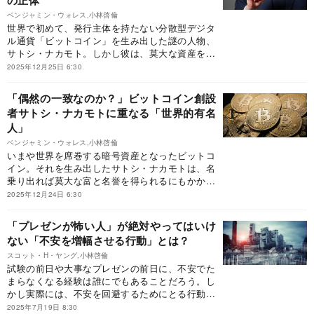
の正体
ベンジャミン・ウォレス,小林啓倫
世界で初めて、発行主体を持たない分散型デジタ
ル通貨「ビットコイン」を生み出した謎の人物、
サトシ・ナカモト。しかし彼は、莫大な資産を残
したまま、2011年に突如として姿を消した。富に
2025年12月25日 6:30
も名声にも興味を示さなかったこの革新的な技術
者は、いったいどんな人物なのか――。その正体
「偶然の一致なのか？」ビットコイン創設
を追い続ける中で、サトシと数々の点で一致す
者サトシ・ナカモトに重なる「世界的有名
る“限りなくクロに近いグレーな男”の存在にたど
人」
り着いた。※本稿は、ジャーナリストのベンジャ
ミン・ウォレス著、小林啓倫訳『サトシ・ナカモ
ベンジャミン・ウォレス,小林啓倫
トはだれだ？ 世界を変えたビットコイン発明者
いまや世界を席巻する暗号資産となったビットコ
の正体に迫る』（河出書房新社）の一部を抜粋・
イン。それを生み出したサトシ・ナカモトは、名
編集したものです。
乗り出れば莫大な富と名誉を得られるにもかかわ
らず、いまなお姿を現さない。正体を追う過程で
2025年12月24日 6:30
浮上したのが、イーロン・マスク＝サトシ説。口
癖、性格、技術などの奇妙な一致が浮上する
「プレゼンが怖い人」が絶対やってはいけ
が…。※本稿は、ジャーナリストのベンジャミ
ない「不安を増幅させる行動」とは？
ン・ウォレス著、小林啓倫訳『サトシ・ナカモト
はだれだ？ 世界を変えたビットコイン発明者の
スコット・H・ヤング,小林啓倫
試験の前日や大事なプレゼンの前日に、不安でた
正体に迫る』（河出書房新社）の一部を抜粋・編
まらなくなる経験は誰にでもあることだろう。し
集したものです。
かし実際には、不安を回避するためにとる行動の
多くが、むしろ不安を悪化させることをご存じだ
2025年7月19日 8:30