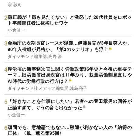
宗 敦司
孫正義が「顔も見たくない」と激怒した20代社員をロボッ
ト事業責任者に抜擢したワケ
小倉健一
金融庁の次期長官レースが混迷…伊藤長官が3年目突入か、
90年入省組が昇格か、「第3のシナリオ」も浮上
ダイヤモンド編集部,高野 豪
厚労省の新事務次官に聞く労働政策36年史と今後の重要テ
ーマ…旧労働省出身次官は11年ぶり、裁量労働制見直しや
AI時代の労働行政の行方は？
ダイヤモンド社メディア編集局,浅島亮子
「好きなことを仕事にしたい」若者への豊田章男の回答が
正論すぎて、ぐうの音も出なかった
小倉健一
頑固でも、意地悪でもない…融通が利かない人の「納得の
正体」〈風、薫る第95回〉