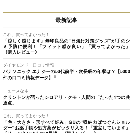
最新記事
これ、買ってよかった！
「涼しく感じます」無印良品の“日焼け対策グッズ”が手のシ
ミ予防に便利！「フィット感が良い」「買ってよかった」
《購入レビュー》
ダイヤモンド・口コミ情報
パナソニック エナジーの50代前半・次長級の年収は？【5000
件の口コミ情報データ】
ニュースな本
クリントンが語ったシロアリ・クモ・人間の「たった1つの共
通点」
これ、買ってよかった！
「色・大きさ・形すべて好み」GUの“収納力ばつぐんショル
ダー”お薬手帳や処方薬がピッタリ入る！「重宝しています」