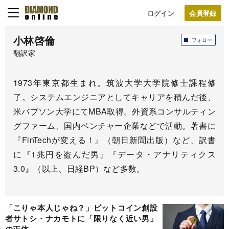
ログイン
小林啓倫
フォロー
翻訳家
1973年東京都生まれ。筑波大学大学院修士課程修
了。システムエンジニアとしてキャリアを積んだ後、
米バブソン大学にてMBA取得。外資系コンサルティン
グファーム、国内ベンチャー企業などで活動。著書に
『FinTechが変える！』（朝日新聞出版）など、訳書
に『1兆円を盗んだ男』『データ・アナリティクス
3.0』（以上、日経BP）など多数。
「こりゃ本人じゃね？」ビットコイン創設
者サトシ・ナカモトに「限りなく近い男」