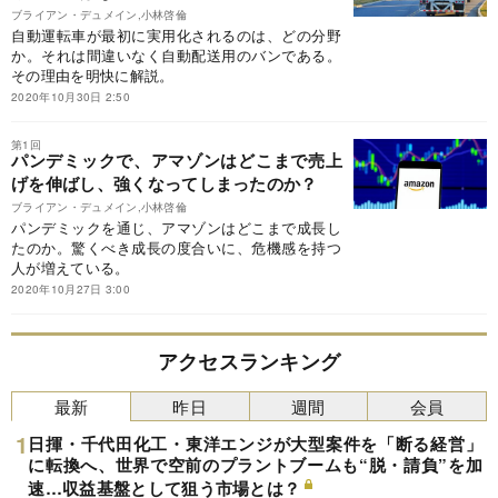
ブライアン・デュメイン,小林啓倫
自動運転車が最初に実用化されるのは、どの分野
か。それは間違いなく自動配送用のバンである。
その理由を明快に解説。
2020年10月30日 2:50
第1回
パンデミックで、アマゾンはどこまで売上
げを伸ばし、強くなってしまったのか？
ブライアン・デュメイン,小林啓倫
パンデミックを通じ、アマゾンはどこまで成長し
たのか。驚くべき成長の度合いに、危機感を持つ
人が増えている。
2020年10月27日 3:00
アクセスランキング
最新
昨日
週間
会員
日揮・千代田化工・東洋エンジが大型案件を「断る経営」
に転換へ、世界で空前のプラントブームも“脱・請負”を加
速…収益基盤として狙う市場とは？