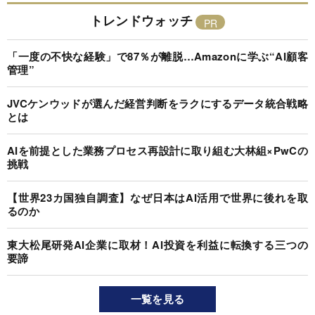
トレンドウォッチ
「一度の不快な経験」で87％が離脱…Amazonに学ぶ“AI顧客
管理”
JVCケンウッドが選んだ経営判断をラクにするデータ統合戦略
とは
AIを前提とした業務プロセス再設計に取り組む大林組×PwCの
挑戦
【世界23カ国独自調査】なぜ日本はAI活用で世界に後れを取
るのか
東大松尾研発AI企業に取材！AI投資を利益に転換する三つの
要諦
一覧を見る