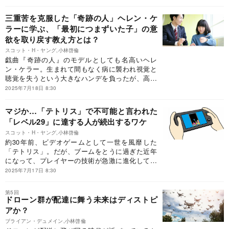
ろうか。第2次世界大戦下で空襲にさらされたロ
ンドン市民を例に、「不安」の正体とメカニズム
三重苦を克服した「奇跡の人」ヘレン・ケ
を解き明かす。※本稿は、スコット・H・ヤング
ラーに学ぶ、「最初につまずいた子」の意
著、小林啓倫訳『SENSEFULNESS（センスフル
欲を取り戻す教え方とは？
ネス） どんなスキルでも最速で磨く「マスタリー
の法則」』（朝日新聞出版）の一部を抜粋・編集
スコット・H・ヤング,小林啓倫
したものです。
戯曲『奇跡の人』のモデルとしても名高いヘレ
ン・ケラー。生まれて間もなく病に襲われ視覚と
聴覚を失うという大きなハンデを負ったが、高い
学習能力を身に付け、現在のハーバード大に連な
2025年7月18日 8:30
る名門女子大を優秀な成績で卒業。困難を抱えた
ケラーへの教育から、現代でも通じる要素を抽出
マジか…「テトリス」で不可能と言われた
した。※本稿は、スコット・H・ヤング著、小林啓
「レベル29」に達する人が続出するワケ
倫訳『SENSEFULNESS（センスフルネス） ど
んなスキルでも最速で磨く「マスタリーの法
スコット・H・ヤング,小林啓倫
約30年前、ビデオゲームとして一世を風靡した
則」』（朝日新聞出版）の一部を抜粋・編集した
「テトリス」。だが、ブームをとうに過ぎた近年
ものです。
になって、プレイヤーの技術が急激に進化してい
ることをご存じだろうか。ゲーム機の表示限界で
2025年7月17日 8:30
ある最高スコア99万9999点を、多くの者がクリア
し始めたのだ。その要因はどこにあるのか？※本
第5回
稿は、スコット・H・ヤング著、小林啓倫訳
ドローン群が配達に舞う未来はディストピ
『SENSEFULNESS（センスフルネス）どんなス
アか？
キルでも最速で磨く「マスタリーの法則」』（朝
ブライアン・デュメイン,小林啓倫
日新聞出版）の一部を抜粋・編集したものです。