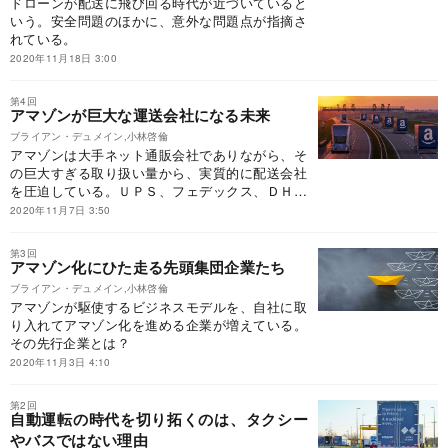
ドローンが配送に飛び回る時代が近づいていると
いう。安全問題のほかに、意外な問題点が指摘さ
れている。
2020年11月18日 3:00
第4回
アマゾンが巨大な運送会社になる未来
ブライアン・デュメイン,小林啓倫
アマゾンは大手ネット通販会社でありながら、そ
の巨大すぎる取り扱い量から、実質的に配送会社
を圧迫している。ＵＰＳ、フェデックス、ＤＨＬ
などの大手配送会社もアマゾンを強く意識しはじ
2020年11月7日 3:50
めた。
第3回
アマゾン化にひた走る先頭集団企業たち
ブライアン・デュメイン,小林啓倫
アマゾンが駆使するビジネスモデルを、自社に取
り入れてアマゾン化を進める企業が増えている。
その先行企業とは？
2020年11月3日 4:10
第2回
自動運転の時代を切り拓くのは、タクシー
やバスではない理由