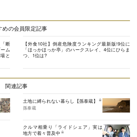
すめの会員限定記事
を「断
【外食10社】倒産危険度ランキング最新版!9位に
ブーム
「ほっかほっか亭」のハークスレイ、4位にひらま
市場と
つ、1位は?
関連記事
土地に縛られない暮らし【孫泰蔵】
孫泰蔵
クルマ相乗り「ライドシェア」実は
地方で着々普及中