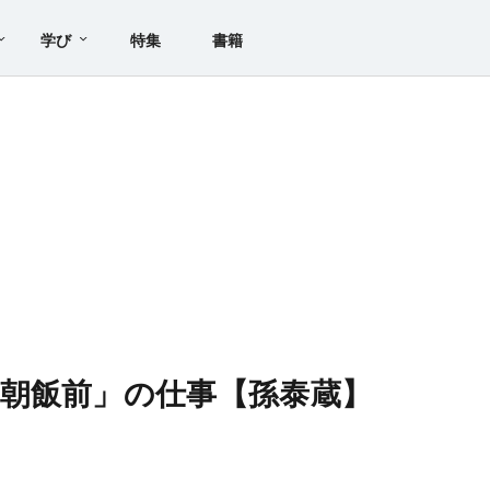
学び
特集
書籍
朝飯前」の仕事【孫泰蔵】