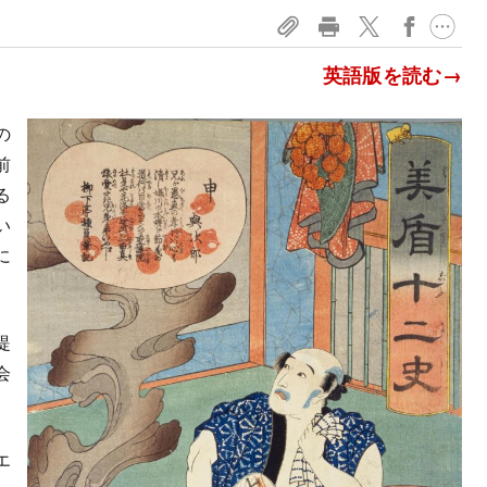
英語版を読む→
の
前
る
い
に
提
会
エ