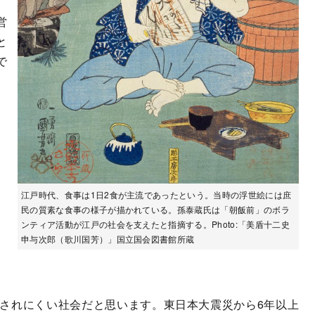
。
営
と
で
江戸時代、食事は1日2食が主流であったという。当時の浮世絵には庶
民の質素な食事の様子が描かれている。孫泰蔵氏は「朝飯前」のボラ
ンティア活動が江戸の社会を支えたと指摘する。Photo:「美盾十二史
申与次郎（歌川国芳）」国立国会図書館所蔵
されにくい社会だと思います。東日本大震災から6年以上