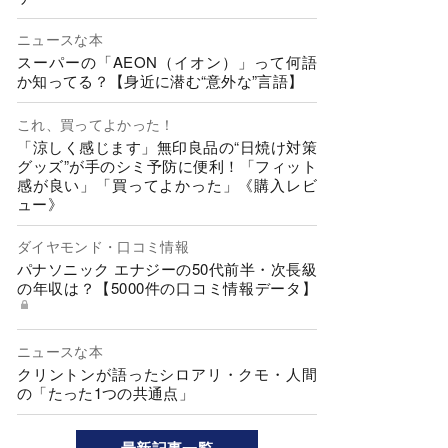
ニュースな本
スーパーの「AEON（イオン）」って何語
か知ってる？【身近に潜む“意外な”言語】
これ、買ってよかった！
「涼しく感じます」無印良品の“日焼け対策
グッズ”が手のシミ予防に便利！「フィット
感が良い」「買ってよかった」《購入レビ
ュー》
ダイヤモンド・口コミ情報
パナソニック エナジーの50代前半・次長級
の年収は？【5000件の口コミ情報データ】
ニュースな本
クリントンが語ったシロアリ・クモ・人間
の「たった1つの共通点」
最新記事一覧