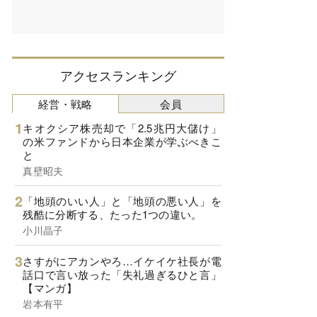
アクセスランキング
経営・戦略
会員
キオクシア株売却で「2.5兆円大儲け」
の米ファンドから日本企業が学ぶべきこ
と
真壁昭夫
「地頭のいい人」と「地頭の悪い人」を
残酷に分断する、たった1つの違い。
小川晶子
さすがにアカンやろ…イケイケ社長が電
話口で言い放った「失礼過ぎるひと言」
【マンガ】
岩本有平