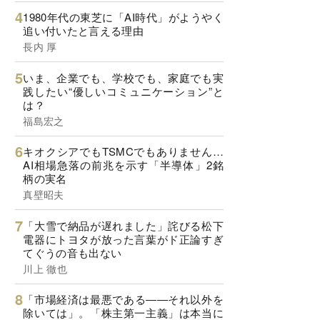
1980年代の東芝に「AI時代」がようやく
追い付いたと言える理由
長内 厚
いま、企業でも、学校でも、家庭でも実
践したい“優しいコミュニケーション”と
は？
福島宏之
キオクシアでもTSMCでもありません…
AI相場急落の前兆を示す「半導体」2銘
柄の実名
真壁昭夫
「大雪で納品が遅れました」詫びる松下
電器にトヨタが放った言葉がド正論すぎ
てぐうの音も出ない
川上 徹也
「市場経済は最悪である――それ以外を
除いては」。「株主第一主義」は本当に