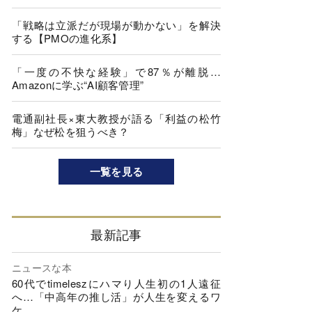
「戦略は立派だが現場が動かない」を解決
する【PMOの進化系】
「一度の不快な経験」で87％が離脱…
Amazonに学ぶ“AI顧客管理”
電通副社長×東大教授が語る「利益の松竹
梅」なぜ松を狙うべき？
一覧を見る
最新記事
ニュースな本
60代でtimeleszにハマり人生初の1人遠征
へ…「中高年の推し活」が人生を変えるワ
ケ