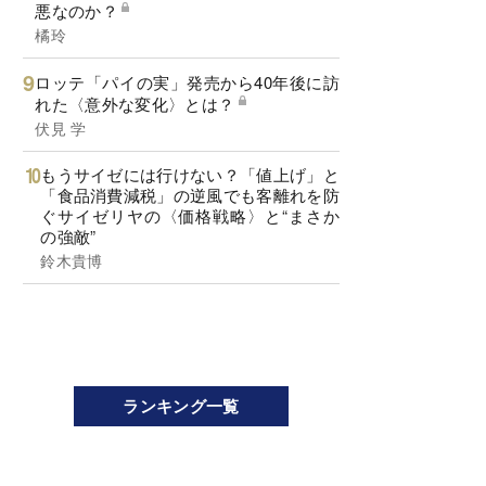
悪なのか？
橘玲
ロッテ「パイの実」発売から40年後に訪
れた〈意外な変化〉とは？
伏見 学
もうサイゼには行けない？「値上げ」と
「食品消費減税」の逆風でも客離れを防
ぐサイゼリヤの〈価格戦略〉と“まさか
の強敵”
鈴木貴博
ランキング一覧