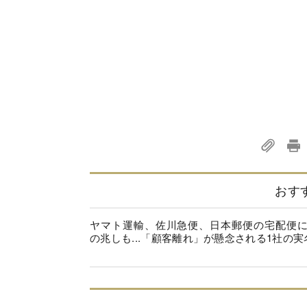
おす
ヤマト運輸、佐川急便、日本郵便の宅配便
の兆しも...「顧客離れ」が懸念される1社の実