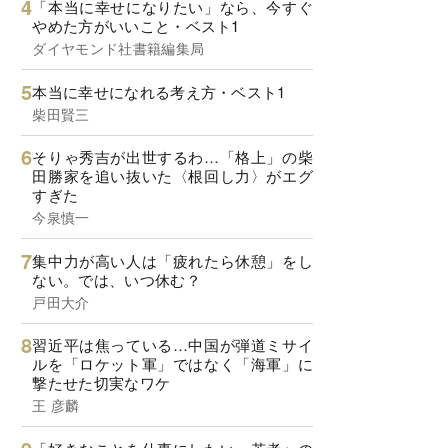
「本当に幸せになりたい」なら、今すぐ
やめた方がいいこと・ベスト1
ダイヤモンド社書籍編集局
本当に幸せになれる考え方・ベスト1
柴田賢三
そりゃ秀吉が出世するわ…「格上」の柴
田勝家を追い抜いた〈根回し力〉がエグ
すぎた
今泉慎一
集中力が高い人は「疲れたら休憩」をし
ない。では、いつ休む？
戸田大介
習近平は焦っている…中国が弾道ミサイ
ルを「ロケット軍」ではなく「海軍」に
撃たせた切実なワケ
王 彦麟