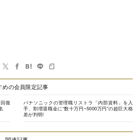
すめの会員限定記事
に回復
パナソニックの管理職リストラ「内部資料」を入
名
手、割増退職金に“数十万円~5000万円”の超巨大格
差が判明!
関連記事