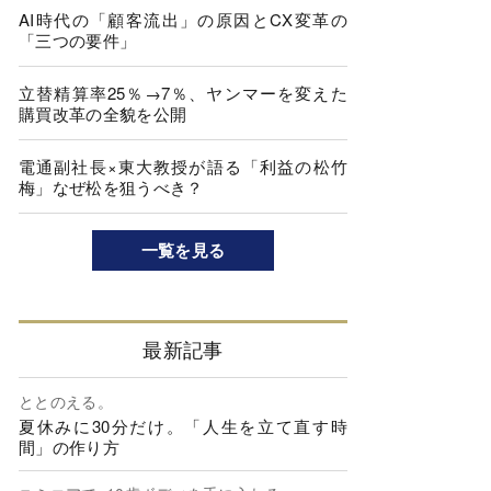
AI時代の「顧客流出」の原因とCX変革の
「三つの要件」
立替精算率25％→7％、ヤンマーを変えた
購買改革の全貌を公開
電通副社長×東大教授が語る「利益の松竹
梅」なぜ松を狙うべき？
一覧を見る
最新記事
ととのえる。
夏休みに30分だけ。「人生を立て直す時
間」の作り方