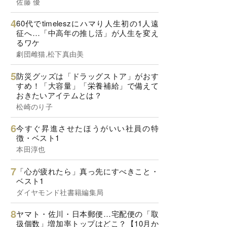
佐藤 優
60代でtimeleszにハマり人生初の1人遠
征へ…「中高年の推し活」が人生を変え
るワケ
劇団雌猫,松下真由美
防災グッズは「ドラッグストア」がおす
すめ！「大容量」「栄養補給」で備えて
おきたいアイテムとは？
松崎のり子
今すぐ昇進させたほうがいい社員の特
徴・ベスト1
本田淳也
「心が疲れたら」真っ先にすべきこと・
ベスト1
ダイヤモンド社書籍編集局
ヤマト・佐川・日本郵便…宅配便の「取
扱個数」増加率トップはどこ？【10月か