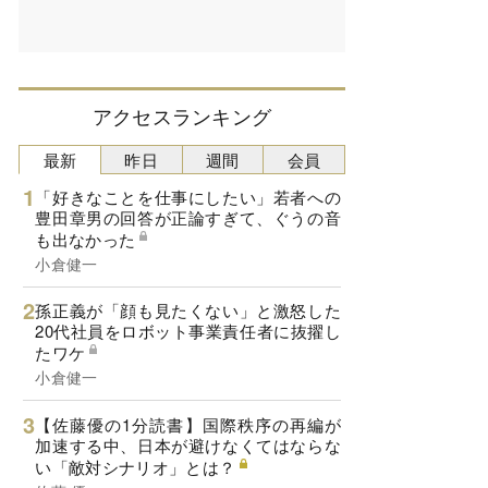
アクセスランキング
最新
昨日
週間
会員
「好きなことを仕事にしたい」若者への
豊田章男の回答が正論すぎて、ぐうの音
も出なかった
小倉健一
孫正義が「顔も見たくない」と激怒した
20代社員をロボット事業責任者に抜擢し
たワケ
小倉健一
【佐藤優の1分読書】国際秩序の再編が
加速する中、日本が避けなくてはならな
い「敵対シナリオ」とは？