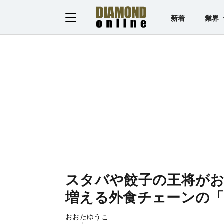
新着
業界
スタバや餃子の王将が
増える外食チェーンの
おおたゆうこ