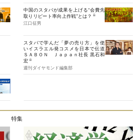
中国のスタバが成果を上げる“会費先
取りリピート率向上作戦”とは？
江口征男
スタバで学んだ「夢の売り方」を使
いイスラエル発コスメを日本で伝道
ＳＡＢＯＮ Ｊａｐａｎ社長 黒石和
宏
週刊ダイヤモンド編集部
特集