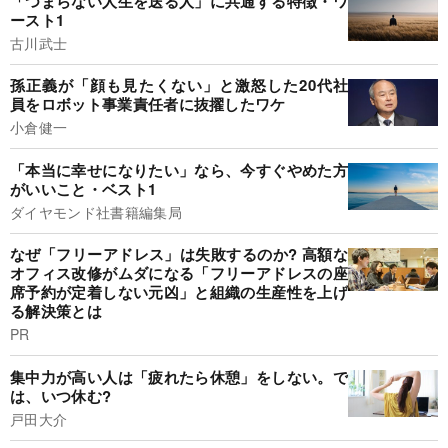
「つまらない人生を送る人」に共通する特徴・ワ
ースト1
古川武士
孫正義が「顔も見たくない」と激怒した20代社
員をロボット事業責任者に抜擢したワケ
小倉健一
「本当に幸せになりたい」なら、今すぐやめた方
がいいこと・ベスト1
ダイヤモンド社書籍編集局
なぜ「フリーアドレス」は失敗するのか? 高額な
オフィス改修がムダになる「フリーアドレスの座
席予約が定着しない元凶」と組織の生産性を上げ
る解決策とは
PR
集中力が高い人は「疲れたら休憩」をしない。で
は、いつ休む?
戸田大介