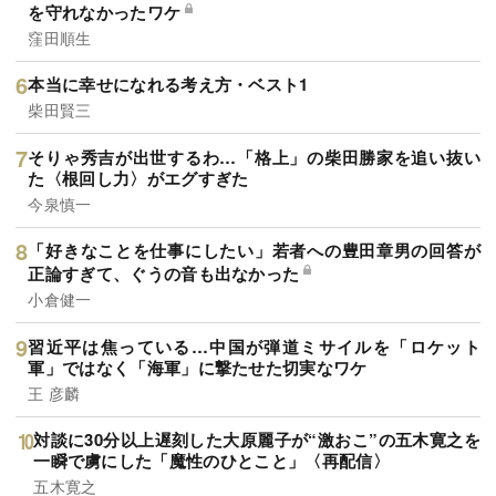
を守れなかったワケ
窪田順生
本当に幸せになれる考え方・ベスト1
柴田賢三
そりゃ秀吉が出世するわ…「格上」の柴田勝家を追い抜い
た〈根回し力〉がエグすぎた
今泉慎一
「好きなことを仕事にしたい」若者への豊田章男の回答が
正論すぎて、ぐうの音も出なかった
小倉健一
習近平は焦っている…中国が弾道ミサイルを「ロケット
軍」ではなく「海軍」に撃たせた切実なワケ
王 彦麟
対談に30分以上遅刻した大原麗子が“激おこ”の五木寛之を
一瞬で虜にした「魔性のひとこと」〈再配信〉
五木寛之