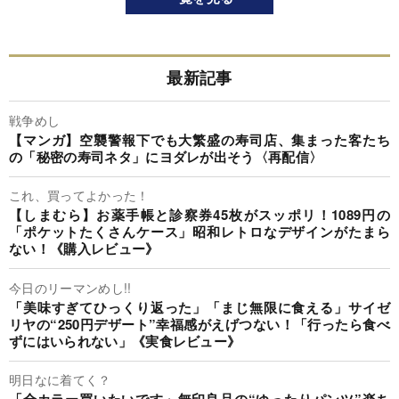
最新記事
戦争めし
【マンガ】空襲警報下でも大繁盛の寿司店、集まった客たち
の「秘密の寿司ネタ」にヨダレが出そう〈再配信〉
これ、買ってよかった！
【しまむら】お薬手帳と診察券45枚がスッポリ！1089円の
「ポケットたくさんケース」昭和レトロなデザインがたまら
ない！《購入レビュー》
今日のリーマンめし!!
「美味すぎてひっくり返った」「まじ無限に食える」サイゼ
リヤの“250円デザート”幸福感がえげつない！「行ったら食べ
ずにはいられない」《実食レビュー》
明日なに着てく？