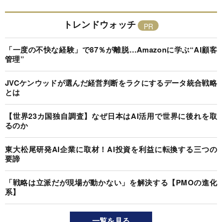
トレンドウォッチ
「一度の不快な経験」で87％が離脱…Amazonに学ぶ“AI顧客
管理”
JVCケンウッドが選んだ経営判断をラクにするデータ統合戦略
とは
【世界23カ国独自調査】なぜ日本はAI活用で世界に後れを取
るのか
東大松尾研発AI企業に取材！AI投資を利益に転換する三つの
要諦
「戦略は立派だが現場が動かない」を解決する【PMOの進化
系】
一覧を見る