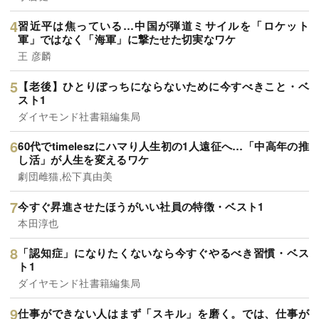
習近平は焦っている…中国が弾道ミサイルを「ロケット
軍」ではなく「海軍」に撃たせた切実なワケ
王 彦麟
【老後】ひとりぼっちにならないために今すべきこと・ベ
スト1
ダイヤモンド社書籍編集局
60代でtimeleszにハマり人生初の1人遠征へ…「中高年の推
し活」が人生を変えるワケ
劇団雌猫,松下真由美
今すぐ昇進させたほうがいい社員の特徴・ベスト1
本田淳也
「認知症」になりたくないなら今すぐやるべき習慣・ベス
ト1
ダイヤモンド社書籍編集局
仕事ができない人はまず「スキル」を磨く。では、仕事が