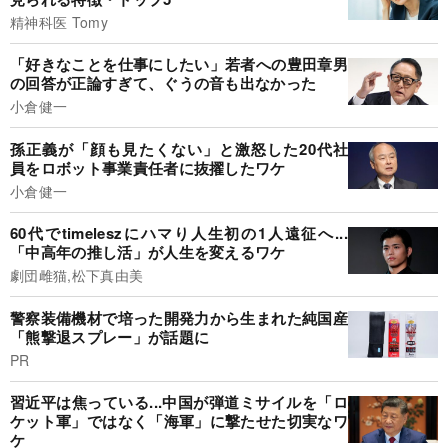
精神科医 Tomy
「好きなことを仕事にしたい」若者への豊田章男
の回答が正論すぎて、ぐうの音も出なかった
小倉健一
孫正義が「顔も見たくない」と激怒した20代社
員をロボット事業責任者に抜擢したワケ
小倉健一
60代でtimeleszにハマり人生初の1人遠征へ...
「中高年の推し活」が人生を変えるワケ
劇団雌猫,松下真由美
警察装備機材で培った開発力から生まれた純国産
「熊撃退スプレー」が話題に
PR
習近平は焦っている...中国が弾道ミサイルを「ロ
ケット軍」ではなく「海軍」に撃たせた切実なワ
ケ