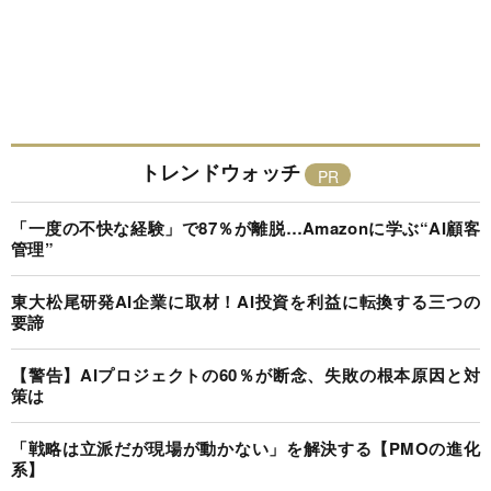
トレンドウォッチ
「一度の不快な経験」で87％が離脱…Amazonに学ぶ“AI顧客
管理”
東大松尾研発AI企業に取材！AI投資を利益に転換する三つの
要諦
【警告】AIプロジェクトの60％が断念、失敗の根本原因と対
策は
「戦略は立派だが現場が動かない」を解決する【PMOの進化
系】