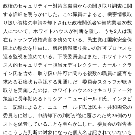
政権のセキュリティー対策室職員からの聞き取り調査に関
する詳細を明らかにした。この職員によると、機密情報取
り扱い資格の申請を却下された政権関係者や契約業者20数
人について、ホワイトハウスが判断を覆し、うち2人は現
在もトランプ政権高官を務めている。民主党は国家安全保
障上の懸念を理由に、機密情報取り扱いの許可プロセスを
巡る監視を強めている。下院委員会はまた、ホワイトハウ
ス人的セキュリティー担当元ディレクター、カール・クラ
イン氏を含め、取り扱い許可に関わる複数の職員に証言を
求める召喚状も承認する見通しだ。委員会スタッフが聴き
取りを実施したのは、ホワイトハウスのセキュリティー対
策室に長年勤めるトリシア・ニューボールド氏。インタビ
ュー記録によると、ニューボールド氏は民主・共和両党の
委員らに対し、申請却下の判断が後に覆された約25例のリ
ストを保管していることを明らかにした。委員会の報告書
にこうした判断の対象になった個人名は記されていないも