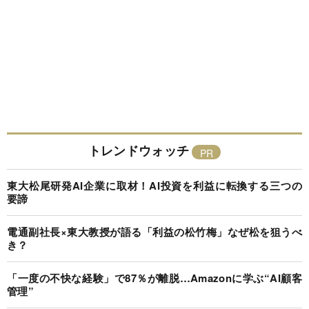
トレンドウォッチ
東大松尾研発AI企業に取材！AI投資を利益に転換する三つの
要諦
電通副社長×東大教授が語る「利益の松竹梅」なぜ松を狙うべ
き？
「一度の不快な経験」で87％が離脱…Amazonに学ぶ“AI顧客
管理”