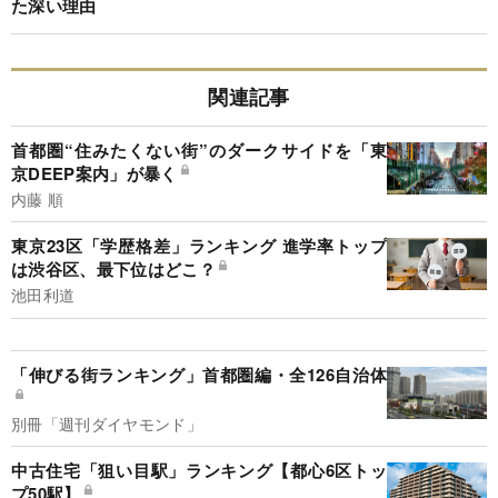
た深い理由
関連記事
首都圏“住みたくない街”のダークサイドを「東
京DEEP案内」が暴く
内藤 順
東京23区「学歴格差」ランキング 進学率トップ
は渋谷区、最下位はどこ？
池田利道
「伸びる街ランキング」首都圏編・全126自治体
別冊「週刊ダイヤモンド」
中古住宅「狙い目駅」ランキング【都心6区トッ
プ50駅】