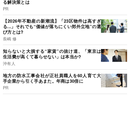
る解決策とは
PR
【2026年不動産の新潮流】「23区物件は高すぎ
る...」それでも“価値が落ちにくい郊外立地”の選
び方とは?
長嶋 修
知らないと大損する“家賃”の抜け道、「東京は
生活費が高くて暮らせない」は本当か?
沖有人
地方の防水工事会社が正社員職人を60人育て大
手企業から引く手あまた。年商は30倍に
PR