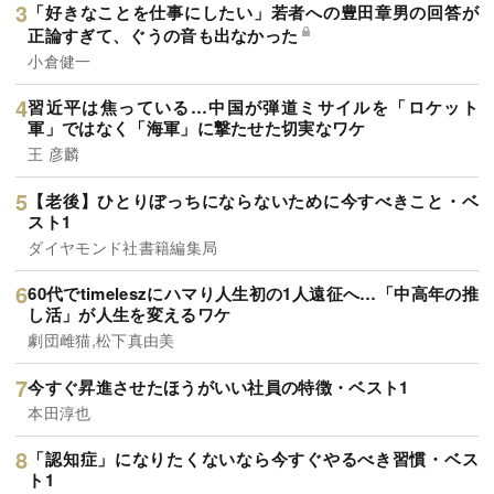
「好きなことを仕事にしたい」若者への豊田章男の回答が
正論すぎて、ぐうの音も出なかった
小倉健一
習近平は焦っている…中国が弾道ミサイルを「ロケット
軍」ではなく「海軍」に撃たせた切実なワケ
王 彦麟
【老後】ひとりぼっちにならないために今すべきこと・ベ
スト1
ダイヤモンド社書籍編集局
60代でtimeleszにハマり人生初の1人遠征へ…「中高年の推
し活」が人生を変えるワケ
劇団雌猫,松下真由美
今すぐ昇進させたほうがいい社員の特徴・ベスト1
本田淳也
「認知症」になりたくないなら今すぐやるべき習慣・ベス
ト1