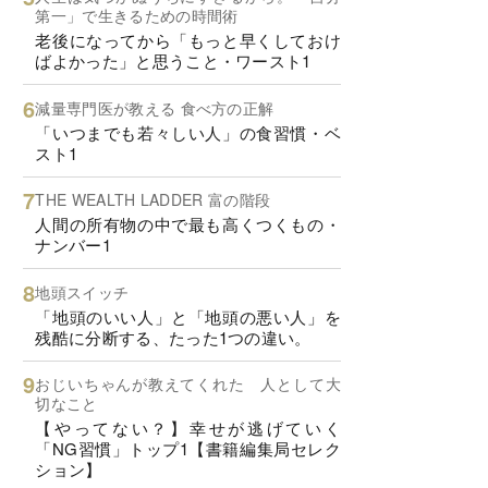
第一」で生きるための時間術
老後になってから「もっと早くしておけ
ばよかった」と思うこと・ワースト1
減量専門医が教える 食べ方の正解
「いつまでも若々しい人」の食習慣・ベ
スト1
THE WEALTH LADDER 富の階段
人間の所有物の中で最も高くつくもの・
ナンバー1
地頭スイッチ
「地頭のいい人」と「地頭の悪い人」を
残酷に分断する、たった1つの違い。
おじいちゃんが教えてくれた 人として大
切なこと
【やってない？】幸せが逃げていく
「NG習慣」トップ1【書籍編集局セレク
ション】