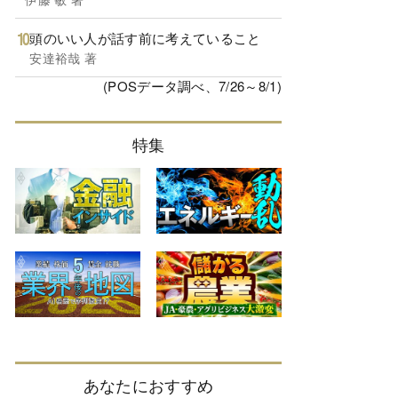
頭のいい人が話す前に考えていること
安達裕哉 著
(POSデータ調べ、7/26～8/1)
特集
あなたにおすすめ