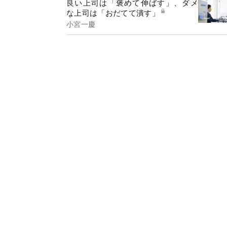
良い上司は「褒めて伸ばす」、ダメ
な上司は「おだてて潰す」
小宮一慶