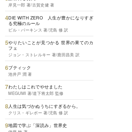
岸見一郎 著/古賀史健 著
DIE WITH ZERO 人生が豊かになりすぎ
る究極のルール
ビル・パーキンス 著/児島 修 訳
やりたいことが見つかる 世界の果てのカ
フェ
ジョン・ストレルキー 著/鹿田昌美 訳
ブティック
池井戸 潤 著
わたしはこれでやせました
MEGUMI 著/道下将太郎 監修
人生は気づかぬうちにすぎるから。
クリス・ギレボー 著/児島 修 訳
地図で学ぶ「深読み」世界史
伊藤 敏 著