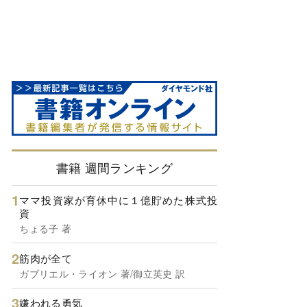
書籍 週間ランキング
ママ投資家が育休中に１億貯めた株式投
資
ちょる子 著
筋肉が全て
ガブリエル・ライオン 著/御立英史 訳
嫌われる勇気