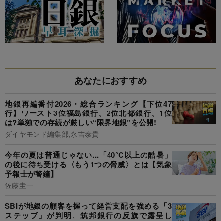
あなたにおすすめ
地銀再編番付2026・総合ランキング【下位47
行】ワースト3位福島銀行、2位北都銀行、1位
は?単独での存続が厳しい“限界地銀”を公開!
ダイヤモンド編集部,永吉泰貴
今年の夏は普通じゃない...「40°C以上の酷暑」
の後に待ち受ける〈もう1つの脅威〉とは【気象
予報士が警鐘】
佐藤圭一
SBIが地銀の顧客を握って経営支配を強める「3
ステップ」が判明、筑邦銀行の反旗で露呈し