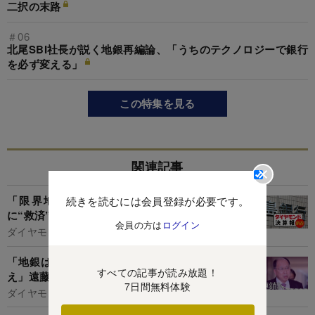
二択の末路
＃06
北尾SBI社長が説く地銀再編論、「うちのテクノロジーで銀行
を必ず変える」
この特集を見る
関連記事
「限界地銀」を最新決算であぶり出す！SBI
続きを読むには会員登録が必要です。
に“救済”されるのは？【決算報20新春】
会員の方は
ログイン
ダイヤモンド編集部,田上貴大
「地銀は脱マニュアルで“コロナ危機”企業を救
すべての記事が読み放題！
え」遠藤金融庁長官が緊急指令
7日間無料体験
ダイヤモンド編集部,新井美江子