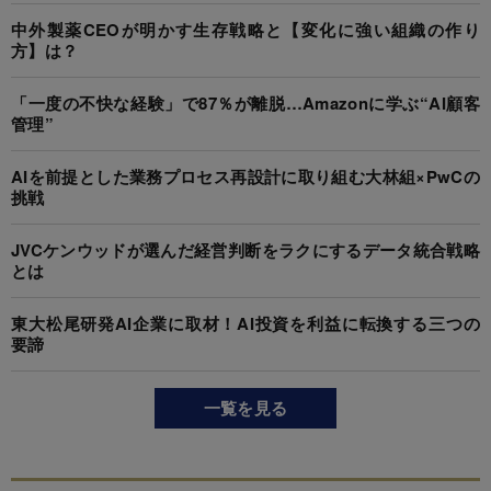
中外製薬CEOが明かす生存戦略と【変化に強い組織の作り
方】は？
「一度の不快な経験」で87％が離脱…Amazonに学ぶ“AI顧客
管理”
AIを前提とした業務プロセス再設計に取り組む大林組×PwCの
挑戦
JVCケンウッドが選んだ経営判断をラクにするデータ統合戦略
とは
東大松尾研発AI企業に取材！AI投資を利益に転換する三つの
要諦
一覧を見る