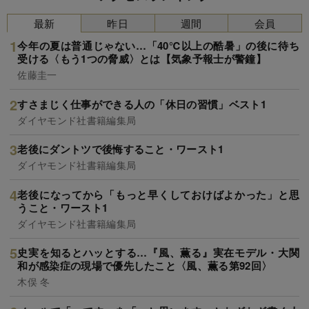
最新
昨日
週間
会員
今年の夏は普通じゃない…「40℃以上の酷暑」の後に待ち
受ける〈もう1つの脅威〉とは【気象予報士が警鐘】
佐藤圭一
すさまじく仕事ができる人の「休日の習慣」ベスト1
ダイヤモンド社書籍編集局
老後にダントツで後悔すること・ワースト1
ダイヤモンド社書籍編集局
老後になってから「もっと早くしておけばよかった」と思
うこと・ワースト1
ダイヤモンド社書籍編集局
史実を知るとハッとする…『風、薫る』実在モデル・大関
和が感染症の現場で優先したこと〈風、薫る第92回〉
木俣 冬