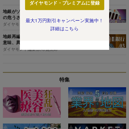
ダイヤモンド・プレミアムに登録
地銀がゾンビ化する！金融円滑化法「実質復活」
の危うさ
最大1万円割引キャンペーン実施中！
ダイヤモンド編集部,新井美江子
詳細はこちら
地銀再編に金融庁長官が喝！「哲学なき統合は無
意味、異業種連携も選択肢」
ダイヤモンド編集部,布施太郎
特集