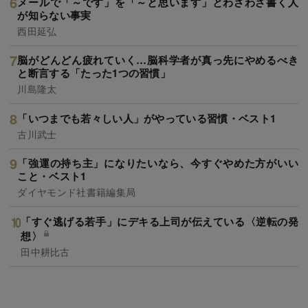
メールで「～です」を「～と思います」とわざわざ書く人
が知らない事実
西田延弘
脳がどんどん疲れていく…脳科学者が真っ先にやめるべき
と断言する「たった1つの習慣」
川島隆太
「いつまでも若々しい人」がやっている習慣・ベスト1
古川武士
「強運の持ち主」になりたいなら、今すぐやめた方がいい
こと・ベスト1
ダイヤモンド社書籍編集局
「すぐ逃げる若手」にデキる上司が伝えている〈逆転の発
想〉
田中耕比古