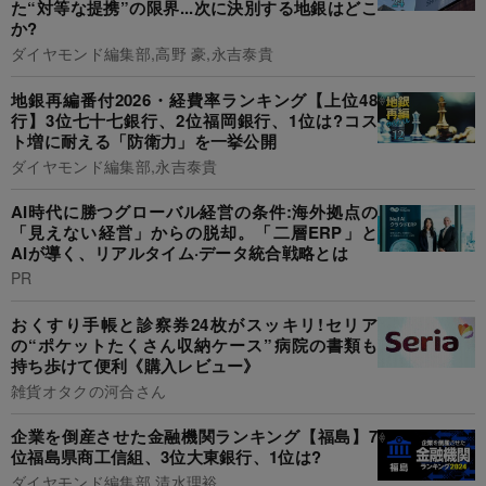
た“対等な提携”の限界...次に決別する地銀はどこ
か?
ダイヤモンド編集部,高野 豪,永吉泰貴
地銀再編番付2026・経費率ランキング【上位48
行】3位七十七銀行、2位福岡銀行、1位は?コス
ト増に耐える「防衛力」を一挙公開
ダイヤモンド編集部,永吉泰貴
AI時代に勝つグローバル経営の条件:海外拠点の
「見えない経営」からの脱却。「二層ERP」と
AIが導く、リアルタイム·データ統合戦略とは
PR
おくすり手帳と診察券24枚がスッキリ!セリア
の“ポケットたくさん収納ケース”病院の書類も
持ち歩けて便利《購入レビュー》
雑貨オタクの河合さん
企業を倒産させた金融機関ランキング【福島】7
位福島県商工信組、3位大東銀行、1位は?
ダイヤモンド編集部,清水理裕