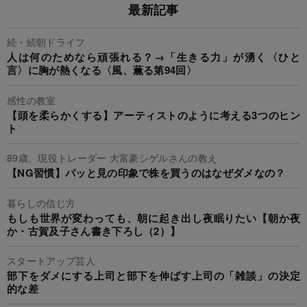
最新記事
続・続朝ドライフ
人は何のためなら頑張れる？→「生きる力」が湧く〈ひと
言〉に胸が熱くなる〈風、薫る第94回〉
感性の教室
【頭を柔らかくする】アーティストのように考える3つのヒン
ト
89歳、現役トレーダー 大富豪シゲルさんの教え
【NG習慣】パッと見の印象で株を買うのはなぜダメなの？
暮らしの信じ方
もしも世界が変わっても、朝に起き出し夜眠りたい【朝か夜
か・古賀及子さん書き下ろし（2）】
スタートアップ芸人
部下をダメにする上司と部下を伸ばす上司の「雑談」の決定
的な差