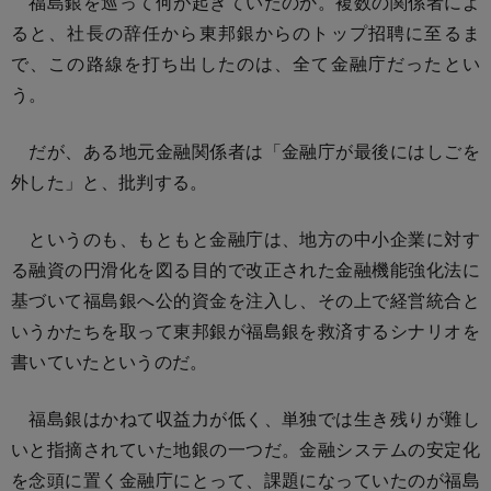
福島銀を巡って何が起きていたのか。複数の関係者によ
ると、社長の辞任から東邦銀からのトップ招聘に至るま
で、この路線を打ち出したのは、全て金融庁だったとい
う。
だが、ある地元金融関係者は「金融庁が最後にはしごを
外した」と、批判する。
というのも、もともと金融庁は、地方の中小企業に対す
る融資の円滑化を図る目的で改正された金融機能強化法に
基づいて福島銀へ公的資金を注入し、その上で経営統合と
いうかたちを取って東邦銀が福島銀を救済するシナリオを
書いていたというのだ。
福島銀はかねて収益力が低く、単独では生き残りが難し
いと指摘されていた地銀の一つだ。金融システムの安定化
を念頭に置く金融庁にとって、課題になっていたのが福島