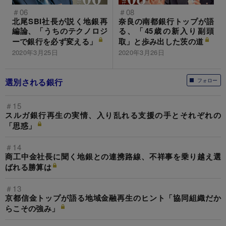
＃06
＃08
北尾SBI社長が説く地銀再
奈良の南都銀行トップが語
編論、「うちのテクノロジ
る、「45歳の新入り副頭
ーで銀行を必ず変える」
取」と歩み出した茨の道
2020年3月25日
2020年3月26日
選別される銀行
フォロー
＃15
スルガ銀行再生の実情、入り乱れる支援の手とそれぞれの
「思惑」
＃14
商工中金社長に聞く地銀との連携路線、不祥事を乗り越え選
ばれる勝算は
＃13
京都信金トップが語る地域金融再生のヒント「協同組織だか
らこその強み」