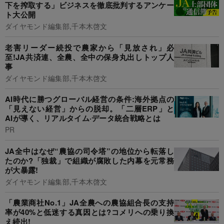
下を搾取する」ビジネスを徹底批判するアンケー
ト大公開
ダイヤモンド編集部,千本木啓文
老害リーダー続投で農家から「見放され」必
至!JA共済連、全農、全中の保身丸出しトップ人
事
ダイヤモンド編集部,千本木啓文
AI時代に勝つグローバル経営の条件:海外拠点の
「見えない経営」からの脱却。「二層ERP」と
AIが導く、リアルタイム·データ統合戦略とは
PR
JA全中はなぜ“農協の司令塔”の地位から転落し
たのか?「独裁」で組織が腐敗した内幕を元常務
が大暴露!
ダイヤモンド編集部,千本木啓文
「農業商社No.1」JA全農への農協組合長の支持
率が40%と低迷する真因とは?コメリへの乗り換
え続出!