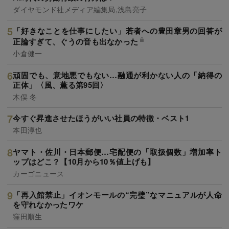
ダイヤモンド社メディア編集局,浅島亮子
「好きなことを仕事にしたい」若者への豊田章男の回答が
正論すぎて、ぐうの音も出なかった
小倉健一
頑固でも、意地悪でもない…融通が利かない人の「納得の
正体」〈風、薫る第95回〉
木俣 冬
今すぐ昇進させたほうがいい社員の特徴・ベスト1
本田淳也
ヤマト・佐川・日本郵便…宅配便の「取扱個数」増加率ト
ップはどこ？【10月から10％値上げも】
カーゴニュース
「再入館禁止」イオンモールの“完璧”なマニュアルが人命
を守れなかったワケ
窪田順生