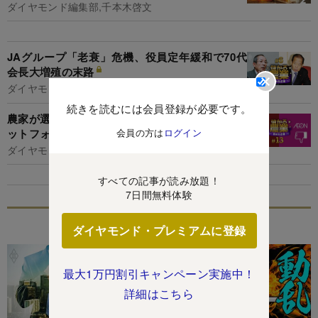
ダイヤモンド編集部,千本木啓文
JAグループ「老衰」危機、役員定年緩和で70代
会長大増殖の末路
ダイヤモンド編集部,千本木啓文
続きを読むには会員登録が必要です。
農家が選ぶ「農産物の買い手」ランキング、プラ
ットフォーマー6陣営が人気
会員の方は
ログイン
ダイヤモンド編集部,千本木啓文
すべての記事が読み放題！
7日間無料体験
特集
ダイヤモンド・プレミアムに登録
最大1万円割引キャンペーン実施中！
詳細はこちら