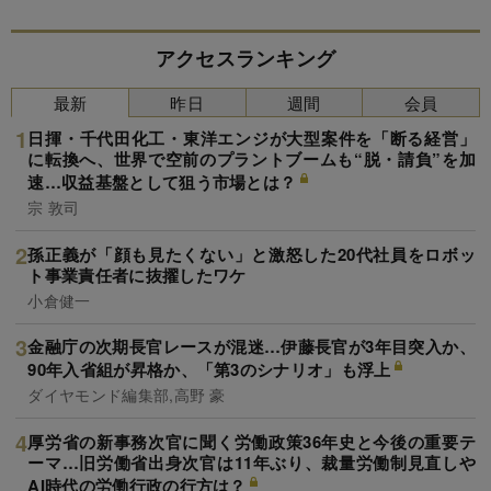
アクセスランキング
最新
昨日
週間
会員
日揮・千代田化工・東洋エンジが大型案件を「断る経営」
に転換へ、世界で空前のプラントブームも“脱・請負”を加
速…収益基盤として狙う市場とは？
宗 敦司
孫正義が「顔も見たくない」と激怒した20代社員をロボッ
ト事業責任者に抜擢したワケ
小倉健一
金融庁の次期長官レースが混迷…伊藤長官が3年目突入か、
90年入省組が昇格か、「第3のシナリオ」も浮上
ダイヤモンド編集部,高野 豪
厚労省の新事務次官に聞く労働政策36年史と今後の重要テ
ーマ…旧労働省出身次官は11年ぶり、裁量労働制見直しや
AI時代の労働行政の行方は？