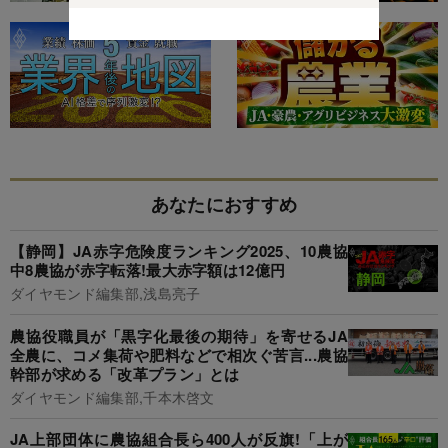
あなたにおすすめ
【静岡】JA赤字危険度ランキング2025、10農協
中8農協が赤字転落!最大赤字額は12億円
ダイヤモンド編集部,浅島亮子
農協役職員が「黒字化最後の期待」を寄せるJA
全農に、コメ集荷や肥料などで相次ぐ苦言...農協
幹部が求める「改革プラン」とは
ダイヤモンド編集部,千本木啓文
JA上部団体に農協組合長ら400人が反旗!「上が