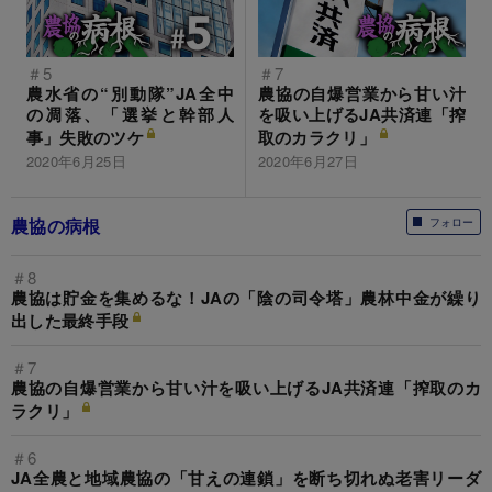
＃5
＃7
農水省の“別動隊”JA全中
農協の自爆営業から甘い汁
の凋落、「選挙と幹部人
を吸い上げるJA共済連「搾
事」失敗のツケ
取のカラクリ」
2020年6月25日
2020年6月27日
農協の病根
フォロー
＃8
農協は貯金を集めるな！JAの「陰の司令塔」農林中金が繰り
出した最終手段
＃7
農協の自爆営業から甘い汁を吸い上げるJA共済連「搾取のカ
ラクリ」
＃6
JA全農と地域農協の「甘えの連鎖」を断ち切れぬ老害リーダ