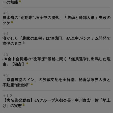
ーの無能
＃5
農水省の“別動隊”JA全中の凋落、「選挙と幹部人事」失敗の
ツケ
＃4
溶かした「農家の血税」は10億円、JA全中がシステム開発で
痛恨のミス
＃3
JA全中会長選の“改革派”候補に聞く「無風選挙に出馬した理
由」【独占】
＃2
「京都農協のドン」の独裁支配を全解剖、秘密は政界人脈と
不動産“錬金術”
＃1-2
【実名告発動画】JAグループ京都会長・中川泰宏一族「地上
げ」の実態