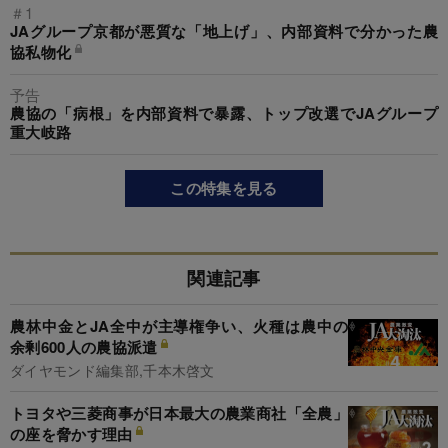
＃1
JAグループ京都が悪質な「地上げ」、内部資料で分かった農
協私物化
予告
農協の「病根」を内部資料で暴露、トップ改選でJAグループ
重大岐路
この特集を見る
関連記事
農林中金とJA全中が主導権争い、火種は農中の
余剰600人の農協派遣
ダイヤモンド編集部,千本木啓文
トヨタや三菱商事が日本最大の農業商社「全農」
の座を脅かす理由