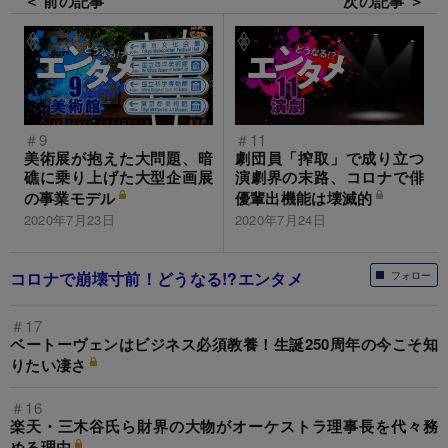
＜ 前の記事
次の記事 ＞
＃9
＃11
美術展が抱えた大問題、暗
劇団員「搾取」で成り立つ
礁に乗り上げた大型企画展
演劇界の末路、コロナで俳
の事業モデル
優輩出機能は壊滅的
2020年7月23日
2020年7月24日
コロナで崩壊寸前！どうなる!?エンタメ
フォロー
＃17
ベートーヴェンはビジネス必須教養！生誕250周年の今こそ知
りたい凄さ
＃16
楽天・三木谷氏ら財界の大物がオーケストラ理事長を代々務
める理由