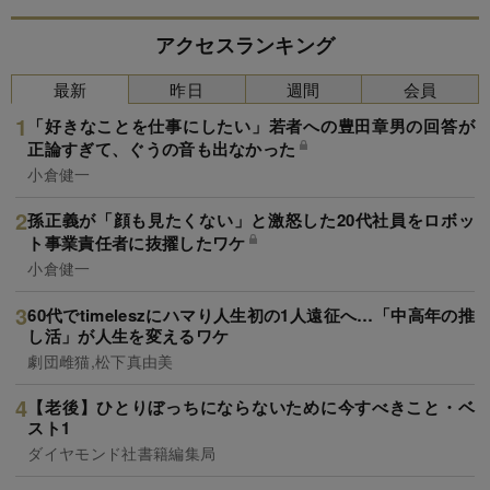
アクセスランキング
最新
昨日
週間
会員
「好きなことを仕事にしたい」若者への豊田章男の回答が
正論すぎて、ぐうの音も出なかった
小倉健一
孫正義が「顔も見たくない」と激怒した20代社員をロボッ
ト事業責任者に抜擢したワケ
小倉健一
60代でtimeleszにハマり人生初の1人遠征へ…「中高年の推
し活」が人生を変えるワケ
劇団雌猫,松下真由美
【老後】ひとりぼっちにならないために今すべきこと・ベ
スト1
ダイヤモンド社書籍編集局