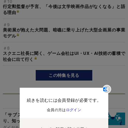
＃10
行定勲監督が予言、「今後は文学映画作品がなくなる」と語
る理由
＃9
美術展が抱えた大問題、暗礁に乗り上げた大型企画展の事業
モデル
＃8
スクエニ社長に聞く、ゲーム会社はUI・UX・AI技術の蓄積で
社会に出て行く
この特集を見る
続きを読むには会員登録が必要です。
関連記事
会員の方は
ログイン
「サブスクリプション」10大必須用語早わか
り、知っていれば通ぶれる！
ダイヤモンド編集部