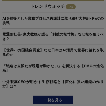
トレンドウォッチ
AIを前提とした業務プロセス再設計に取り組む大林組×PwCの
挑戦
電通副社長×東大教授が語る「利益の松竹梅」なぜ松を狙うべ
き？
【世界23カ国独自調査】なぜ日本はAI活用で世界に後れを取
るのか
「戦略は立派だが現場が動かない」を解決する【PMOの進化
系】
中外製薬CEOが明かす生存戦略と【変化に強い組織の作り
方】は？
一覧を見る