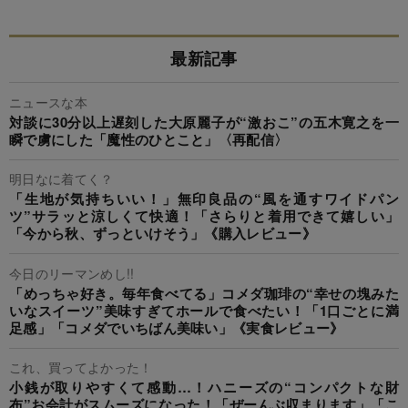
最新記事
ニュースな本
対談に30分以上遅刻した大原麗子が“激おこ”の五木寛之を一
瞬で虜にした「魔性のひとこと」〈再配信〉
明日なに着てく？
「生地が気持ちいい！」無印良品の“風を通すワイドパン
ツ”サラッと涼しくて快適！「さらりと着用できて嬉しい」
「今から秋、ずっといけそう」《購入レビュー》
今日のリーマンめし!!
「めっちゃ好き。毎年食べてる」コメダ珈琲の“幸せの塊みた
いなスイーツ”美味すぎてホールで食べたい！「1口ごとに満
足感」「コメダでいちばん美味い」《実食レビュー》
これ、買ってよかった！
小銭が取りやすくて感動…！ハニーズの“コンパクトな財
布”お会計がスムーズになった！「ぜーんぶ収まります」「こ