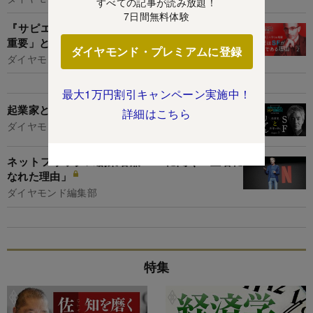
すべての記事が読み放題！
7日間無料体験
『サピエンス全史』の著者が「21世紀はSFが最
重要」と言う理由
ダイヤモンド・プレミアムに登録
ダイヤモンド編集部,杉本りうこ
最大1万円割引キャンペーン実施中！
起業家と作家が語る SFとリアルの間
詳細はこちら
ダイヤモンド編集部,杉本りうこ
ネットフリックス創業者兼CEOに聞く「王者に
なれた理由」
ダイヤモンド編集部
特集