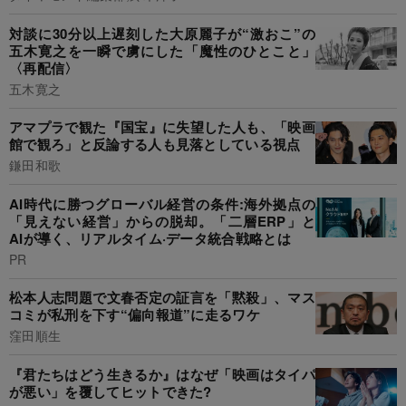
対談に30分以上遅刻した大原麗子が“激おこ”の
五木寛之を一瞬で虜にした「魔性のひとこと」
〈再配信〉
五木寛之
アマプラで観た『国宝』に失望した人も、「映画
館で観ろ」と反論する人も見落としている視点
鎌田和歌
AI時代に勝つグローバル経営の条件:海外拠点の
「見えない経営」からの脱却。「二層ERP」と
AIが導く、リアルタイム·データ統合戦略とは
PR
松本人志問題で文春否定の証言を「黙殺」、マス
コミが私刑を下す“偏向報道”に走るワケ
窪田順生
『君たちはどう生きるか』はなぜ「映画はタイパ
が悪い」を覆してヒットできた?