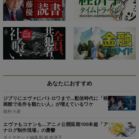
あなたにおすすめ
ジブリにエヴァにバトロワまで...配信時代に「映
画館で名作を観たい人」が増えているワケ
穂村小麦
エヴァもコナンも...アニメ公開延期100本超「ア
ナログ制作現場」の憂鬱
ダイヤモンド編集部,鈴木洋子