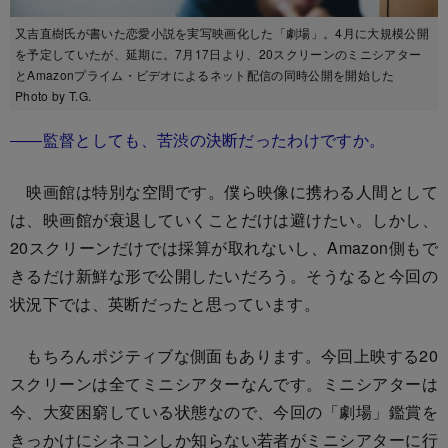
又吉直樹氏が書いた恋愛小説を実写映画化した「劇場」。4月に大規模公開
を予定していたが、延期に。7月17日より、20スクリーンのミニシアター
とAmazonプライム・ビデオによるネット配信の同時公開を開始した
Photo by T.G.
――監督としても、苦渋の決断だったわけですか。
映画館は特別な空間です。僕ら映像に携わる人間として
は、映画館が衰退していくことだけは避けたい。しかし、
20スクリーンだけでは採算が取れないし、Amazon側もで
きるだけ新鮮な形で公開したいだろう。そうなると今回の
状況下では、英断だったと思っています。
もちろんポジティブな側面もあります。今回上映する20
スクリーンは全てミニシアターなんです。ミニシアターは
今、大変困窮している状態なので、今回の「劇場」鑑賞を
きっかけにシネコンしか知らない若者がミニシアターに行