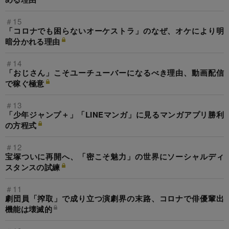
＃15
「コロナでも困らないオーケストラ」のなぜ、オケにより明
暗分かれる理由
＃14
「おじさん」こそユーチューバーになるべき理由、動画配信
で稼ぐ極意
＃13
「少年ジャンプ＋」「LINEマンガ」に見るマンガアプリ勝利
の方程式
＃12
宝塚ついに再開へ、「密こそ魅力」の世界にソーシャルディ
スタンスの試練
＃11
劇団員「搾取」で成り立つ演劇界の末路、コロナで俳優輩出
機能は壊滅的