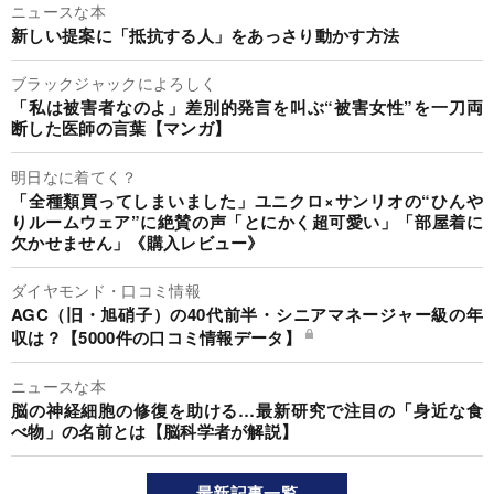
ニュースな本
新しい提案に「抵抗する人」をあっさり動かす方法
ブラックジャックによろしく
「私は被害者なのよ」差別的発言を叫ぶ“被害女性”を一刀両
断した医師の言葉【マンガ】
明日なに着てく？
「全種類買ってしまいました」ユニクロ×サンリオの“ひんや
りルームウェア”に絶賛の声「とにかく超可愛い」「部屋着に
欠かせません」《購入レビュー》
ダイヤモンド・口コミ情報
AGC（旧・旭硝子）の40代前半・シニアマネージャー級の年
収は？【5000件の口コミ情報データ】
ニュースな本
脳の神経細胞の修復を助ける…最新研究で注目の「身近な食
べ物」の名前とは【脳科学者が解説】
最新記事一覧