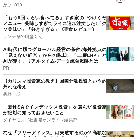
かぶ1000
「もう5回くらい食べてる」すき家の“やけくそ
メニュー”美味しすぎてライス追加注文した!「ク
ソ美味い」「好きすぎる」《実食レビュー》
ランチ命の山盛くん
AI時代に勝つグローバル経営の条件:海外拠点の
「見えない経営」からの脱却。「二層ERP」と
AIが導く、リアルタイム·データ統合戦略とは
PR
【カリスマ投資家の教え】国際分散投資という的
外れな考え
奥野一成
「新NISAでインデックス投資」を選んだ投資家
が絶対に知っておきたいこと
ダイヤモンド社書籍オンライン編集部
なぜ「フリーアドレス」は失敗するのか? 高額な