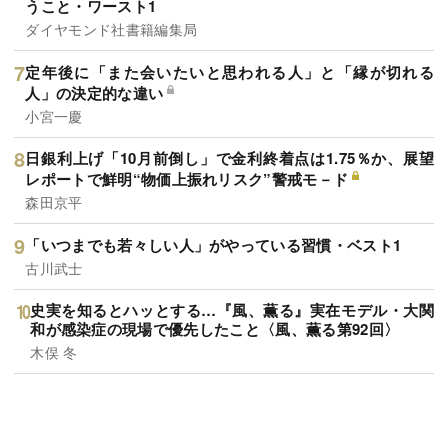
うこと・ワースト1
ダイヤモンド社書籍編集局
定年後に「また会いたいと思われる人」と「縁が切れる
人」の決定的な違い
小宮一慶
日銀利上げ「10月前倒し」で金利終着点は1.75％か、展望
レポートで鮮明“物価上振れリスク”警戒モ－ド
森田京平
「いつまでも若々しい人」がやっている習慣・ベスト1
古川武士
史実を知るとハッとする…『風、薫る』実在モデル・大関
和が感染症の現場で優先したこと〈風、薫る第92回〉
木俣 冬