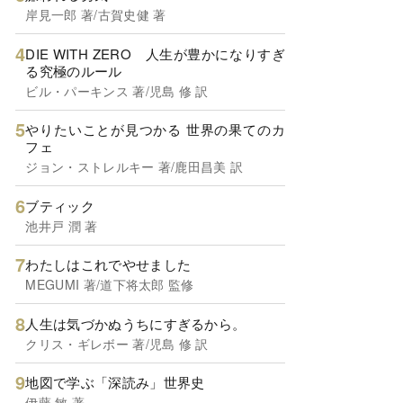
岸見一郎 著/古賀史健 著
DIE WITH ZERO 人生が豊かになりすぎ
る究極のルール
ビル・パーキンス 著/児島 修 訳
やりたいことが見つかる 世界の果てのカ
フェ
ジョン・ストレルキー 著/鹿田昌美 訳
ブティック
池井戸 潤 著
わたしはこれでやせました
MEGUMI 著/道下将太郎 監修
人生は気づかぬうちにすぎるから。
クリス・ギレボー 著/児島 修 訳
地図で学ぶ「深読み」世界史
伊藤 敏 著