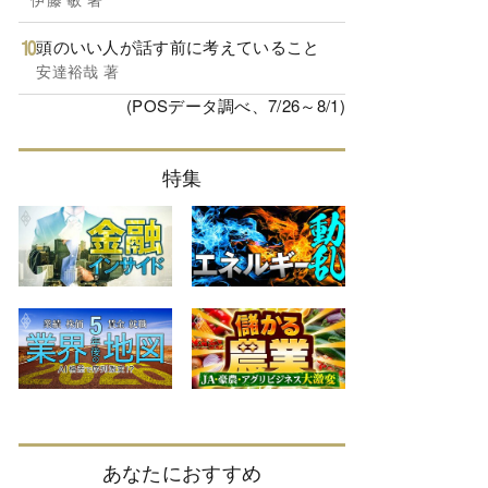
頭のいい人が話す前に考えていること
安達裕哉 著
(POSデータ調べ、7/26～8/1)
特集
あなたにおすすめ