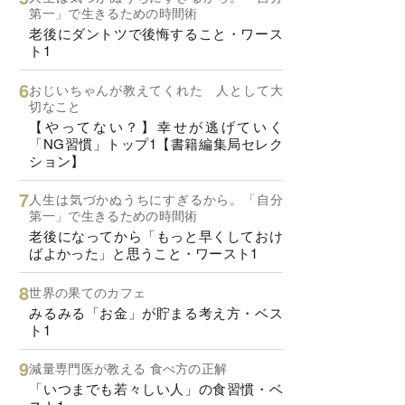
第一」で生きるための時間術
老後にダントツで後悔すること・ワース
ト1
おじいちゃんが教えてくれた 人として大
切なこと
【やってない？】幸せが逃げていく
「NG習慣」トップ1【書籍編集局セレク
ション】
人生は気づかぬうちにすぎるから。「自分
第一」で生きるための時間術
老後になってから「もっと早くしておけ
ばよかった」と思うこと・ワースト1
世界の果てのカフェ
みるみる「お金」が貯まる考え方・ベス
ト1
減量専門医が教える 食べ方の正解
「いつまでも若々しい人」の食習慣・ベ