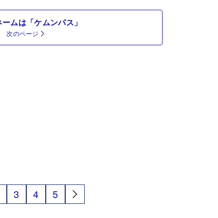
ネームは「ケムンパス」
次のページ
3
4
5