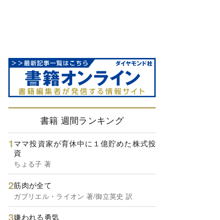
書籍 週間ランキング
ママ投資家が育休中に１億貯めた株式投
資
ちょる子 著
筋肉が全て
ガブリエル・ライオン 著/御立英史 訳
嫌われる勇気