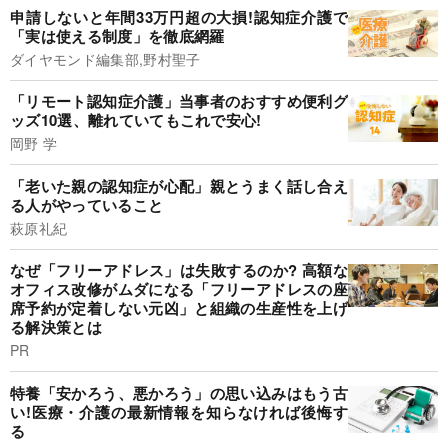
申請しないと年間33万円超の大損!認知症介護で
「実は使える制度」を徹底網羅
ダイヤモンド編集部,野村聖子
「リモート認知症介護」当事者のおすすめ便利グ
ッズ10選、離れていてもこれで安心!
岡野 学
「老いた親の認知症が心配」親とうまく話し合え
る人がやっていること
萩原礼紀
なぜ「フリーアドレス」は失敗するのか? 高額な
オフィス改修がムダになる「フリーアドレスの座
席予約が定着しない元凶」と組織の生産性を上げ
る解決策とは
PR
特養「安かろう、悪かろう」の思い込みはもう古
い!医療・介護の最新情報を知らなければ後悔す
る