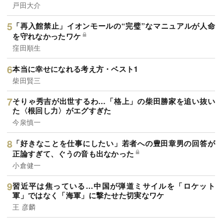
戸田大介
「再入館禁止」イオンモールの“完璧”なマニュアルが人命
を守れなかったワケ
窪田順生
本当に幸せになれる考え方・ベスト1
柴田賢三
そりゃ秀吉が出世するわ…「格上」の柴田勝家を追い抜い
た〈根回し力〉がエグすぎた
今泉慎一
「好きなことを仕事にしたい」若者への豊田章男の回答が
正論すぎて、ぐうの音も出なかった
小倉健一
習近平は焦っている…中国が弾道ミサイルを「ロケット
軍」ではなく「海軍」に撃たせた切実なワケ
王 彦麟