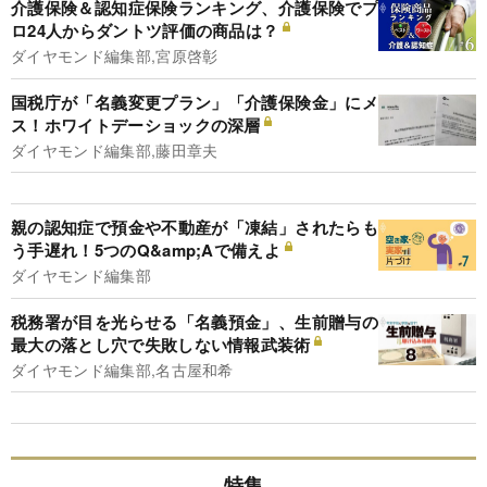
介護保険＆認知症保険ランキング、介護保険でプ
ロ24人からダントツ評価の商品は？
ダイヤモンド編集部,宮原啓彰
国税庁が「名義変更プラン」「介護保険金」にメ
ス！ホワイトデーショックの深層
ダイヤモンド編集部,藤田章夫
親の認知症で預金や不動産が「凍結」されたらも
う手遅れ！5つのQ&amp;Aで備えよ
ダイヤモンド編集部
税務署が目を光らせる「名義預金」、生前贈与の
最大の落とし穴で失敗しない情報武装術
ダイヤモンド編集部,名古屋和希
特集