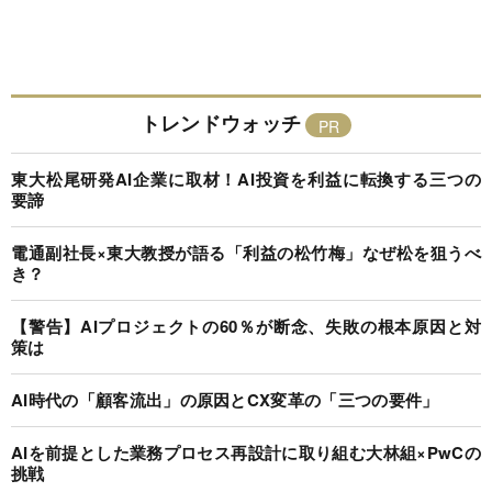
トレンドウォッチ
東大松尾研発AI企業に取材！AI投資を利益に転換する三つの
要諦
電通副社長×東大教授が語る「利益の松竹梅」なぜ松を狙うべ
き？
【警告】AIプロジェクトの60％が断念、失敗の根本原因と対
策は
AI時代の「顧客流出」の原因とCX変革の「三つの要件」
AIを前提とした業務プロセス再設計に取り組む大林組×PwCの
挑戦