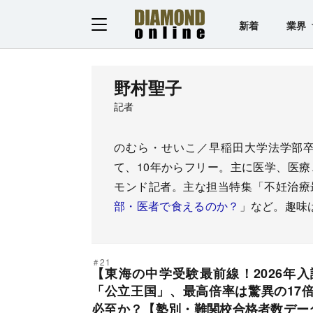
新着
業界
野村聖子
記者
のむら・せいこ／早稲田大学法学部
て、10年からフリー。主に医学、医療
モンド記者。主な担当特集「不妊治療
部・医者で食えるのか？
」など。趣味
＃21
【東海の中学受験最前線！2026年
「公立王国」、最高倍率は驚異の17
必至か？【塾別・難関校合格者数デー