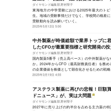
ダイヤモンド編集部,野村聖子
東海地方の中学受験における2025年最大のト
生。地域の受験事情だけでなく、学校間の格差に
受験動向を読み解いていく。
2025年5月12日 5:00
中外製薬が時価総額で業界トップに
したCFOが最重要指標と研究開発の
ダイヤモンド編集部,野村聖子
国内製薬5番手（売上高ベース）の中外製薬がな
か。2024年からCFO（最高財務責任者）を務
の企業価値を株価として顕在化させるための戦略
構造改革が必要と考える部門についても明かして
2025年3月19日 4:55
アステラス製薬に再びの悲報！巨額
ドニュース」が、実は大問題
ダイヤモンド編集部,野村聖子
2027年に売り上げの約半分を占める主力薬の