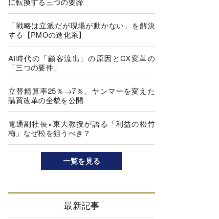
に転換する三つの要諦
「戦略は立派だが現場が動かない」を解決
する【PMOの進化系】
AI時代の「顧客流出」の原因とCX変革の
「三つの要件」
立替精算率25％→7％、ヤンマーを変えた
購買改革の全貌を公開
電通副社長×東大教授が語る「利益の松竹
梅」なぜ松を狙うべき？
一覧を見る
最新記事