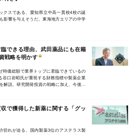
ピックスである、愛知県立中高一貫校4校の誕
も影響を与えそうだ。東海地方エリアの中学
君臨できる理由、武田薬品にも在籍
投資戦略を明かす
ぜ時価総額で業界トップに君臨できているの
める谷口岩昭氏が重視する財務指標や製薬企業
を解説。研究開発投資の戦略に加え、今後、
もらった。
買収で獲得した新薬に関する「グッ
特許切れが迫る、国内製薬3位のアステラス製