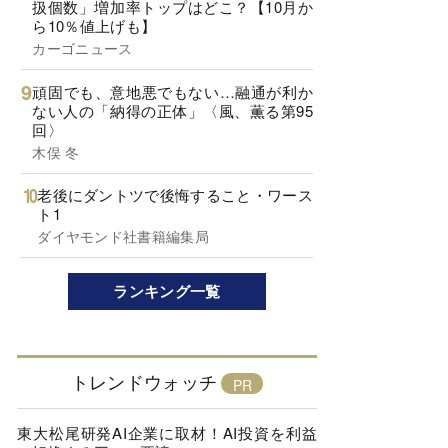
扱個数」増加率トップはどこ？【10月か
ら10％値上げも】
カーゴニュース
頑固でも、意地悪でもない…融通が利か
ない人の「納得の正体」〈風、薫る第95
回〉
木俣 冬
老後にダントツで後悔すること・ワース
ト1
ダイヤモンド社書籍編集局
ランキング一覧
トレンドウォッチ
東大松尾研発AI企業に取材！AI投資を利益