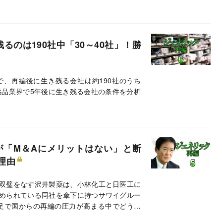
るのは190社中「30～40社」！勝
、再編後に生き残る会社は約190社のうち
薬品業界で5年後に生き残る会社の条件を分析
が「M＆Aにメリットはない」と断
理由
双璧をなす沢井製薬は、小林化工と日医工に
められている同社を傘下に持つサワイグルー
足で国からの再編の圧力が高まる中でどう立
ループCEOを直撃した。