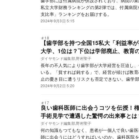
歯学部には付属病院が併設されており、病院の業
私立大学財務ランキングの第2弾では、付属病院
支比率」ランキングをお届けする。
2024年9月3日 5:15
＃18
【歯学部を持つ全国15私大「利益率
大学、1位は？下位は学部廃止、教育
ダイヤモンド編集部,野村聖子
長年の不人気により歯学部が大学経営を圧迫し、
いる。「貧すれば鈍する」で、経営が傾けば教育
止の憂き目に遭うリスクも否定できない。歯学部
て、企業の経常利益率に当たる「経常収支差額比
2024年9月2日 5:20
＃17
良い歯科医師に出会うコツを伝授！
手術見学で遭遇した驚愕の出来事とは
ダイヤモンド編集部,野村聖子
何の知識もつてもなく、患者が一個人で良い歯医
師に出会うにはどうすればいいのか。歯科医院を