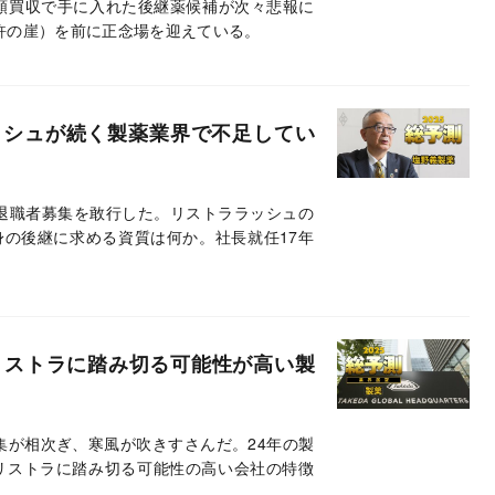
巨額買収で手に入れた後継薬候補が次々悲報に
許の崖）を前に正念場を迎えている。
ッシュが続く製薬業界で不足してい
望退職者募集を敢行した。リストララッシュの
の後継に求める資質は何か。社長就任17年
リストラに踏み切る可能性が高い製
募集が相次ぎ、寒風が吹きすさんだ。24年の製
リストラに踏み切る可能性の高い会社の特徴