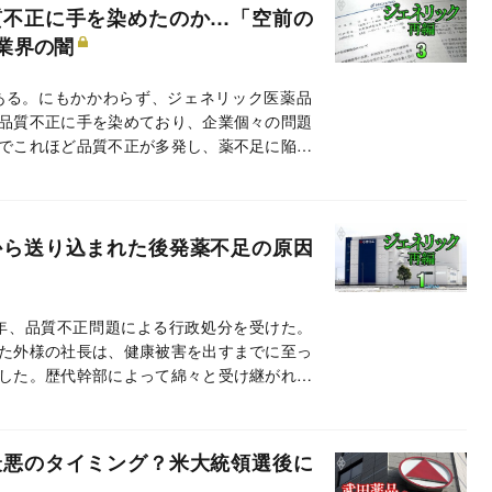
質不正に手を染めたのか…「空前の
業界の闇
ある。にもかかわらず、ジェネリック医薬品
品質不正に手を染めており、企業個々の問題
でこれほど品質不正が多発し、薬不足に陥っ
から送り込まれた後発薬不足の原因
1年、品質不正問題による行政処分を受けた。
た外様の社長は、健康被害を出すまでに至っ
した。歴代幹部によって綿々と受け継がれて
最悪のタイミング？米大統領選後に