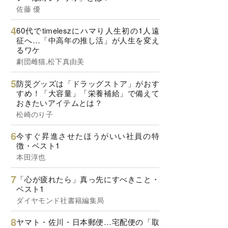
佐藤 優
60代でtimeleszにハマり人生初の1人遠
征へ…「中高年の推し活」が人生を変え
るワケ
劇団雌猫,松下真由美
防災グッズは「ドラッグストア」がおす
すめ！「大容量」「栄養補給」で備えて
おきたいアイテムとは？
松崎のり子
今すぐ昇進させたほうがいい社員の特
徴・ベスト1
本田淳也
「心が疲れたら」真っ先にすべきこと・
ベスト1
ダイヤモンド社書籍編集局
ヤマト・佐川・日本郵便…宅配便の「取