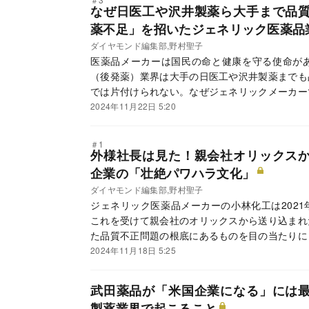
なぜ日医工や沢井製薬ら大手まで品
薬不足」を招いたジェネリック医薬品
ダイヤモンド編集部,野村聖子
医薬品メーカーは国民の命と健康を守る使命が
（後発薬）業界は大手の日医工や沢井製薬までも
では片付けられない。なぜジェネリックメーカー
ているのか。問題の核心に迫る。
2024年11月22日 5:20
＃1
外様社長は見た！親会社オリックス
企業の「壮絶パワハラ文化」
ダイヤモンド編集部,野村聖子
ジェネリック医薬品メーカーの小林化工は202
これを受けて親会社のオリックスから送り込まれ
た品質不正問題の根底にあるものを目の当たりに
きた「パワハラ文化」である。
2024年11月18日 5:25
武田薬品が「米国企業になる」には
製薬業界で起こること