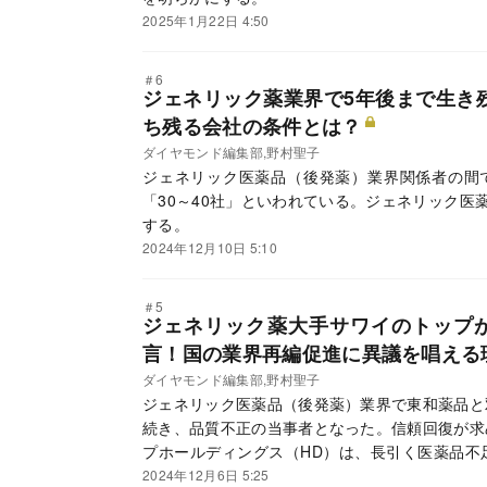
2025年1月22日 4:50
＃6
ジェネリック薬業界で5年後まで生き残
ち残る会社の条件とは？
ダイヤモンド編集部,野村聖子
ジェネリック医薬品（後発薬）業界関係者の間で
「30～40社」といわれている。ジェネリック医
する。
2024年12月10日 5:10
＃5
ジェネリック薬大手サワイのトップ
言！国の業界再編促進に異議を唱える
ダイヤモンド編集部,野村聖子
ジェネリック医薬品（後発薬）業界で東和薬品と
続き、品質不正の当事者となった。信頼回復が求
プホールディングス（HD）は、長引く医薬品不
ち回るのか。サワイGHDの澤井光郎会長兼社長グ
2024年12月6日 5:25