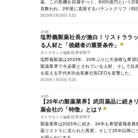
薬。この危機を回避すべく、8000億円という
見舞われ、2年後に直面するパテントクリフ（特
2025年2月28日 5:22
＃98
塩野義製薬社長が激白！リストララ
る人材と「後継者の重要条件」
ダイヤモンド編集部,野村聖子
塩野義製薬は2023年、20年ぶりに大規模な希
製薬業界で今必要とされている人材、そして自身
を迎える手代木功会長兼社長CEOを直撃した。
2025年1月23日 5:20
＃95
【25年の製薬業界】武田薬品に続き
薬会社の「特徴」とは？
ダイヤモンド編集部,野村聖子
製薬業界は2023年に続き、24年も希望退職者
薬リストラに見られた異変、そして25年以降に
を明らかにする。