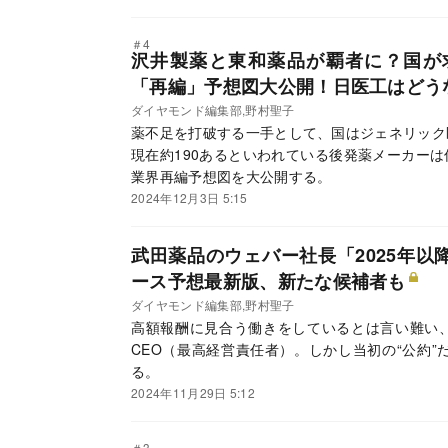
＃4
沢井製薬と東和薬品が覇者に？国が
「再編」予想図大公開！日医工はどう
ダイヤモンド編集部,野村聖子
薬不足を打破する一手として、国はジェネリック
現在約190あるといわれている後発薬メーカー
業界再編予想図を大公開する。
2024年12月3日 5:15
武田薬品のウェバー社長「2025年
ース予想最新版、新たな候補者も
ダイヤモンド編集部,野村聖子
高額報酬に見合う働きをしているとは言い難い
CEO（最高経営責任者）。しかし当初の“公約”
る。
2024年11月29日 5:12
＃3