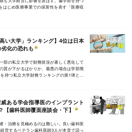
績も大学経営に影響を及ぼす。歯学部を持つ
をはじめ医療事業での採算性を表す「医療収
が高い大学」ランキング】4位は日本
の劣化の恐れも
一部の私立大学で財務状況が著しく悪化して
の質が下がるばかりか、最悪の場合は学部廃
を持つ私立大学財務ランキングの第1弾とし
率」ランキングをお届けする。
権威ある学会指導医のインプラント
？【歯科医師覆面座談会・下】
者・治療を見極めるのは難しい。良い歯科医
経営するベテラン歯科医師3人が本音で語っ