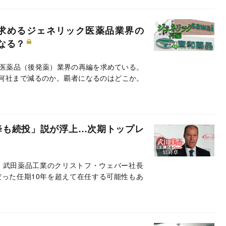
求めるジェネリック医薬品業界の
なる？
医薬品（後発薬）業界の再編を求めている。
は何社まで減るのか。覇者になるのはどこか。
以降も続投」説が浮上…次期トップレ
、武田薬品工業のクリストフ・ウェバー社長
だった任期10年を超えて在任する可能性もあ