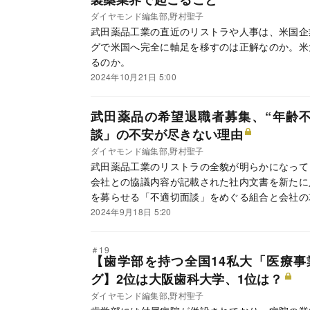
ダイヤモンド編集部,野村聖子
武田薬品工業の直近のリストラや人事は、米国企
グで米国へ完全に軸足を移すのは正解なのか。米
るのか。
2024年10月21日 5:00
武田薬品の希望退職者募集、“年齢不
談」の不安が尽きない理由
ダイヤモンド編集部,野村聖子
武田薬品工業のリストラの全貌が明らかになって
会社との協議内容が記載された社内文書を新たに
を募らせる「不適切面談」をめぐる組合と会社の
2024年9月18日 5:20
＃19
【歯学部を持つ全国14私大「医療
グ】2位は大阪歯科大学、1位は？
ダイヤモンド編集部,野村聖子