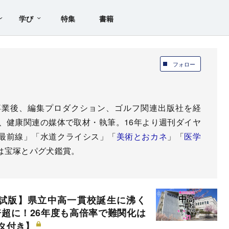
学び
特集
書籍
フォロー
卒業後、編集プロダクション、ゴルフ関連出版社を経
、健康関連の媒体で取材・執筆。16年より週刊ダイヤ
最前線」「水道クライシス」「
美術とおカネ
」「
医学
は宝塚とパグ犬鑑賞。
入試版】県立中高一貫校誕生に沸く
倍超に！26年度も高倍率で難関化は
タ付き】