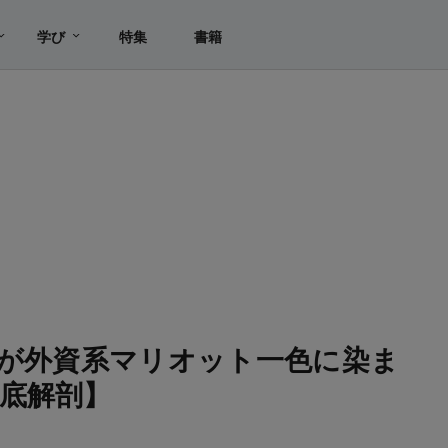
学び
特集
書籍
」が外資系マリオット一色に染ま
底解剖】