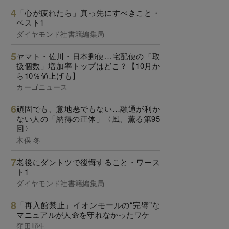
「心が疲れたら」真っ先にすべきこと・
ベスト1
ダイヤモンド社書籍編集局
ヤマト・佐川・日本郵便…宅配便の「取
扱個数」増加率トップはどこ？【10月か
ら10％値上げも】
カーゴニュース
頑固でも、意地悪でもない…融通が利か
ない人の「納得の正体」〈風、薫る第95
回〉
木俣 冬
老後にダントツで後悔すること・ワース
ト1
ダイヤモンド社書籍編集局
「再入館禁止」イオンモールの“完璧”な
マニュアルが人命を守れなかったワケ
窪田順生