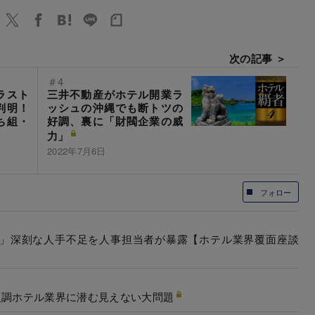
次の記事 ＞
＃4
ラスト
三井不動産がホテル開業ラ
判明！
ッシュの沖縄でも断トツの
ち組・
好調、裏に「財閥企業の威
力」
2022年7月6日
フォロー
」深刻な人手不足を人事担当者が暴露【ホテル業界覆面座談
復調ホテル業界に潜む見えない大問題