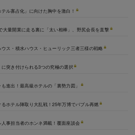
ホテル寡占化」に向けた胸中を激白！
市場で大量開業に走る裏に「太い相棒」、野尻会長を直撃
ハウス・積水ハウス・ヒューリック三者三様の戦略
」に突き付けられる3つの究極の選択
ラも進出！最高級ホテルの「裏勢力図」
るホテル陣取り大乱戦！25年万博でバブル再燃
ル人事担当者のホンネ満載！覆面座談会