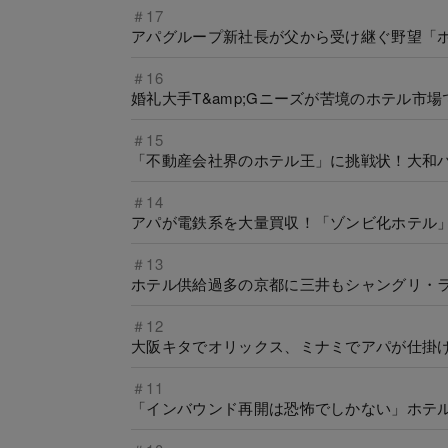
＃17
アパグループ新社長が父から受け継ぐ野望「
＃16
婚礼大手T&amp;Gニーズが苦境のホテル
＃15
「不動産会社界のホテル王」に挑戦状！大和
＃14
アパが電鉄系を大量買収！「ゾンビ化ホテル
＃13
ホテル供給過多の京都に三井もシャングリ・
＃12
大阪キタでオリックス、ミナミでアパが仕掛け
＃11
「インバウンド再開は恐怖でしかない」ホテ