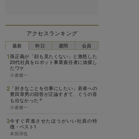
アクセスランキング
最新
昨日
週間
会員
孫正義が「顔も見たくない」と激怒した
20代社員をロボット事業責任者に抜擢し
たワケ
小倉健一
「好きなことを仕事にしたい」若者への
豊田章男の回答が正論すぎて、ぐうの音
も出なかった
小倉健一
今すぐ昇進させたほうがいい社員の特
徴・ベスト1
本田淳也