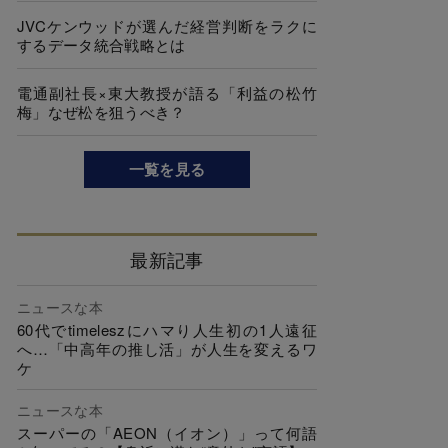
JVCケンウッドが選んだ経営判断をラクに
するデータ統合戦略とは
電通副社長×東大教授が語る「利益の松竹
梅」なぜ松を狙うべき？
一覧を見る
最新記事
ニュースな本
60代でtimeleszにハマり人生初の1人遠征
へ…「中高年の推し活」が人生を変えるワ
ケ
ニュースな本
スーパーの「AEON（イオン）」って何語