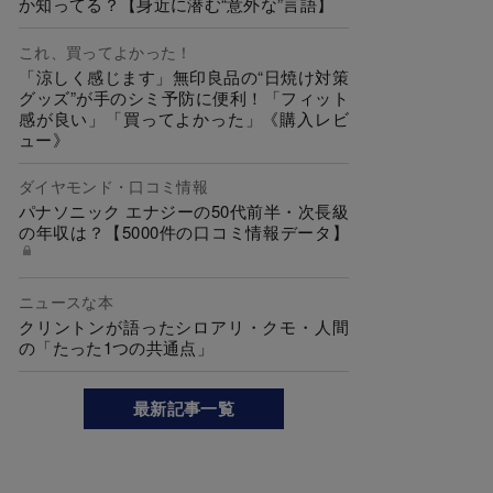
か知ってる？【身近に潜む“意外な”言語】
これ、買ってよかった！
「涼しく感じます」無印良品の“日焼け対策
グッズ”が手のシミ予防に便利！「フィット
感が良い」「買ってよかった」《購入レビ
ュー》
ダイヤモンド・口コミ情報
パナソニック エナジーの50代前半・次長級
の年収は？【5000件の口コミ情報データ】
ニュースな本
クリントンが語ったシロアリ・クモ・人間
の「たった1つの共通点」
最新記事一覧