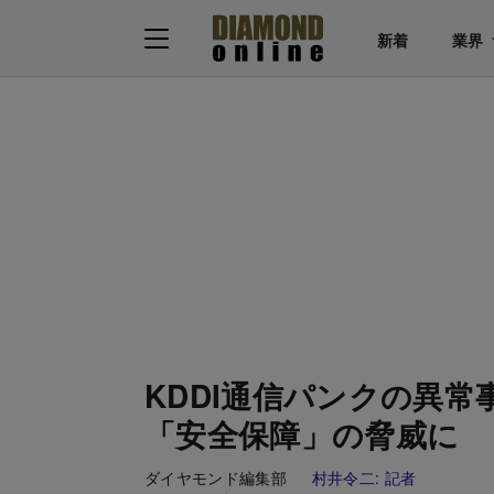
新着
業界
KDDI通信パンクの異
「安全保障」の脅威に
ダイヤモンド編集部
村井令二:
記者