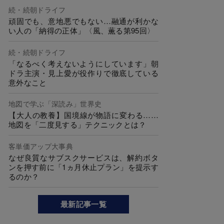
続・続朝ドライフ
頑固でも、意地悪でもない…融通が利かな
い人の「納得の正体」〈風、薫る第95回〉
続・続朝ドライフ
「なるべく考えないようにしています」朝
ドラ主演・見上愛が役作りで徹底している
意外なこと
地図で学ぶ「深読み」世界史
【大人の教養】国境線が物語に変わる……
地図を「二度見する」テクニックとは？
客単価アップ大事典
なぜ良質なサブスクサービスは、解約ボタ
ンを押す前に「1ヵ月休止プラン」を提示す
るのか？
最新記事一覧