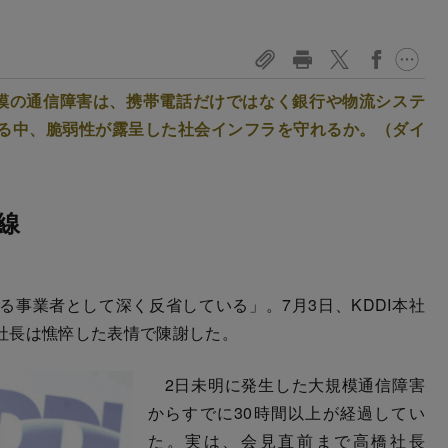
規模の通信障害は、携帯電話だけではなく銀行や物流システ
る中、脆弱性が露呈した社会インフラを守れるか。（ダイ
線
事業者として深く反省している」。7月3日、KDDI本社
社長は憔悴した表情で陳謝した。
2日未明に発生した大規模通信障害
からすでに30時間以上が経過してい
た。実は、会見直前まで高橋社長