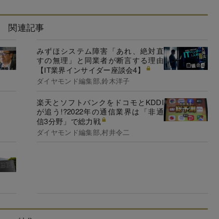
関連記事
みずほシステム障害「あれ、絶対直
すの無理」と同業者が断言する理由
【IT業界インサイダー座談会4】
ダイヤモンド編集部,鈴木洋子
楽天とソフトバンクをドコモとKDDI
が追う!?2022年の通信業界は「非通
信3分野」で総力戦
ダイヤモンド編集部,村井令二