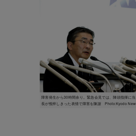
障害発生から30時間余り。緊急会見では、陣頭指揮に当
長が憔悴しきった表情で障害を陳謝 Photo:Kyodo News/g