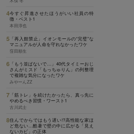
木俣 冬
今すぐ昇進させたほうがいい社員の特
徴・ベスト1
本田淳也
「再入館禁止」イオンモールの“完璧”な
マニュアルが人命を守れなかったワケ
窪田順生
「もう並ばないで…」40代タイミーおじ
さんがミスド「もっちゅりん」の列整理
で複雑な気分になったワケ
みやーんZZ
「筋トレ」を続けたかったら、真っ先に
やめるべき習慣・ワースト1
古川武士
住んでからではもう遅い!?高性能な家ほ
ど危ない…酷暑で壁の中に広がる「見え
ないカビ」の正体