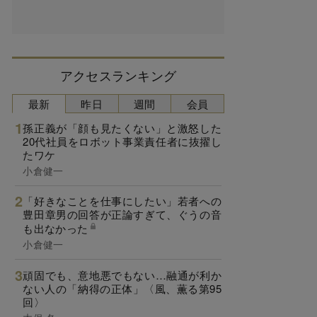
アクセスランキング
最新
昨日
週間
会員
孫正義が「顔も見たくない」と激怒した
20代社員をロボット事業責任者に抜擢し
たワケ
小倉健一
「好きなことを仕事にしたい」若者への
豊田章男の回答が正論すぎて、ぐうの音
も出なかった
小倉健一
頑固でも、意地悪でもない…融通が利か
ない人の「納得の正体」〈風、薫る第95
回〉