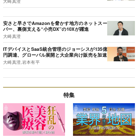
大崎真澄
安さと早さでAmazonを脅かす地方のネットスー
パー、裏側支える“小売DX”の10Xが躍進
大崎真澄
ITデバイスとSaaS統合管理のジョーシスが135億
円調達、グローバル展開と大企業向け販売を加速
大崎真澄,岩本有平
特集