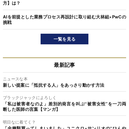
方】は？
AIを前提とした業務プロセス再設計に取り組む大林組×PwCの
挑戦
一覧を見る
最新記事
ニュースな本
新しい提案に「抵抗する人」をあっさり動かす方法
ブラックジャックによろしく
「私は被害者なのよ」差別的発言を叫ぶ“被害女性”を一刀両
断した医師の言葉【マンガ】
明日なに着てく？
「全種類買ってしまいました」ユニクロ×サンリオの“ひんや