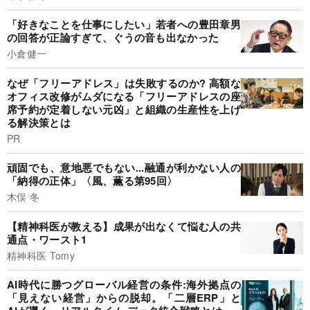
「好きなことを仕事にしたい」若者への豊田章男
の回答が正論すぎて、ぐうの音も出なかった
小倉健一
なぜ「フリーアドレス」は失敗するのか? 高額な
オフィス改修がムダになる「フリーアドレスの座
席予約が定着しない元凶」と組織の生産性を上げ
る解決策とは
PR
頑固でも、意地悪でもない...融通が利かない人の
「納得の正体」〈風、薫る第95回〉
木俣 冬
【精神科医が教える】成果が出なくて悩む人の共
通点・ワースト1
精神科医 Tomy
AI時代に勝つグローバル経営の条件:海外拠点の
「見えない経営」からの脱却。「二層ERP」と