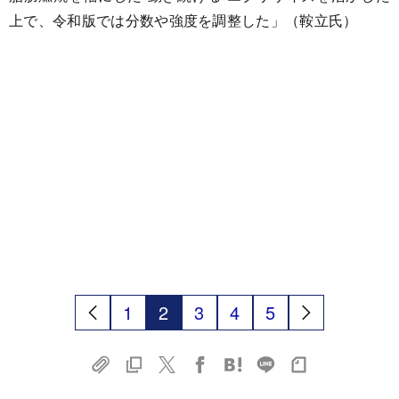
上で、令和版では分数や強度を調整した」（鞍立氏）
1
2
3
4
5