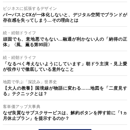
ビジネスに拡張するデザイン
パーパスとCXが一体化しないと、デジタル空間でブランドが
存在感を失ってしまう…その理由とは
続・続朝ドライフ
頑固でも、意地悪でもない…融通が利かない人の「納得の正
体」〈風、薫る第95回〉
続・続朝ドライフ
「なるべく考えないようにしています」朝ドラ主演・見上愛
が役作りで徹底している意外なこと
地図で学ぶ「深読み」世界史
【大人の教養】国境線が物語に変わる……地図を「二度見す
る」テクニックとは？
客単価アップ大事典
なぜ良質なサブスクサービスは、解約ボタンを押す前に「1ヵ
月休止プラン」を提示するのか？