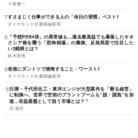
小倉健一
すさまじく仕事ができる人の「休日の習慣」ベスト1
ダイヤモンド社書籍編集局
「予想PER4倍」の異常値も…過去最高益でも暴落したキオ
クシア株を襲う「恐怖相場」の裏側、反発局面で注目した
い2銘柄とは？
鈴木貴博
老後にダントツで後悔すること・ワースト1
ダイヤモンド社書籍編集局
日揮・千代田化工・東洋エンジが大型案件を「断る経営」
に転換へ、世界で空前のプラントブームも“脱・請負”を加
速…収益基盤として狙う市場とは？
宗 敦司