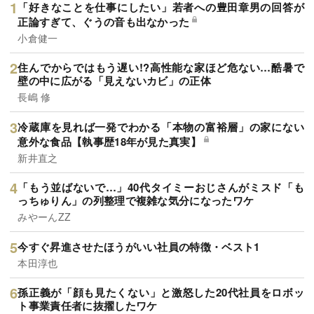
「好きなことを仕事にしたい」若者への豊田章男の回答が
正論すぎて、ぐうの音も出なかった
小倉健一
住んでからではもう遅い!?高性能な家ほど危ない…酷暑で
壁の中に広がる「見えないカビ」の正体
長嶋 修
冷蔵庫を見れば一発でわかる「本物の富裕層」の家にない
意外な食品【執事歴18年が見た真実】
新井直之
「もう並ばないで…」40代タイミーおじさんがミスド「も
っちゅりん」の列整理で複雑な気分になったワケ
みやーんZZ
今すぐ昇進させたほうがいい社員の特徴・ベスト1
本田淳也
孫正義が「顔も見たくない」と激怒した20代社員をロボッ
ト事業責任者に抜擢したワケ