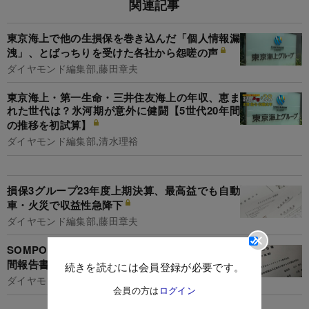
関連記事
東京海上で他の生損保を巻き込んだ「個人情報漏
洩」、とばっちりを受けた各社から怨嗟の声
ダイヤモンド編集部,藤田章夫
東京海上・第一生命・三井住友海上の年収、恵ま
れた世代は？氷河期が意外に健闘【5世代20年間
の推移を初試算】
ダイヤモンド編集部,清水理裕
損保3グループ23年度上期決算、最高益でも自動
車・火災で収益性急降下
ダイヤモンド編集部,藤田章夫
SOMPOが公表したビッグモーター不正事案の中
間報告書、「粗雑な経営判断」を深掘りする
続きを読むには会員登録が必要です。
ダイヤモンド編集部,藤田章夫
会員の方は
ログイン