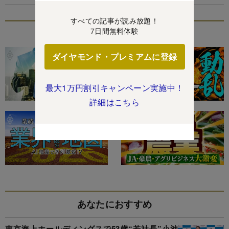
すべての記事が読み放題！
7日間無料体験
特集
ダイヤモンド・プレミアムに登録
最大1万円割引キャンペーン実施中！
詳細はこちら
あなたにおすすめ
東京海上ホールディングスで53歳“若社長”小池