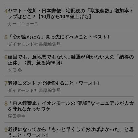
ヤマト・佐川・日本郵便…宅配便の「取扱個数」増加率ト
ップはどこ？【10月から10％値上げも】
カーゴニュース
「心が疲れたら」真っ先にすべきこと・ベスト1
ダイヤモンド社書籍編集局
頑固でも、意地悪でもない…融通が利かない人の「納得の
正体」〈風、薫る第95回〉
木俣 冬
老後にダントツで後悔すること・ワースト1
ダイヤモンド社書籍編集局
「再入館禁止」イオンモールの“完璧”なマニュアルが人命
を守れなかったワケ
窪田順生
老後になってから「もっと早くしておけばよかった」と思
うこと・ワースト1