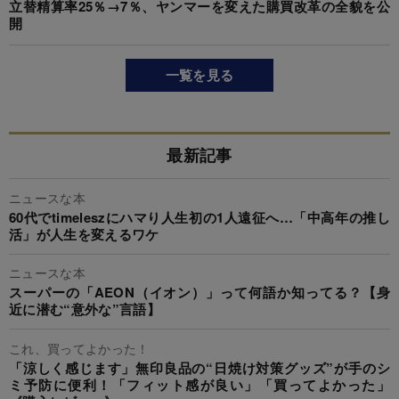
立替精算率25％→7％、ヤンマーを変えた購買改革の全貌を公
開
一覧を見る
最新記事
ニュースな本
60代でtimeleszにハマり人生初の1人遠征へ…「中高年の推し
活」が人生を変えるワケ
ニュースな本
スーパーの「AEON（イオン）」って何語か知ってる？【身
近に潜む“意外な”言語】
これ、買ってよかった！
「涼しく感じます」無印良品の“日焼け対策グッズ”が手のシ
ミ予防に便利！「フィット感が良い」「買ってよかった」