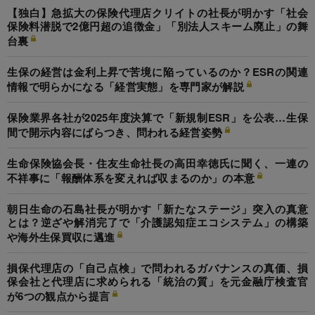
【独白】急拡大の保険代理店クリイトの社長が明かす「社会
保険料潜脱で2億円超の追徴金」「別法人スキーム廃止」の舞
台裏
生保の経営は金利上昇で苦境に陥っているのか？ESRの関連
情報で明らかになる「経営実態」を専門家が解説
保険業界各社が2025年度決算で「新規制ESR」を公表…生保
間で開示内容にばらつき、問われる経営姿勢
生命保険協会長・住友生命社長の高田幸徳氏に聞く、一連の
不祥事に「報酬体系を変えれば収まるのか」の本意
朝日生命の石島社長が明かす「新たなステージ」突入の真意
とは？逆ざや解消完了で「介護認知症エコシステム」の構築
や海外生保買収に邁進
損保代理店の「自己点検」で問われるガバナンスの真価、損
保会社と代理店に求められる「統治の質」を元金融庁検査官
が6つの観点から提言