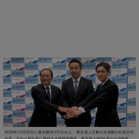
2023年12月20日に東京都内で行われた、東京海上日動火災保険の社長交代
会見。左から新社長に就任する城田宏明氏、東京海上HD社長の小宮暁氏、