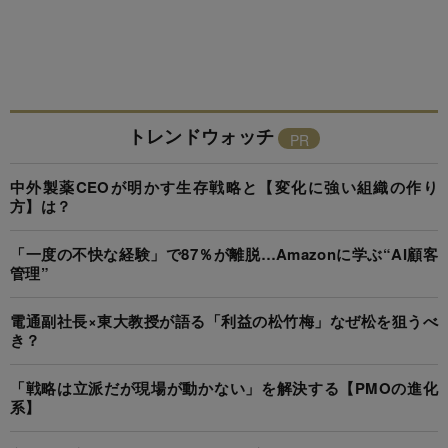
トレンドウォッチ
中外製薬CEOが明かす生存戦略と【変化に強い組織の作り
方】は？
「一度の不快な経験」で87％が離脱…Amazonに学ぶ“AI顧客
管理”
電通副社長×東大教授が語る「利益の松竹梅」なぜ松を狙うべ
き？
「戦略は立派だが現場が動かない」を解決する【PMOの進化
系】