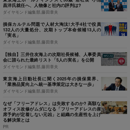
昌洋氏就任へ、人物像と社内の評判は?
ダイヤモンド編集部,藤田章夫
損保カルテル問題で人材大淘汰!大手4社で役員
132人の大量処分、次期トップ本命候補13人の
「実名」
ダイヤモンド編集部,藤田章夫
【独自】三井住友海上の次期社長候補、人事委員
会に諮られた最終リスト「5人の実名」を公開
ダイヤモンド編集部,藤田章夫
東京海上日動社長に聞く2025年の損保業界、
「業務品質向上へ統一基準策定は大きな一歩」
ダイヤモンド編集部,藤田章夫
なぜ「フリーアドレス」は失敗するのか? 高額な
オフィス改修がムダになる「フリーアドレスの座
席予約が定着しない元凶」と組織の生産性を上げ
る解決策とは
PR