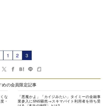
1
2
3
すめの会員限定記事
たくな
「悪魔かよ」「カイジみたい」タイミーの金融事
年度・
業参入にSNS騒然→スキマバイト利用者を待ち受
ける〈本当の地獄〉とは?