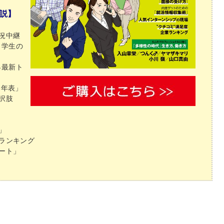
解説】
況中継
と学生の
界最新ト
遷年表」
択肢
」
ランキング
ート」