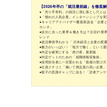
【2026年卒の「就活最前線」を徹底
●「売り手有利」の就活に潜む落とし穴とは
●「憧れの人気企業」インターンシップを実
●キャリアアドバイザー覆面座談会「企業
ホンネ」
●自分に合った業界＆働き方は？注目21業
レンド
●就活事情早わかり「 日本経済と企業の変
●魅力がいっぱい！「地方で働く」という選
●内定を確実にする「虎の巻」最新版
●内定ゲットのための「就職情報収集術」
●採用担当者に一目置かれる「面接の受け方
●社員クチコミ「働いて満足度の高い企業」
●親子の意識ギャップに迫る！「読者アンケ