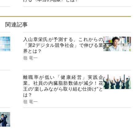
関連記事
入山章栄氏が予測する、これからの
「第2デジタル競争社会」で伸びる業
界とは？
嶺 竜一
離職率が低い「健康経営」実践企
業。社員の内臓脂肪数値が減少！花
王の“楽しみながら取り組む仕掛け”と
は？
嶺 竜一