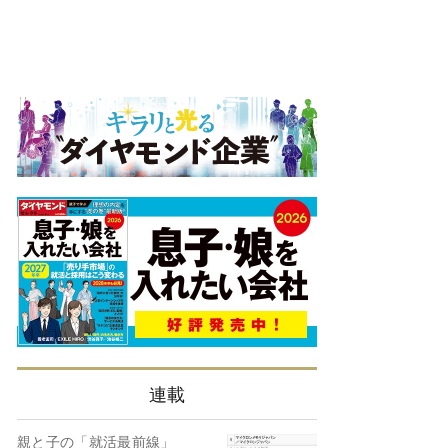
連載
親と子の「就活最前線」