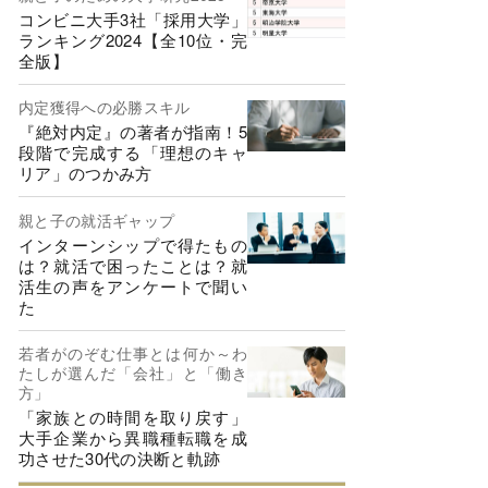
コンビニ大手3社「採用大学」
ランキング2024【全10位・完
全版】
内定獲得への必勝スキル
『絶対内定』の著者が指南！5
段階で完成する「理想のキャ
リア」のつかみ方
親と子の就活ギャップ
インターンシップで得たもの
は？就活で困ったことは？就
活生の声をアンケートで聞い
た
若者がのぞむ仕事とは何か～わ
たしが選んだ「会社」と「働き
方」
「家族との時間を取り戻す」
大手企業から異職種転職を成
功させた30代の決断と軌跡