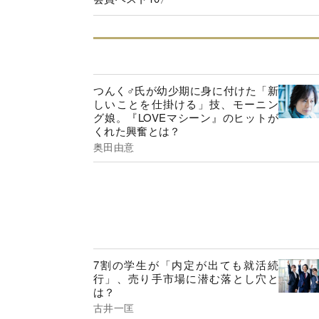
つんく♂氏が幼少期に身に付けた「新
しいことを仕掛ける」技、モーニン
グ娘。『LOVEマシーン』のヒットが
くれた興奮とは？
奥田由意
7割の学生が「内定が出ても就活続
行」、売り手市場に潜む落とし穴と
は？
古井一匡