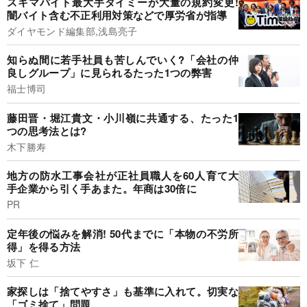
スキマバイト最大手タイミーが大量の規約変更!
闇バイト含む不正利用対策などで厚労省が指導
ダイヤモンド編集部,浅島亮子
知らぬ間に若手社員も苦しんでいく?「会社の仲
良しグループ」に見られるたった1つの弊害
福士博司
藤田晋・堀江貴文・小川嶺に共通する、たった1
つの思考法とは?
木下勝寿
地方の防水工事会社が正社員職人を60人育て大
手企業から引く手あまた。年商は30倍に
PR
定年後の悩みを解消! 50代までに「本物の不労所
得」を得る方法
坂下 仁
家探しは「捨てやすさ」も基準に入れて。切実な
「ゴミ捨て」問題