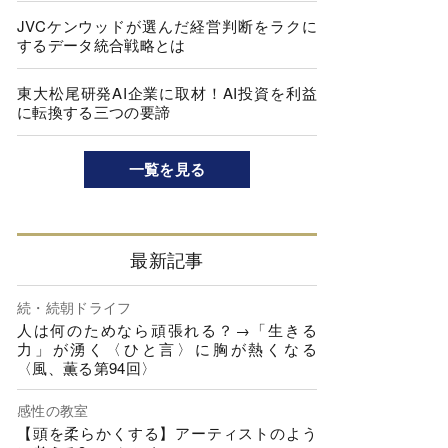
JVCケンウッドが選んだ経営判断をラクに
するデータ統合戦略とは
東大松尾研発AI企業に取材！AI投資を利益
に転換する三つの要諦
一覧を見る
最新記事
続・続朝ドライフ
人は何のためなら頑張れる？→「生きる
力」が湧く〈ひと言〉に胸が熱くなる
〈風、薫る第94回〉
感性の教室
【頭を柔らかくする】アーティストのよう