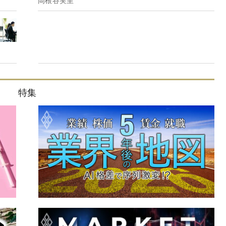
岡根谷実里
特集