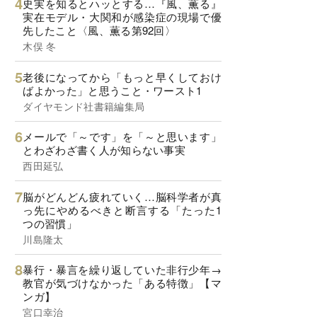
史実を知るとハッとする…『風、薫る』
実在モデル・大関和が感染症の現場で優
先したこと〈風、薫る第92回〉
木俣 冬
老後になってから「もっと早くしておけ
ばよかった」と思うこと・ワースト1
ダイヤモンド社書籍編集局
メールで「～です」を「～と思います」
とわざわざ書く人が知らない事実
西田延弘
脳がどんどん疲れていく…脳科学者が真
っ先にやめるべきと断言する「たった1
つの習慣」
川島隆太
暴行・暴言を繰り返していた非行少年→
教官が気づけなかった「ある特徴」【マ
ンガ】
宮口幸治