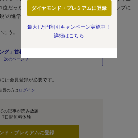
1位だった聖光学院をかわして、著名な進学校がトップに
ダイヤモンド・プレミアムに登録
鋭”の進学校が、昨年と比べて順位を伸ばした。
最大1万円割引キャンペーン実施中！
いこう。
詳細はこちら
ング」首都圏・上位＆難関校はこちら
次のページ
むには会員登録が必要です。
会員の方は
ログイン
ての記事が読み放題！
7日間無料体験
ンド・プレミアムに登録