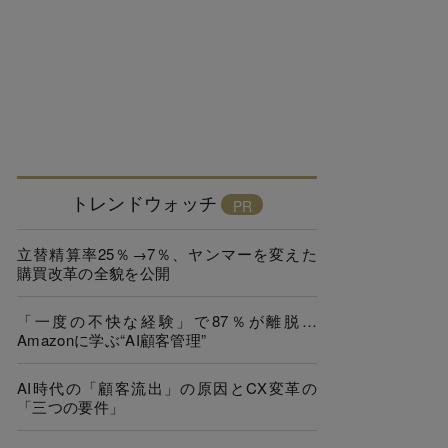
トレンドウォッチ
立替精算率25％→7％、ヤンマーを変えた
購買改革の全貌を公開
「一度の不快な経験」で87％が離脱…
Amazonに学ぶ“AI顧客管理”
AI時代の「顧客流出」の原因とCX変革の
「三つの要件」