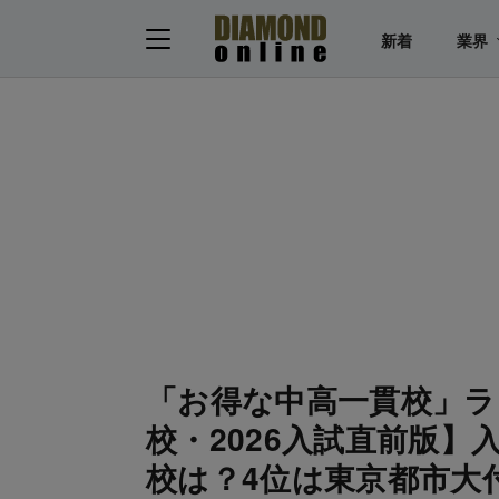
新着
業界
「お得な中高一貫校」ラ
校・2026入試直前版
校は？4位は東京都市大