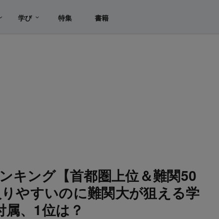
学び
特集
書籍
ンキング【首都圏上位＆難関50
】入りやすいのに難関大が狙える学
付属、1位は？