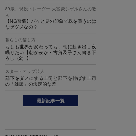
89歳、現役トレーダー 大富豪シゲルさんの教
え
【NG習慣】パッと見の印象で株を買うのは
なぜダメなの？
暮らしの信じ方
もしも世界が変わっても、朝に起き出し夜
眠りたい【朝か夜か・古賀及子さん書き下
ろし（2）】
スタートアップ芸人
部下をダメにする上司と部下を伸ばす上司
の「雑談」の決定的な差
最新記事一覧