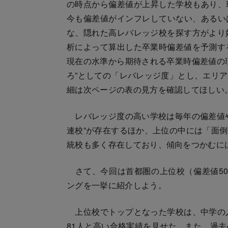
の時点から偏差値が上昇した学校もあり、
今も偏差値がインフレしていない、あるい
な、隠れた高レバレッジ校を探す方がより
析によって算出した卒業時偏差値を予測す
現在の水準から期待される卒業時偏差値の
ろ”としての「レバレッジ度」とし、エリ
細は次ページの表の見方を確認してほしい
レバレッジ度の高い学校は毎年の偏差値や
連校”が存在するほか、上位の中には「面
統校も多く存在しており、傾向をつかむに
さて、今回は首都圏の上位校（偏差値50以
ングを一挙に紹介しよう。
上位校でトップとなった学校は、中学の入
81人と高い合格実績を見せた。また、過