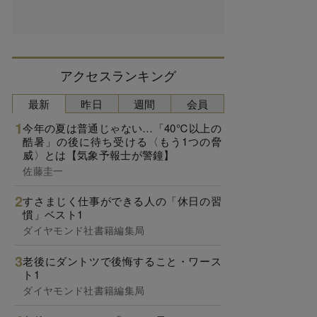
アクセスランキング
最新
昨日
週間
会員
今年の夏は普通じゃない…「40℃以上の
酷暑」の後に待ち受ける〈もう1つの脅
威〉とは【気象予報士が警鐘】
佐藤圭一
すさまじく仕事ができる人の「休日の習
慣」ベスト1
ダイヤモンド社書籍編集局
老後にダントツで後悔すること・ワース
ト1
ダイヤモンド社書籍編集局