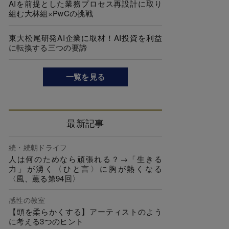
AIを前提とした業務プロセス再設計に取り
組む大林組×PwCの挑戦
東大松尾研発AI企業に取材！AI投資を利益
に転換する三つの要諦
一覧を見る
最新記事
続・続朝ドライフ
人は何のためなら頑張れる？→「生きる
力」が湧く〈ひと言〉に胸が熱くなる
〈風、薫る第94回〉
感性の教室
【頭を柔らかくする】アーティストのよう
に考える3つのヒント