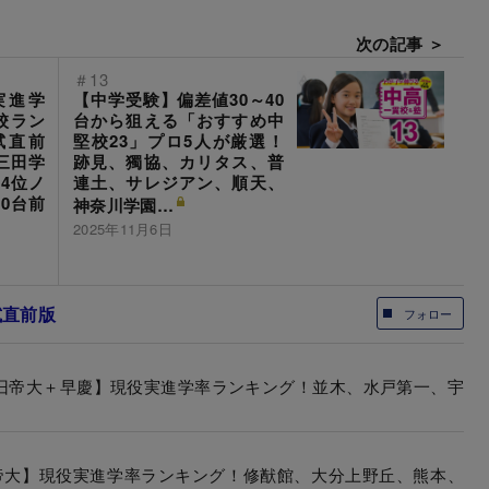
次の記事 ＞
＃13
実進学
【中学受験】偏差値30～40
校ラン
台から狙える「おすすめ中
試直前
堅校23」プロ5人が厳選！
三田学
跡見、獨協、カリタス、普
4位ノ
連土、サレジアン、順天、
0台前
神奈川学園…
2025年11月6日
試直前版
フォロー
＋旧帝大＋早慶】現役実進学率ランキング！並木、水戸第一、宇
旧帝大】現役実進学率ランキング！修猷館、大分上野丘、熊本、