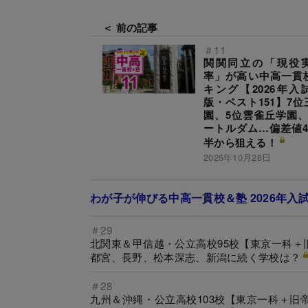
＜ 前の記事
＃11
関関同立の「現役
率」が高い中高一貫
キング【2026年入
版・ベスト151】7位
園、5位雲雀丘学園、
ートルダム…偏差値4
半から狙える！
2025年10月28日
わが子が伸びる中高一貫校＆塾 2026年入
＃29
北関東＆甲信越・公立高校95校【東京一科
都宮、長野、松本深志、新潟に続く学校は？
＃28
九州＆沖縄・公立高校103校【東京一科＋