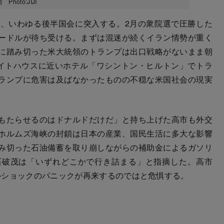
oto:JIJI
、いわゆる後半国会に突入する。2月の衆院選で圧勝した
ードルが待ち受ける。まずは混迷が続くイラン情勢が重く
に踏み切った米大統領のトランプは出口戦略がないまま朝
ワイトハウスに近いホテル「ワシントン・ヒルトン」でトラ
ランプに危害は及ばなかったものの不穏な米国社会の現実
もたらせるのはドナルドだけだ」と持ち上げた高市も外交
ホルムズ海峡の封鎖は日本の産業、国民生活に多大な影響
み切った石油備蓄を取り崩しながらの補助金によるガソリ
石破茂は「いずれどこかで行き詰まる」と指摘した。高市
ルショックのパニックが再来するのではと危惧する。