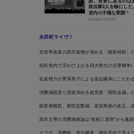
談、背景にあるのは
政治家2人を軸にした
党内の不穏な変調
2026年4月24日
永田町ライヴ！
支持率急落の高市政権が深める「維新傾斜」
自民党内で浮かび上がる四大勢力の主導権争
右派勢力が男系男子による皇位継承にこだわ
消費減税巡り混迷深める超党派「国民会議」
副首都構想、衆院定数減、皇室典範の改正…
高市主導の消費減税論は“租税三原則”から逸
ナフサ、消費税、皇位継承…側近不在で見え