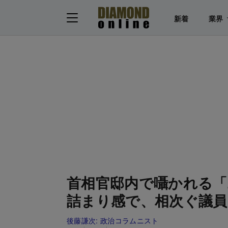
新着
業界
首相官邸内で囁かれる「
詰まり感で、相次ぐ議員
後藤謙次:
政治コラムニスト