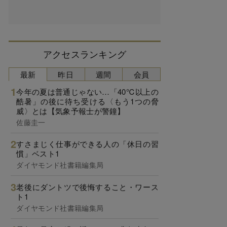
アクセスランキング
最新
昨日
週間
会員
今年の夏は普通じゃない…「40℃以上の
酷暑」の後に待ち受ける〈もう1つの脅
威〉とは【気象予報士が警鐘】
佐藤圭一
すさまじく仕事ができる人の「休日の習
慣」ベスト1
ダイヤモンド社書籍編集局
老後にダントツで後悔すること・ワース
ト1
ダイヤモンド社書籍編集局