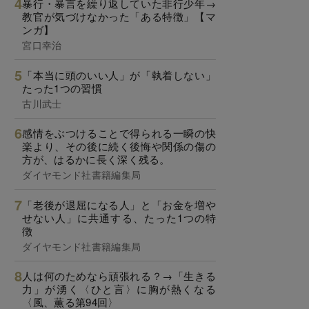
暴行・暴言を繰り返していた非行少年→
教官が気づけなかった「ある特徴」【マ
ンガ】
宮口幸治
「本当に頭のいい人」が「執着しない」
たった1つの習慣
古川武士
感情をぶつけることで得られる一瞬の快
楽より、その後に続く後悔や関係の傷の
方が、はるかに長く深く残る。
ダイヤモンド社書籍編集局
「老後が退屈になる人」と「お金を増や
せない人」に共通する、たった1つの特
徴
ダイヤモンド社書籍編集局
人は何のためなら頑張れる？→「生きる
力」が湧く〈ひと言〉に胸が熱くなる
〈風、薫る第94回〉