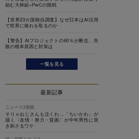
組む大林組×PwCの挑戦
【世界23カ国独自調査】なぜ日本はAI活用
で世界に後れを取るのか
【警告】AIプロジェクトの60％が断念、失
敗の根本原因と対策は
一覧を見る
最新記事
ニュース3面鏡
そりゃおじさんも泣くわ…「ちいかわ」が
描く〈友情・努力・貧困〉が中年男性に突
き刺さるワケ
続・続朝ドライフ