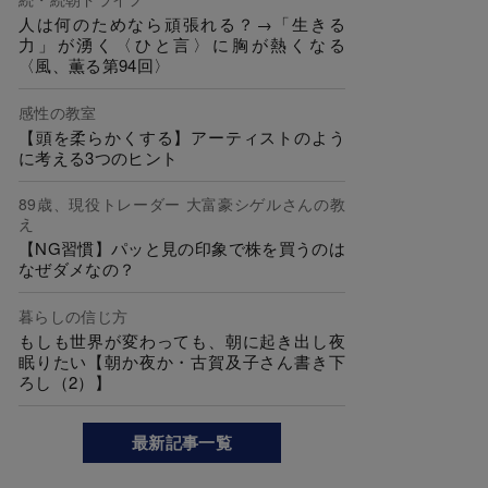
人は何のためなら頑張れる？→「生きる
力」が湧く〈ひと言〉に胸が熱くなる
〈風、薫る第94回〉
感性の教室
【頭を柔らかくする】アーティストのよう
に考える3つのヒント
89歳、現役トレーダー 大富豪シゲルさんの教
え
【NG習慣】パッと見の印象で株を買うのは
なぜダメなの？
暮らしの信じ方
もしも世界が変わっても、朝に起き出し夜
眠りたい【朝か夜か・古賀及子さん書き下
ろし（2）】
最新記事一覧