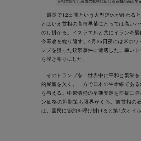
首相官邸で記者団の取材に応じる首相の高市早苗 Ph
最長で12日間という大型連休が終わると
とはいえ首相の高市早苗にとっては高いハ
のし掛かる。イスラエルと共にイラン奇襲
令暮改を繰り返す。4月25日夜には米ホ
ンプを狙った銃撃事件に遭遇した。幸いト
を浮き彫りにした。
そのトランプを「世界中に平和と繁栄を
的展望を欠く。一方で日本の生命線である
を与える。中東情勢の早期安定を前提に踏
ン価格の抑制策も限界がくる。前首相の
は、国民に節約を呼び掛けると第1次オイ