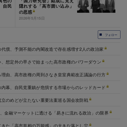
異色の
「国力研究会」結成に見え
、自民
隠れする「高市囲い込み」
の思惑
2026年5月15日
フォロー
の代償、予測不能の内閣改造で存在感増す2人の政治家
い、想定外の早さで始まった高市政権のパワーダウン
る理由、高市政権の周到さなき皇室典範改正議論の行方
の内幕、自民党重鎮が危惧する市場からのレッドカード
成立のめどが立たない重要法案巡る国会攻防戦
脱、金融マーケットに透ける「易きに流れる政治」の限界
てきた「高市首相の万能感」の大きな落とし穴