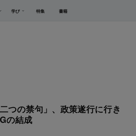
学び
特集
書籍
二つの禁句」、政策遂行に行き
Gの結成