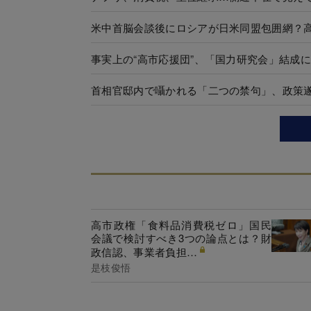
米中首脳会談後にロシアが日米同盟包囲網？
事実上の“高市応援団”、「国力研究会」結成
首相官邸内で囁かれる「二つの禁句」、政策
高市政権「食料品消費税ゼロ」国民
会議で検討すべき3つの論点とは？財
政信認、事業者負担…
是枝俊悟