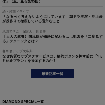
体」〈風、薫る第95回〉
続・続朝ドライフ
「なるべく考えないようにしています」朝ドラ主演・見上愛
が役作りで徹底している意外なこと
地図で学ぶ「深読み」世界史
【大人の教養】国境線が物語に変わる……地図を「二度見す
る」テクニックとは？
客単価アップ大事典
なぜ良質なサブスクサービスは、解約ボタンを押す前に「1ヵ
月休止プラン」を提示するのか？
最新記事一覧
DIAMOND SPECIAL一覧