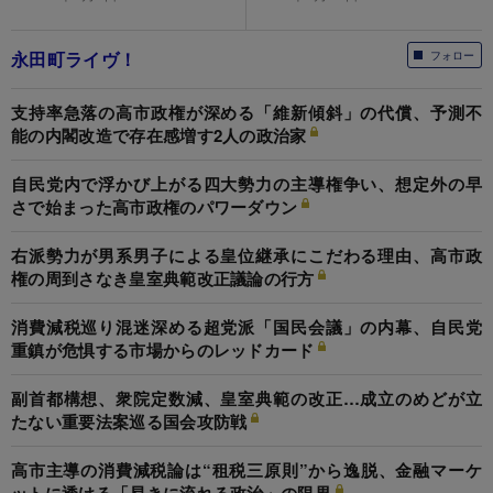
永田町ライヴ！
フォロー
支持率急落の高市政権が深める「維新傾斜」の代償、予測不
能の内閣改造で存在感増す2人の政治家
自民党内で浮かび上がる四大勢力の主導権争い、想定外の早
さで始まった高市政権のパワーダウン
右派勢力が男系男子による皇位継承にこだわる理由、高市政
権の周到さなき皇室典範改正議論の行方
消費減税巡り混迷深める超党派「国民会議」の内幕、自民党
重鎮が危惧する市場からのレッドカード
副首都構想、衆院定数減、皇室典範の改正…成立のめどが立
たない重要法案巡る国会攻防戦
高市主導の消費減税論は“租税三原則”から逸脱、金融マーケ