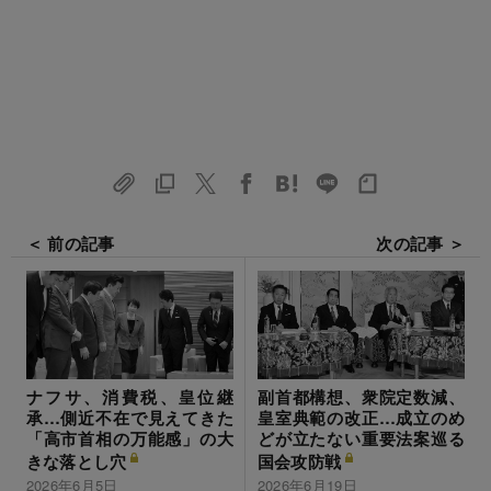
＜ 前の記事
次の記事 ＞
ナフサ、消費税、皇位継
副首都構想、衆院定数減、
承…側近不在で見えてきた
皇室典範の改正…成立のめ
「高市首相の万能感」の大
どが立たない重要法案巡る
きな落とし穴
国会攻防戦
2026年6月5日
2026年6月19日