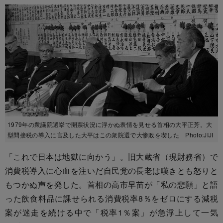
1979年の衆議院選挙で開票状況に浮かぬ表情を見せる首相の大平正芳。大
型間接税の導入に言及した大平はこの衆院選で大惨敗を喫した Photo:JIJI
「これで日本は地獄に向かう」。旧大蔵省（現財務省）で
消費税導入に心血を注いだ自民党の長老は嘆きとも怒りと
もつかぬ声を発した。首相の高市早苗が「私の悲願」と語
った飲食料品に課せられる消費税率8％をゼロにする減税
案が迷走を続ける中で「税率1％案」が急浮上して一気