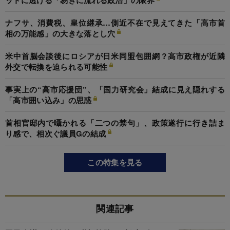
ットに透ける「易きに流れる政治」の限界
ナフサ、消費税、皇位継承…側近不在で見えてきた「高市首
相の万能感」の大きな落とし穴
米中首脳会談後にロシアが日米同盟包囲網？高市政権が近隣
外交で転換を迫られる可能性
事実上の“高市応援団”、「国力研究会」結成に見え隠れする
「高市囲い込み」の思惑
首相官邸内で囁かれる「二つの禁句」、政策遂行に行き詰ま
り感で、相次ぐ議員Gの結成
この特集を見る
関連記事