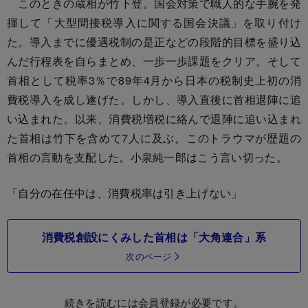
このときの蔵相が竹下登。国会対策で職人的な手腕を発
揮して「大型間接税導入に関する国会決議」を取り付け
た。導入までに優遇税制の是正などの段階的目標を盛り込
んだ行程表を自らまとめ、一歩一歩課題をクリア。そして
首相として税率3％で89年4月から日本の税制史上初の消
費税導入を成し遂げた。しかし、導入直後に首相退陣に追
い込まれた。以来、消費税増税に絡んで退陣に追い込まれ
た首相は竹下を含めて7人に及ぶ。このトラウマが歴題の
首相の言動を支配した。小泉純一郎はこう言い切った。
「自分の在任中は、消費税率は引き上げない」
消費税創設にくみした首相は「大角連合」系
次のページ
続きを読むには会員登録が必要です。