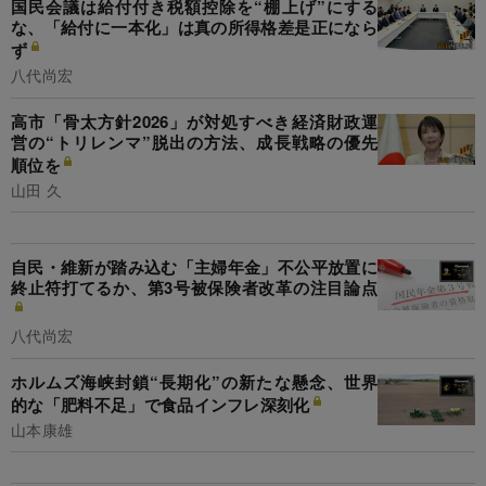
国民会議は給付付き税額控除を“棚上げ”にする
な、「給付に一本化」は真の所得格差是正になら
ず
八代尚宏
高市「骨太方針2026」が対処すべき経済財政運
営の“トリレンマ”脱出の方法、成長戦略の優先
順位を
山田 久
自民・維新が踏み込む「主婦年金」不公平放置に
終止符打てるか、第3号被保険者改革の注目論点
八代尚宏
ホルムズ海峡封鎖“長期化”の新たな懸念、世界
的な「肥料不足」で食品インフレ深刻化
山本康雄