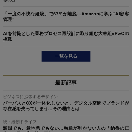
「一度の不快な経験」で87％が離脱…Amazonに学ぶ“AI顧客
管理”
AIを前提とした業務プロセス再設計に取り組む大林組×PwCの
挑戦
一覧を見る
最新記事
ビジネスに拡張するデザイン
パーパスとCXが一体化しないと、デジタル空間でブランドが
存在感を失ってしまう…その理由とは
続・続朝ドライフ
頑固でも、意地悪でもない…融通が利かない人の「納得の正