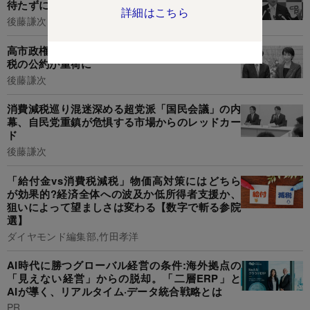
待たずに大政変の可能性も
詳細はこちら
後藤謙次
高市政権を動かす「陰の主役」の影響で、消費減
税の公約が重荷に
後藤謙次
消費減税巡り混迷深める超党派「国民会議」の内
幕、自民党重鎮が危惧する市場からのレッドカー
ド
後藤謙次
「給付金vs消費税減税」物価高対策にはどちら
が効果的?経済全体への波及か低所得者支援か、
狙いによって望ましさは変わる【数字で斬る参院
選】
ダイヤモンド編集部,竹田孝洋
AI時代に勝つグローバル経営の条件:海外拠点の
「見えない経営」からの脱却。「二層ERP」と
AIが導く、リアルタイム·データ統合戦略とは
PR