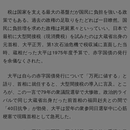
税は国家を支える最大の基盤だが国民に負担を強いる政
策でもある。過去の政権の足取りをたどれば一目瞭然。国
民に負担増を求めた政権は死屍累々といっていい。日本で
最初に大型間接税（現消費税）を試みたのは大蔵省出身の
元首相、大平正芳。第1次石油危機で税収減に直面した当
時、蔵相だった大平は1975年度予算で、赤字国債の発行
を余儀なくされた。
大平は自らの赤字国債発行について「万死に値する」と
語り、首相に就任すると、大型間接税の導入に言及。とこ
ろが、この一言で79年の衆議院選挙で大惨敗。政治的ライ
バルで同じ大蔵省出身だった前首相の福田赳夫との間で
「40日抗争」が勃発、大平は翌年の衆参同日選挙中に心筋
梗塞で現職首相として急死した。