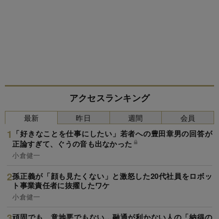
アクセスランキング
最新
昨日
週間
会員
「好きなことを仕事にしたい」若者への豊田章男の回答が
正論すぎて、ぐうの音も出なかった
小倉健一
孫正義が「顔も見たくない」と激怒した20代社員をロボッ
ト事業責任者に抜擢したワケ
小倉健一
頑固でも、意地悪でもない…融通が利かない人の「納得の