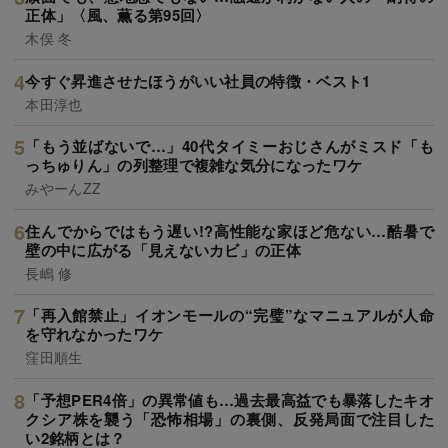
正体」〈風、薫る第95回〉
木俣 冬
今すぐ昇進させたほうがいい社員の特徴・ベスト1
本田淳也
「もう並ばないで…」40代タイミーおじさんがミスド「も
っちゅりん」の列整理で複雑な気分になったワケ
みやーんZZ
住んでからではもう遅い!?高性能な家ほど危ない…酷暑で
壁の中に広がる「見えないカビ」の正体
長嶋 修
「再入館禁止」イオンモールの“完璧”なマニュアルが人命
を守れなかったワケ
窪田順生
「予想PER4倍」の異常値も…過去最高益でも暴落したキオ
クシア株を襲う「恐怖相場」の裏側、反発局面で注目した
い2銘柄とは？