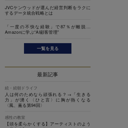
JVCケンウッドが選んだ経営判断をラクに
するデータ統合戦略とは
「一度の不快な経験」で87％が離脱…
Amazonに学ぶ“AI顧客管理”
一覧を見る
最新記事
続・続朝ドライフ
人は何のためなら頑張れる？→「生きる
力」が湧く〈ひと言〉に胸が熱くなる
〈風、薫る第94回〉
感性の教室
【頭を柔らかくする】アーティストのよう