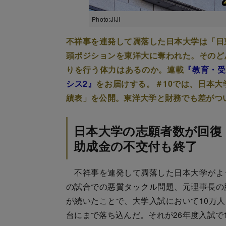
Photo:JIJI
不祥事を連発して凋落した日本大学は「日
頭ポジションを東洋大に奪われた。そのど
りを行う体力はあるのか。連載
『教育・受
シス2』
をお届けする。＃10では、日本
績表」を公開。東洋大学と財務でも差がつ
日本大学の志願者数が回復
助成金の不交付も終了
不祥事を連発して凋落した日本大学がよ
の試合での悪質タックル問題、元理事長の
が続いたことで、大学入試において10万人
台にまで落ち込んだ。それが26年度入試で