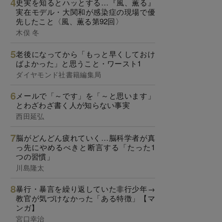
史実を知るとハッとする…『風、薫る』
実在モデル・大関和が感染症の現場で優
先したこと〈風、薫る第92回〉
木俣 冬
老後になってから「もっと早くしておけ
ばよかった」と思うこと・ワースト1
ダイヤモンド社書籍編集局
メールで「～です」を「～と思います」
とわざわざ書く人が知らない事実
西田延弘
脳がどんどん疲れていく…脳科学者が真
っ先にやめるべきと断言する「たった1
つの習慣」
川島隆太
暴行・暴言を繰り返していた非行少年→
教官が気づけなかった「ある特徴」【マ
ンガ】
宮口幸治