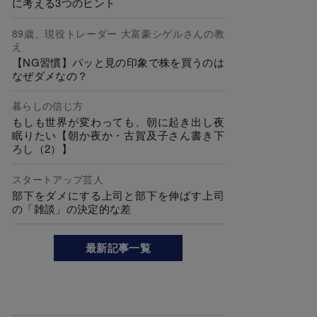
に考える3つのヒント
89歳、現役トレーダー 大富豪シゲルさんの教
え
【NG習慣】パッと見の印象で株を買うのは
なぜダメなの？
暮らしの信じ方
もしも世界が変わっても、朝に起き出し夜
眠りたい【朝か夜か・古賀及子さん書き下
ろし（2）】
スタートアップ芸人
部下をダメにする上司と部下を伸ばす上司
の「雑談」の決定的な差
最新記事一覧