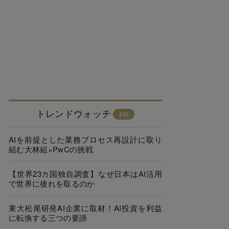
トレンドウォッチ
AIを前提とした業務プロセス再設計に取り
組む大林組×PwCの挑戦
【世界23カ国独自調査】なぜ日本はAI活用
で世界に後れを取るのか
東大松尾研発AI企業に取材！AI投資を利益
に転換する三つの要諦