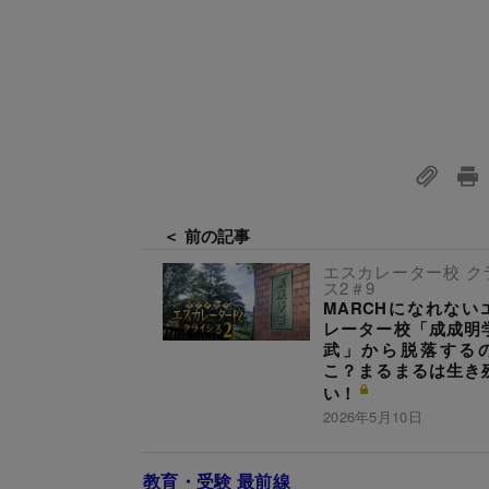
＜ 前の記事
エスカレーター校 ク
ス2＃9
MARCHになれない
レーター校「成成明
武」から脱落する
こ？まるまるは生き
い！
2026年5月10日
教育・受験 最前線