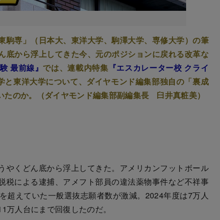
東駒専」（日本大、東洋大学、駒澤大学、専修大学）の筆
ん底から浮上してきた今、元のポジションに戻れる改革な
験 最前線』
では、連載内特集
『エスカレーター校 クライ
大学と東洋大学について、ダイヤモンド編集部独自の「裏成
いたのか。（ダイヤモンド編集部副編集長 臼井真粧美）
うやくどん底から浮上してきた。アメリカンフットボール
脱税による逮捕、アメフト部員の違法薬物事件など不祥事
を超えていた一般選抜志願者数が激減。2024年度は7万人
11万人台にまで回復したのだ。