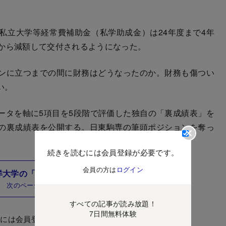
立大学等経常費補助金（私学助成金）は24年度まで4年
度から減額して交付されるようになった。
ンに立つまでの間に財務はどうなったのか。財務も傷つい
い。
タを軸に5項目を5段階で評価した独自の「裏成績表」を
の裏成績表を公開する。日東駒専の筆頭ポジションを奪っ
続きを読むには会員登録が必要です。
会員の方は
ログイン
洋大学の「裏成績表」はこちら
次のページ
すべての記事が読み放題！
7日間無料体験
むには会員登録が必要です。