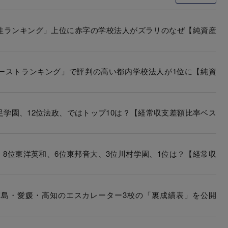
性ランキング」上位に赤字の学校法人がズラリのなぜ【純資産
ーストランキング」で評判の高い都内学校法人が1位に【純資
足学園、12位法政、ではトップ10は？【経常収支差額比率ベス
8位東洋英和、6位東邦音大、3位川村学園、1位は？【経常収
島・愛媛・高知のエスカレーター3校の「裏成績表」を公開