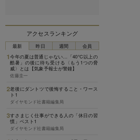
アクセスランキング
最新
昨日
週間
会員
今年の夏は普通じゃない…「40℃以上の
酷暑」の後に待ち受ける〈もう1つの脅
威〉とは【気象予報士が警鐘】
佐藤圭一
老後にダントツで後悔すること・ワース
ト1
ダイヤモンド社書籍編集局
すさまじく仕事ができる人の「休日の習
慣」ベスト1
ダイヤモンド社書籍編集局