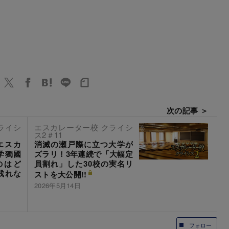
次の記事 ＞
ライシ
エスカレーター校 クライシ
ス2＃11
エスカ
消滅の瀬戸際に立つ大学が
学獨國
ズラリ！3年連続で「大幅定
のはど
員割れ」した30校の実名リ
残れな
ストを大公開!!
2026年5月14日
フォロー