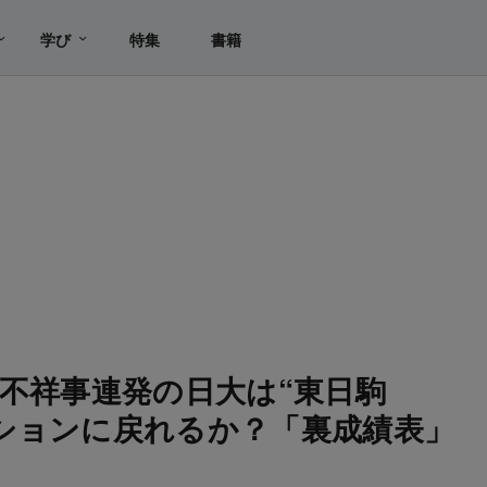
学び
特集
書籍
】不祥事連発の日大は“東日駒
ションに戻れるか？「裏成績表」