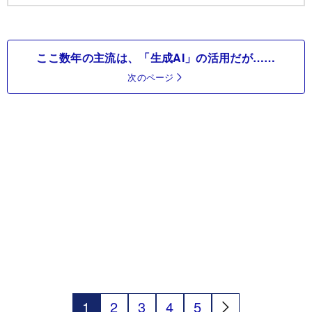
ここ数年の主流は、「生成AI」の活用だが……
次のページ
1
2
3
4
5