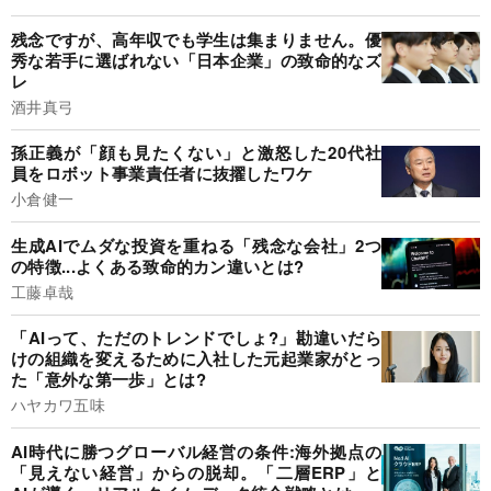
残念ですが、高年収でも学生は集まりません。優
秀な若手に選ばれない「日本企業」の致命的なズ
レ
酒井真弓
孫正義が「顔も見たくない」と激怒した20代社
員をロボット事業責任者に抜擢したワケ
小倉健一
生成AIでムダな投資を重ねる「残念な会社」2つ
の特徴...よくある致命的カン違いとは?
工藤卓哉
「AIって、ただのトレンドでしょ?」勘違いだら
けの組織を変えるために入社した元起業家がとっ
た「意外な第一歩」とは?
ハヤカワ五味
AI時代に勝つグローバル経営の条件:海外拠点の
「見えない経営」からの脱却。「二層ERP」と