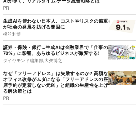
AIが導く、リアルタイム·データ統合戦略とは
PR
生成AIを使わない日本人、コストやリスクの偏重
が社会の発展を妨げる要因に
榎並利博
証券・保険・銀行...生成AIは金融業界で「仕事の
70%」に影響、あらゆるビジネスが激変する!
ダイヤモンド編集部,大矢博之
なぜ「フリーアドレス」は失敗するのか? 高額な
オフィス改修がムダになる「フリーアドレスの座
席予約が定着しない元凶」と組織の生産性を上げ
る解決策とは
PR