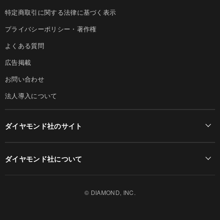
特定商取引に関する法律に基づく表示
プライバシーポリシー・著作権
よくある質問
広告掲載
お問い合わせ
法人導入について
ダイヤモンド社のサイト
Diamond Online(English)
ダイヤモンド社について
週刊ダイヤモンド
ダイヤモンド社TOP
DIAMONDハーバード・ビジネス・レビュー
© DIAMOND, INC.
会社概要
ダイヤモンドZAi（デジタル版）
採用情報
書籍オンライン