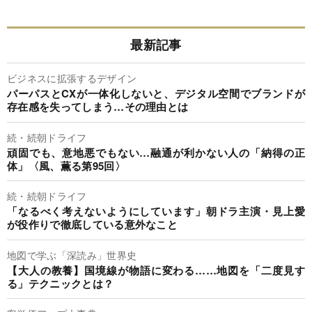
最新記事
ビジネスに拡張するデザイン
パーパスとCXが一体化しないと、デジタル空間でブランドが
存在感を失ってしまう…その理由とは
続・続朝ドライフ
頑固でも、意地悪でもない…融通が利かない人の「納得の正
体」〈風、薫る第95回〉
続・続朝ドライフ
「なるべく考えないようにしています」朝ドラ主演・見上愛
が役作りで徹底している意外なこと
地図で学ぶ「深読み」世界史
【大人の教養】国境線が物語に変わる……地図を「二度見す
る」テクニックとは？