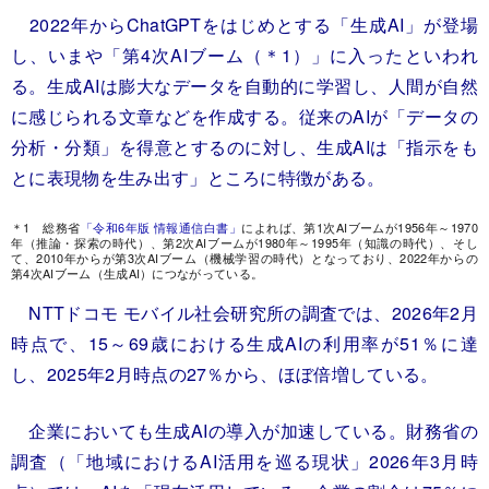
2022年からChatGPTをはじめとする「生成AI」が登場
し、いまや「第4次AIブーム（＊1）」に入ったといわれ
る。生成AIは膨大なデータを自動的に学習し、人間が自然
に感じられる文章などを作成する。従来のAIが「データの
分析・分類」を得意とするのに対し、生成AIは「指示をも
とに表現物を生み出す」ところに特徴がある。
＊1 総務省
「令和6年版 情報通信白書」
によれば、第1次AIブームが1956年～1970
年（推論・探索の時代）、第2次AIブームが1980年～1995年（知識の時代）、そし
て、2010年からが第3次AIブーム（機械学習の時代）となっており、2022年からの
第4次AIブーム（生成AI）につながっている。
NTTドコモ モバイル社会研究所の調査では、2026年2月
時点で、15～69歳における生成AIの利用率が51％に達
し、2025年2月時点の27％から、ほぼ倍増している。
企業においても生成AIの導入が加速している。財務省の
調査（「地域におけるAI活用を巡る現状」2026年3月時