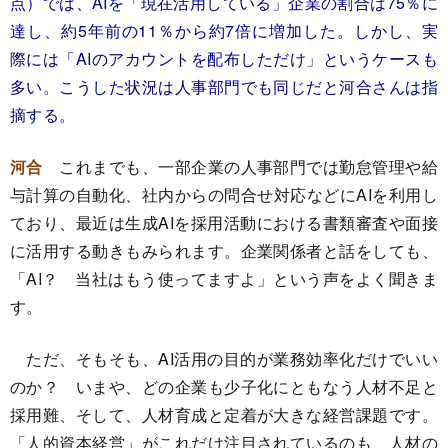
点）では、AIを「現在活用している」企業の割合は75％に
達し、約5年前の11％から約7倍に増加した。しかし、実
際には「AIのアカウントを配布しただけ」というケースも
多い。こうした状況は人事部門でも同じだと河合さんは指
摘する。
河合
これまでも、一部企業の人事部門では勤怠管理や給
与計算の自動化、社内からの問合せ対応などにAIを利用し
ており、最近は生成AIを採用活動における書類審査や面接
に活用する動きもみられます。企業関係者と話をしても、
「AI？ 当社はもう使ってますよ」という声をよく聞きま
す。
ただ、そもそも、AI活用の目的が業務効率化だけでいい
のか？ いまや、どの企業も少子化にともなう人材不足と
採用難、そして、人材育成と定着が大きな経営課題です。
「人的資本経営」がこれだけ注目されているのも、人材の