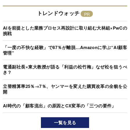
トレンドウォッチ
AIを前提とした業務プロセス再設計に取り組む大林組×PwCの
挑戦
「一度の不快な経験」で87％が離脱…Amazonに学ぶ“AI顧客
管理”
電通副社長×東大教授が語る「利益の松竹梅」なぜ松を狙うべ
き？
立替精算率25％→7％、ヤンマーを変えた購買改革の全貌を公
開
AI時代の「顧客流出」の原因とCX変革の「三つの要件」
一覧を見る