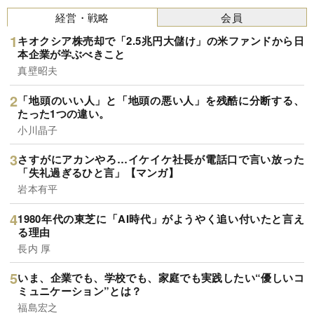
経営・戦略
会員
キオクシア株売却で「2.5兆円大儲け」の米ファンドから日
本企業が学ぶべきこと
真壁昭夫
「地頭のいい人」と「地頭の悪い人」を残酷に分断する、
たった1つの違い。
小川晶子
さすがにアカンやろ…イケイケ社長が電話口で言い放った
「失礼過ぎるひと言」【マンガ】
岩本有平
1980年代の東芝に「AI時代」がようやく追い付いたと言え
る理由
長内 厚
いま、企業でも、学校でも、家庭でも実践したい“優しいコ
ミュニケーション”とは？
福島宏之