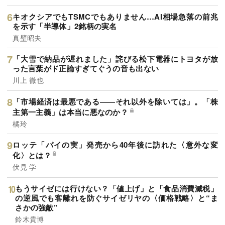
キオクシアでもTSMCでもありません…AI相場急落の前兆
を示す「半導体」2銘柄の実名
真壁昭夫
「大雪で納品が遅れました」詫びる松下電器にトヨタが放
った言葉がド正論すぎてぐうの音も出ない
川上 徹也
「市場経済は最悪である――それ以外を除いては」。「株
主第一主義」は本当に悪なのか？
橘玲
ロッテ「パイの実」発売から40年後に訪れた〈意外な変
化〉とは？
伏見 学
もうサイゼには行けない？「値上げ」と「食品消費減税」
の逆風でも客離れを防ぐサイゼリヤの〈価格戦略〉と“ま
さかの強敵”
鈴木貴博