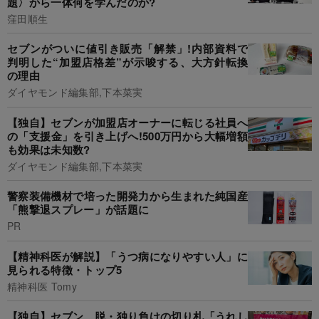
題〉から一体何を学んだのか?
窪田順生
セブンがついに値引き販売「解禁」!内部資料で
判明した“加盟店格差”が示唆する、大方針転換
の理由
ダイヤモンド編集部,下本菜実
【独自】セブンが加盟店オーナーに転じる社員へ
の「支援金」を引き上げへ!500万円から大幅増額
も効果は未知数?
ダイヤモンド編集部,下本菜実
警察装備機材で培った開発力から生まれた純国産
「熊撃退スプレー」が話題に
PR
【精神科医が解説】「うつ病になりやすい人」に
見られる特徴・トップ5
精神科医 Tomy
【独自】セブン、脱・独り負けの切り札「うれし