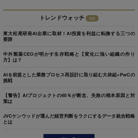
トレンドウォッチ
東大松尾研発AI企業に取材！AI投資を利益に転換する三つの
要諦
中外製薬CEOが明かす生存戦略と【変化に強い組織の作り
方】は？
AIを前提とした業務プロセス再設計に取り組む大林組×PwCの
挑戦
【警告】AIプロジェクトの60％が断念、失敗の根本原因と対
策は
JVCケンウッドが選んだ経営判断をラクにするデータ統合戦略
とは