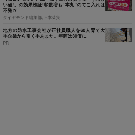
い値!」の効果検証!客数増も“本丸”のてこ入れは
不発!?
ダイヤモンド編集部,下本菜実
地方の防水工事会社が正社員職人を60人育て大
手企業から引く手あまた。年商は30倍に
PR