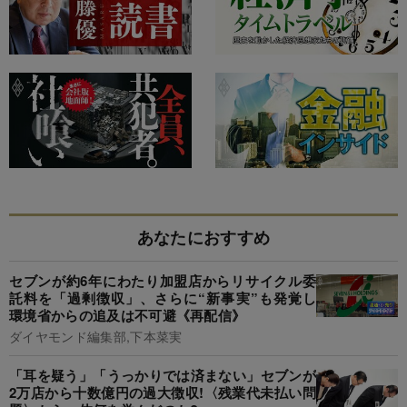
あなたにおすすめ
セブンが約6年にわたり加盟店からリサイクル委
託料を「過剰徴収」、さらに“新事実”も発覚し
環境省からの追及は不可避《再配信》
ダイヤモンド編集部,下本菜実
「耳を疑う」「うっかりでは済まない」セブンが
2万店から十数億円の過大徴収!〈残業代未払い問