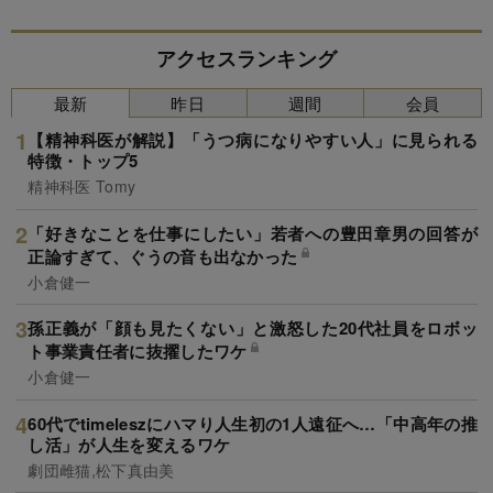
アクセスランキング
最新
昨日
週間
会員
【精神科医が解説】「うつ病になりやすい人」に見られる
特徴・トップ5
精神科医 Tomy
「好きなことを仕事にしたい」若者への豊田章男の回答が
正論すぎて、ぐうの音も出なかった
小倉健一
孫正義が「顔も見たくない」と激怒した20代社員をロボッ
ト事業責任者に抜擢したワケ
小倉健一
60代でtimeleszにハマり人生初の1人遠征へ…「中高年の推
し活」が人生を変えるワケ
劇団雌猫,松下真由美