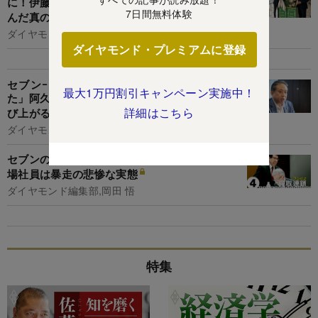
に！伊藤忠＆ファミマがブックオフとタッグを組
7日間無料体験
んだ真の狙い
ダイヤモンド編集部,大川哲拓
ダイヤモンド・プレミアムに登録
セブンｰイレブン「“上げ底問題”は確かにあっ
最大1万円割引キャンペーン実施中！
た」阿久津新社長が激白、独自入手資料から浮か
詳細はこちら
び上がる客数激減エリアは？
ダイヤモンド編集部,下本菜実
セブンの劣化が止まらない！経営中枢は麻痺、現
場社員は暴走の悲惨な実態
ダイヤモンド編集部,岡田 悟
特集