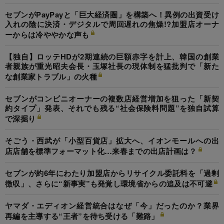
セブンがPayPayと「巨大経済圏」を構築へ！異例の出資受け
入れの陰に決済・デジタルで周回遅れの焦燥!?加盟店オーナ
ーからは冷ややかな声も
【独自】ロッテHDが2期連続の巨額赤字を計上、韓国の創業
者親族が重光昭夫会長・玉塚社長の現体制を猛批判で「新た
な創業家トラブル」の火種
セブンがコンビニオーナーの複数店経営増加を狙った「新契
約タイプ」発表、それでも残る“社会保険料問題”を独自試算
で深掘り
そごう・西武が「小型百貨店」拡大へ、イオンモールへの出
店店舗を標準フォーマット化…来春までの出店計画は？
セブンが約6年にわたり加盟店からリサイクル委託料を「過剰
徴収」、さらに“新事実”も発覚し環境省からの追及は不可避
ヤマダ・エディオン経営統合はなぜ「今」だったのか？業界
再編を主導する“王者”を待ち受ける「難路」