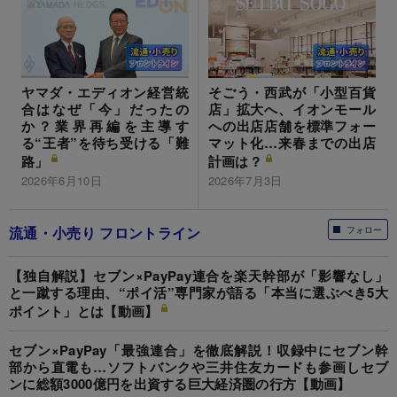
ヤマダ・エディオン経営統
そごう・西武が「小型百貨
合はなぜ「今」だったの
店」拡大へ、イオンモール
か？業界再編を主導す
への出店店舗を標準フォー
る“王者”を待ち受ける「難
マット化…来春までの出店
路」
計画は？
2026年6月10日
2026年7月3日
流通・小売り フロントライン
フォロー
【独自解説】セブン×PayPay連合を楽天幹部が「影響なし」
と一蹴する理由、“ポイ活”専門家が語る「本当に選ぶべき5大
ポイント」とは【動画】
セブン×PayPay「最強連合」を徹底解説！収録中にセブン幹
部から直電も…ソフトバンクや三井住友カードも参画しセブ
ンに総額3000億円を出資する巨大経済圏の行方【動画】