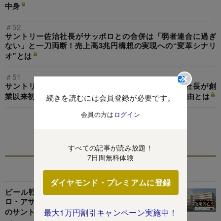
中身
＃52
サントリー佐治社長がサッポロとの合併は「弱者連合に過ぎ
ない」と一刀両断！売上高3兆円構想の実現への“変革シナリ
オ”とは
＃51
サントリー「カンパニー制」導入の経緯、佐治信忠社長が創
業以来初の大組織改革という“荒療治”に踏み切った理由とは
続きを読むには会員登録が必要です。
会員の方は
ログイン
この特集を見る
すべての記事が読み放題！
7日間無料体験
関連記事
ダイヤモンド・プレミアムに登録
ビール戦争は宝酒造の撤退で新局面へ！サッポ
ロ・アサヒはキリン対抗策を強化、「背水の陣」
のサントリーは2つの“切り札”を投入
最大1万円割引キャンペーン実施中！