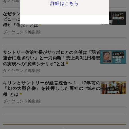
ダイヤモンド編集部
詳細はこちら
なぜサントリーは上場しないのか？創業者インタ
ビューに見る、ウイスキー事業立ち上げの苦労で
得た「信念」とは
ダイヤモンド編集部
サントリー佐治社長がサッポロとの合併は「弱者
連合に過ぎない」と一刀両断！売上高3兆円構想
の実現への“変革シナリオ”とは
ダイヤモンド編集部
キリンとサントリーが経営統合へ！…17年前の
「幻の大型合併」を後押しした両社の“悩みの
種”とは
ダイヤモンド編集部