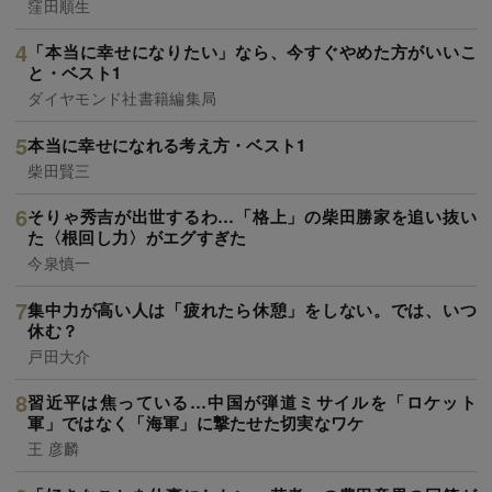
窪田順生
「本当に幸せになりたい」なら、今すぐやめた方がいいこ
と・ベスト1
ダイヤモンド社書籍編集局
本当に幸せになれる考え方・ベスト1
柴田賢三
そりゃ秀吉が出世するわ…「格上」の柴田勝家を追い抜い
た〈根回し力〉がエグすぎた
今泉慎一
集中力が高い人は「疲れたら休憩」をしない。では、いつ
休む？
戸田大介
習近平は焦っている…中国が弾道ミサイルを「ロケット
軍」ではなく「海軍」に撃たせた切実なワケ
王 彦麟