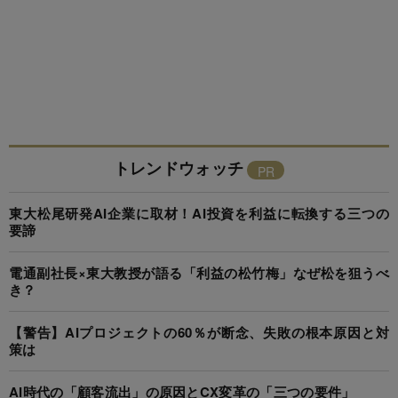
トレンドウォッチ
東大松尾研発AI企業に取材！AI投資を利益に転換する三つの
要諦
電通副社長×東大教授が語る「利益の松竹梅」なぜ松を狙うべ
き？
【警告】AIプロジェクトの60％が断念、失敗の根本原因と対
策は
AI時代の「顧客流出」の原因とCX変革の「三つの要件」