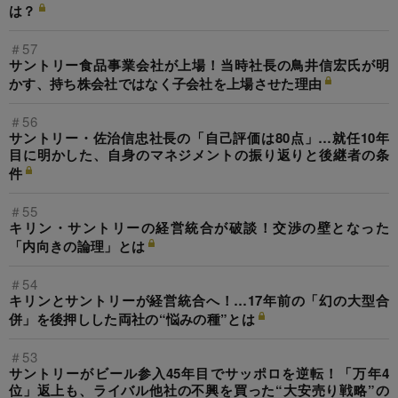
は？
＃57
サントリー食品事業会社が上場！当時社長の鳥井信宏氏が明
かす、持ち株会社ではなく子会社を上場させた理由
＃56
サントリー・佐治信忠社長の「自己評価は80点」…就任10年
目に明かした、自身のマネジメントの振り返りと後継者の条
件
＃55
キリン・サントリーの経営統合が破談！交渉の壁となった
「内向きの論理」とは
＃54
キリンとサントリーが経営統合へ！…17年前の「幻の大型合
併」を後押しした両社の“悩みの種”とは
＃53
サントリーがビール参入45年目でサッポロを逆転！「万年4
位」返上も、ライバル他社の不興を買った“大安売り戦略”の