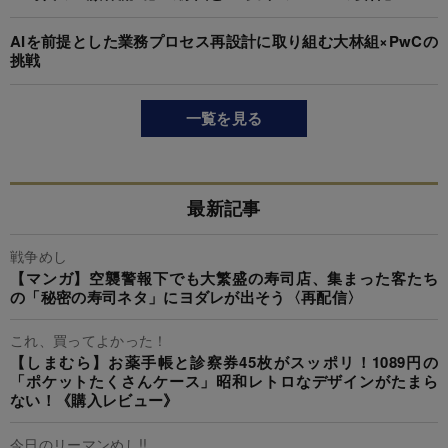
AIを前提とした業務プロセス再設計に取り組む大林組×PwCの
挑戦
一覧を見る
最新記事
戦争めし
【マンガ】空襲警報下でも大繁盛の寿司店、集まった客たち
の「秘密の寿司ネタ」にヨダレが出そう〈再配信〉
これ、買ってよかった！
【しまむら】お薬手帳と診察券45枚がスッポリ！1089円の
「ポケットたくさんケース」昭和レトロなデザインがたまら
ない！《購入レビュー》
今日のリーマンめし!!