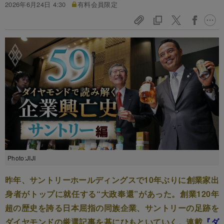
2026年6月24日 4:30
有料会員限定
Photo:JIJI
昨年、サントリーホールディングスで10年ぶりに創業家出
身者がトップに就任する“大政奉還”があった。創業120年
超の歴史を誇る日本屈指の同族企業、サントリーの足跡を
ダイヤモンドの厳選記事を基にひもといていく。連載
『ダ