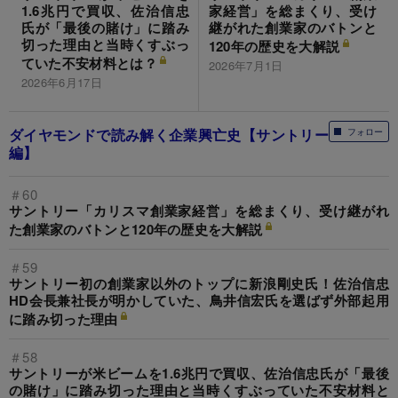
1.6兆円で買収、佐治信忠
家経営」を総まくり、受け
氏が「最後の賭け」に踏み
継がれた創業家のバトンと
切った理由と当時くすぶっ
120年の歴史を大解説
ていた不安材料とは？
2026年7月1日
2026年6月17日
ダイヤモンドで読み解く企業興亡史【サントリー
フォロー
編】
＃60
サントリー「カリスマ創業家経営」を総まくり、受け継がれ
た創業家のバトンと120年の歴史を大解説
＃59
サントリー初の創業家以外のトップに新浪剛史氏！佐治信忠
HD会長兼社長が明かしていた、鳥井信宏氏を選ばず外部起用
に踏み切った理由
＃58
サントリーが米ビームを1.6兆円で買収、佐治信忠氏が「最後
の賭け」に踏み切った理由と当時くすぶっていた不安材料と