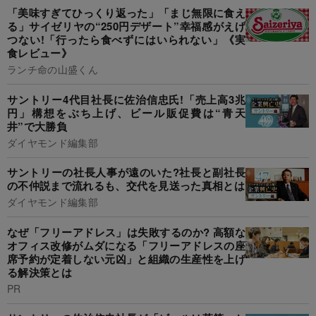
「美味すぎてひっくり返った」「まじ無限に食え
る」サイゼリヤの“250円デザート”幸福感がえげ
つない!「行ったら食べずにはいられない」《実
食レビュー》
ランチ命の山盛くん
サントリー4代目社長に佐治信忠氏!「売上高3兆
円」構想をぶち上げ、ビール販促費は“青天
井”で大勝負
ダイヤモンド編集部
サントリーの社長人事が遠のいた?社長と副社長
の不仲説まで流れるも、交代を見送った真相とは
ダイヤモンド編集部
なぜ「フリーアドレス」は失敗するのか? 高額な
オフィス改修がムダになる「フリーアドレスの座
席予約が定着しない元凶」と組織の生産性を上げ
る解決策とは
PR