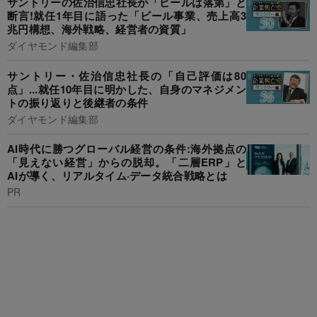
サントリーの佐治信忠社長が「ビールは落第」と
断言!就任1年目に語った「ビール事業、売上高3
兆円構想、海外戦略、経営者の資質」
ダイヤモンド編集部
サントリー・佐治信忠社長の「自己評価は80
点」...就任10年目に明かした、自身のマネジメン
トの振り返りと後継者の条件
ダイヤモンド編集部
AI時代に勝つグローバル経営の条件:海外拠点の
「見えない経営」からの脱却。「二層ERP」と
AIが導く、リアルタイム·データ統合戦略とは
PR