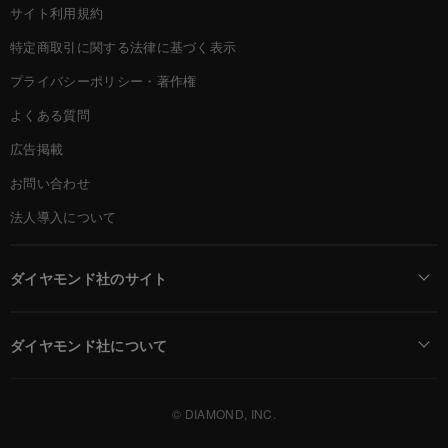
サイト利用規約
特定商取引に関する法律に基づく表示
プライバシーポリシー・著作権
よくある質問
広告掲載
お問い合わせ
法人導入について
ダイヤモンド社のサイト
Diamond Online(English)
ダイヤモンド社について
週刊ダイヤモンド
ダイヤモンド社TOP
DIAMONDハーバード・ビジネス・レビュー
© DIAMOND, INC.
会社概要
ダイヤモンドZAi（デジタル版）