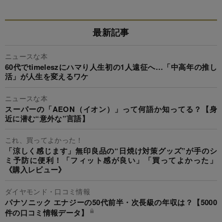
最新記事
ニュースな本
60代でtimeleszにハマり人生初の1人遠征へ…「中高年の推し
活」が人生を変えるワケ
ニュースな本
スーパーの「AEON（イオン）」って何語か知ってる？【身
近に潜む“意外な”言語】
これ、買ってよかった！
「涼しく感じます」無印良品の“日焼け対策グッズ”が手のシ
ミ予防に便利！「フィット感が良い」「買ってよかった」
《購入レビュー》
ダイヤモンド・口コミ情報
パナソニック エナジーの50代前半・次長級の年収は？【5000
件の口コミ情報データ】