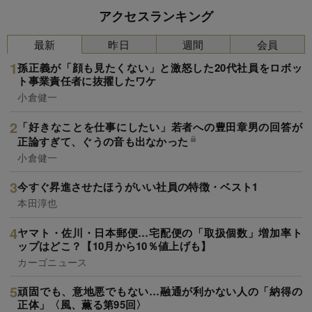
アクセスランキング
最新
昨日
週間
会員
孫正義が「顔も見たくない」と激怒した20代社員をロボッ
ト事業責任者に抜擢したワケ
小倉健一
「好きなことを仕事にしたい」若者への豊田章男の回答が
正論すぎて、ぐうの音も出なかった
小倉健一
今すぐ昇進させたほうがいい社員の特徴・ベスト1
本田淳也
ヤマト・佐川・日本郵便…宅配便の「取扱個数」増加率ト
ップはどこ？【10月から10％値上げも】
カーゴニュース
頑固でも、意地悪でもない…融通が利かない人の「納得の
正体」〈風、薫る第95回〉