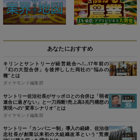
あなたにおすすめ
キリンとサントリーが経営統合へ!...17年前の
「幻の大型合併」を後押しした両社の“悩みの
種”とは
ダイヤモンド編集部
サントリー佐治社長がサッポロとの合併は「弱者
連合に過ぎない」と一刀両断!売上高3兆円構想の
実現への“変革シナリオ”とは
ダイヤモンド編集部
サントリー「カンパニー制」導入の経緯、佐治信
忠社長が創業以来初の大組織改革という“荒療