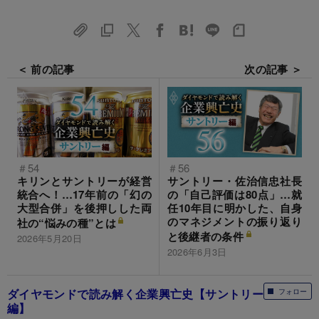
＜ 前の記事
次の記事 ＞
＃54
＃56
キリンとサントリーが経営
サントリー・佐治信忠社長
統合へ！…17年前の「幻の
の「自己評価は80点」…就
大型合併」を後押しした両
任10年目に明かした、自身
のマネジメントの振り返り
社の“悩みの種”とは
と後継者の条件
2026年5月20日
2026年6月3日
ダイヤモンドで読み解く企業興亡史【サントリー
フォロー
編】