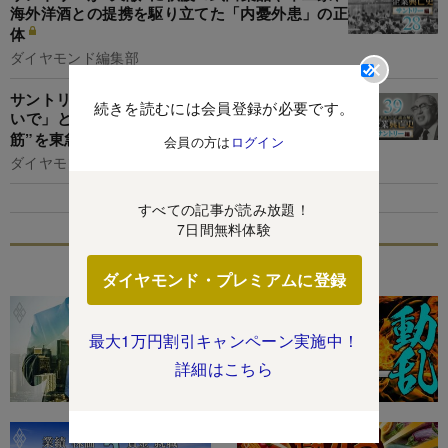
海外洋酒との提携を駆り立てた「内憂外患」の正
体
ダイヤモンド編集部
サントリー佐治敬三、「重厚長大だけが産業やな
続きを読むには会員登録が必要です。
いで」と喝破！日本が世界のリーダーになる“道
筋”を東急総帥の五島昇と徹底討論
会員の方は
ログイン
ダイヤモンド編集部
すべての記事が読み放題！
7日間無料体験
特集
ダイヤモンド・プレミアムに登録
最大1万円割引キャンペーン実施中！
詳細はこちら