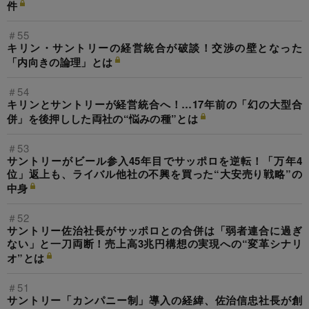
件
＃55
キリン・サントリーの経営統合が破談！交渉の壁となった
「内向きの論理」とは
＃54
キリンとサントリーが経営統合へ！…17年前の「幻の大型合
併」を後押しした両社の“悩みの種”とは
＃53
サントリーがビール参入45年目でサッポロを逆転！「万年4
位」返上も、ライバル他社の不興を買った“大安売り戦略”の
中身
＃52
サントリー佐治社長がサッポロとの合併は「弱者連合に過ぎ
ない」と一刀両断！売上高3兆円構想の実現への“変革シナリ
オ”とは
＃51
サントリー「カンパニー制」導入の経緯、佐治信忠社長が創