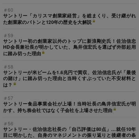
＃60
サントリー「カリスマ創業家経営」を総まくり、受け継がれ
た創業家のバトンと120年の歴史を大解説
＃59
サントリー初の創業家以外のトップに新浪剛史氏！佐治信忠
HD会長兼社長が明かしていた、鳥井信宏氏を選ばず外部起用
に踏み切った理由
＃58
サントリーが米ビームを1.6兆円で買収、佐治信忠氏が「最後
の賭け」に踏み切った理由と当時くすぶっていた不安材料と
は？
＃57
サントリー食品事業会社が上場！当時社長の鳥井信宏氏が明
かす、持ち株会社ではなく子会社を上場させた理由
＃56
サントリー・佐治信忠社長の「自己評価は80点」…就任10年
目に明かした、自身のマネジメントの振り返りと後継者の条