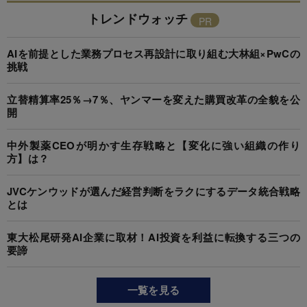
トレンドウォッチ
AIを前提とした業務プロセス再設計に取り組む大林組×PwCの
挑戦
立替精算率25％→7％、ヤンマーを変えた購買改革の全貌を公
開
中外製薬CEOが明かす生存戦略と【変化に強い組織の作り
方】は？
JVCケンウッドが選んだ経営判断をラクにするデータ統合戦略
とは
東大松尾研発AI企業に取材！AI投資を利益に転換する三つの
要諦
一覧を見る