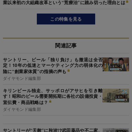
業以来初の大組織改革という“荒療治”に踏み切った理由とは
この特集を見る
関連記事
サントリー、ビール「独り負け」も撤退は全否
定！10年の低迷とマーケティング力の弱体化の
陰に“創業家体質”の指摘の声も
ダイヤモンド編集部
キリンビール独走、サッポロがアサヒを引き離
す！昭和のビール需要開拓期に各社の設備投資・
宣伝費・商品戦略は？
ダイヤモンド編集部
サントリーが“天敵”に秋波!?武田薬品や不二家、