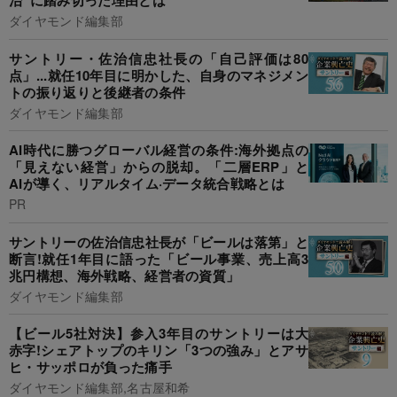
治”に踏み切った理由とは
ダイヤモンド編集部
サントリー・佐治信忠社長の「自己評価は80
点」...就任10年目に明かした、自身のマネジメン
トの振り返りと後継者の条件
ダイヤモンド編集部
AI時代に勝つグローバル経営の条件:海外拠点の
「見えない経営」からの脱却。「二層ERP」と
AIが導く、リアルタイム·データ統合戦略とは
PR
サントリーの佐治信忠社長が「ビールは落第」と
断言!就任1年目に語った「ビール事業、売上高3
兆円構想、海外戦略、経営者の資質」
ダイヤモンド編集部
【ビール5社対決】参入3年目のサントリーは大
赤字!シェアトップのキリン「3つの強み」とアサ
ヒ・サッポロが負った痛手
ダイヤモンド編集部,名古屋和希