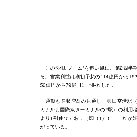
この“羽田ブーム”を追い風に、第2四半期
る。営業利益は期初予想の114億円から15
50億円から79億円に上振れした。
通期も増収増益の見通し。羽田空港駅（
ミナルと国際線ターミナルの2駅）の利用
より1割伸びており（図（1））、これが
がっている。