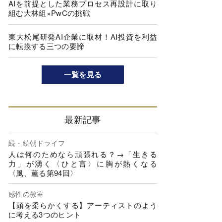
AIを前提とした業務プロセス再設計に取り
組む大林組×PwCの挑戦
東大松尾研発AI企業に取材！AI投資を利益
に転換する三つの要諦
一覧を見る
最新記事
続・続朝ドライフ
人は何のためなら頑張れる？→「生きる
力」が湧く〈ひと言〉に胸が熱くなる
〈風、薫る第94回〉
感性の教室
【頭を柔らかくする】アーティストのよう
に考える3つのヒント