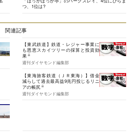
名
「ほっかほっか亭」のハークスレイ、4位にひらま
つ、1位は?
関連記事
【東武鉄道】鉄道・レジャー事業に
も恩恵スカイツリーの採算と投資効
果
週刊ダイヤモンド編集部
【東海旅客鉄道（ＪＲ東海）】借金
減らして過去最高益9兆円投じるリニ
アの帳尻
週刊ダイヤモンド編集部