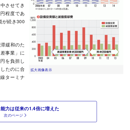
中させてき
億円程度であ
が続き300
渋滞緩和のた
交差事業」に
億円を負担し
活したのに合
拡大画像表示
際線ターミナ
能力は従来の1.4倍に増えた
次のページ