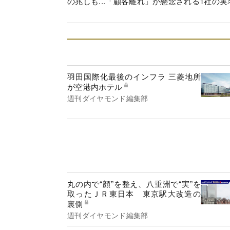
の兆しも...「顧客離れ」が懸念される1社の実
羽田国際化最後のインフラ 三菱地所
が空港内ホテル
週刊ダイヤモンド編集部
丸の内で“顔”を整え、八重洲で“実”を
取ったＪＲ東日本 東京駅大改造の
裏側
週刊ダイヤモンド編集部