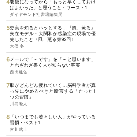
老後になってから「もっと早くしておけ
ばよかった」と思うこと・ワースト1
ダイヤモンド社書籍編集局
史実を知るとハッとする…『風、薫る』
実在モデル・大関和が感染症の現場で優
先したこと〈風、薫る第92回〉
木俣 冬
メールで「～です」を「～と思います」
とわざわざ書く人が知らない事実
西田延弘
脳がどんどん疲れていく…脳科学者が真
っ先にやめるべきと断言する「たった1
つの習慣」
川島隆太
「いつまでも若々しい人」がやっている
習慣・ベスト1
古川武士