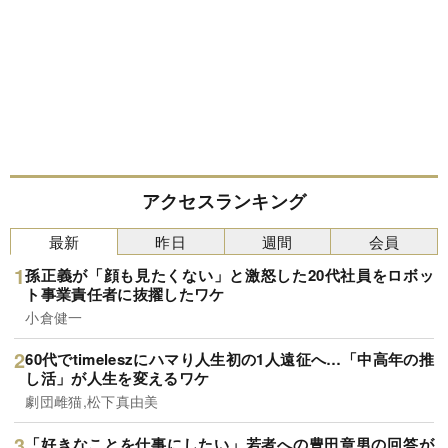
アクセスランキング
最新
昨日
週間
会員
孫正義が「顔も見たくない」と激怒した20代社員をロボッ
ト事業責任者に抜擢したワケ
小倉健一
60代でtimeleszにハマり人生初の1人遠征へ…「中高年の推
し活」が人生を変えるワケ
劇団雌猫,松下真由美
「好きなことを仕事にしたい」若者への豊田章男の回答が