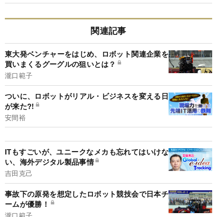
関連記事
東大発ベンチャーをはじめ、ロボット関連企業を
買いまくるグーグルの狙いとは？
瀧口範子
ついに、ロボットがリアル・ビジネスを変える日
が来た?!
安間裕
ITもすごいが、ユニークなメカも忘れてはいけな
い、海外デジタル製品事情
吉田克己
事故下の原発を想定したロボット競技会で日本チ
ームが優勝！
瀧口範子