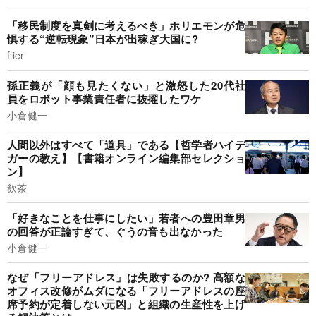
「移民制度を真剣に考えるべき」ホリエモンが危
惧する“逆転現象”日本が出稼ぎ大国に?
flier
孫正義が「顔も見たくない」と激怒した20代社
員をロボット事業責任者に抜擢したワケ
小倉健一
人間以外はすべて「道具」である【哲学者ハイデ
ガーの教え】【書籍オンライン編集部セレクショ
ン】
飲茶
「好きなことを仕事にしたい」若者への豊田章男
の回答が正論すぎて、ぐうの音も出なかった
小倉健一
なぜ「フリーアドレス」は失敗するのか? 高額な
オフィス改修がムダになる「フリーアドレスの座
席予約が定着しない元凶」と組織の生産性を上げ