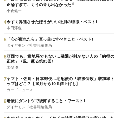
正論すぎて、ぐうの音も出なかった
小倉健一
今すぐ昇進させたほうがいい社員の特徴・ベスト1
本田淳也
「心が疲れたら」真っ先にすべきこと・ベスト1
ダイヤモンド社書籍編集局
頑固でも、意地悪でもない…融通が利かない人の「納得の
正体」〈風、薫る第95回〉
木俣 冬
ヤマト・佐川・日本郵便…宅配便の「取扱個数」増加率ト
ップはどこ？【10月から10％値上げも】
カーゴニュース
老後にダントツで後悔すること・ワースト1
ダイヤモンド社書籍編集局
さすがにアカンやろ…イケイケ社長が電話口で言い放った