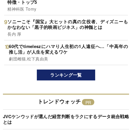
特徴・トップ5
精神科医 Tomy
ソニーこそ『国宝』大ヒットの真の立役者、ディズニーも
かなわない「黒子的映画ビジネス」の神髄とは
長内 厚
60代でtimeleszにハマり人生初の1人遠征へ…「中高年の
推し活」が人生を変えるワケ
劇団雌猫,松下真由美
ランキング一覧
トレンドウォッチ
JVCケンウッドが選んだ経営判断をラクにするデータ統合戦略
とは