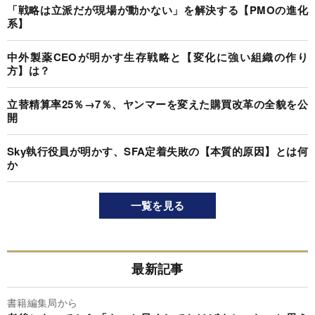
「戦略は立派だが現場が動かない」を解決する【PMOの進化
系】
中外製薬CEOが明かす生存戦略と【変化に強い組織の作り
方】は？
立替精算率25％→7％、ヤンマーを変えた購買改革の全貌を公
開
Sky執行役員が明かす、SFA定着失敗の【本質的原因】とは何
か
一覧を見る
最新記事
書籍編集局から