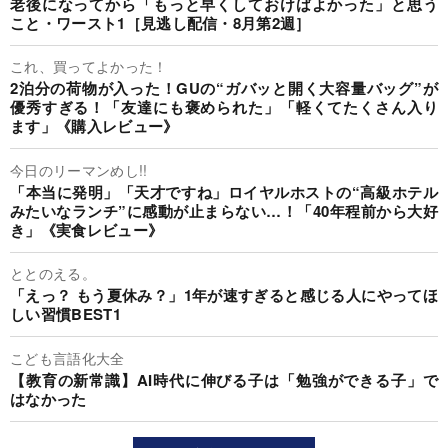
老後になってから「もっと早くしておけばよかった」と思う
こと・ワースト1［見逃し配信・8月第2週］
これ、買ってよかった！
2泊分の荷物が入った！GUの“ガバッと開く大容量バッグ”が
優秀すぎる！「友達にも褒められた」「軽くてたくさん入り
ます」《購入レビュー》
今日のリーマンめし!!
「本当に発明」「天才ですね」ロイヤルホストの“高級ホテル
みたいなランチ”に感動が止まらない…！「40年程前から大好
き」《実食レビュー》
ととのえる。
「えっ？ もう夏休み？」1年が速すぎると感じる人にやってほ
しい習慣BEST1
こども言語化大全
【教育の新常識】AI時代に伸びる子は「勉強ができる子」で
はなかった