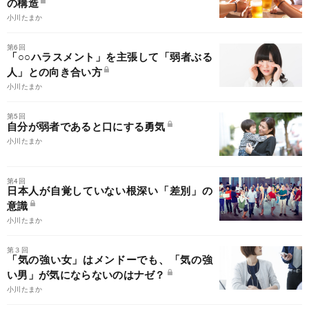
の構造
小川たまか
第6回
「○○ハラスメント」を主張して「弱者ぶる
人」との向き合い方
小川たまか
第5回
自分が弱者であると口にする勇気
小川たまか
第4回
日本人が自覚していない根深い「差別」の
意識
小川たまか
第３回
「気の強い女」はメンドーでも、「気の強
い男」が気にならないのはナゼ？
小川たまか