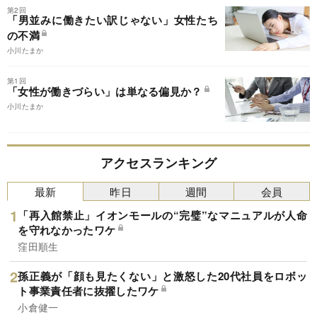
第2回
「男並みに働きたい訳じゃない」女性たち
の不満
小川たまか
第1回
「女性が働きづらい」は単なる偏見か？
小川たまか
アクセスランキング
最新
昨日
週間
会員
「再入館禁止」イオンモールの“完璧”なマニュアルが人命
を守れなかったワケ
窪田順生
孫正義が「顔も見たくない」と激怒した20代社員をロボッ
ト事業責任者に抜擢したワケ
小倉健一