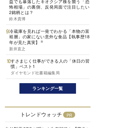
益でも暴落したキオクシア株を襲う「恐
怖相場」の裏側、反発局面で注目したい
2銘柄とは？
鈴木貴博
冷蔵庫を見れば一発でわかる「本物の富
裕層」の家にない意外な食品【執事歴18
年が見た真実】
新井直之
すさまじく仕事ができる人の「休日の習
慣」ベスト1
ダイヤモンド社書籍編集局
ランキング一覧
トレンドウォッチ