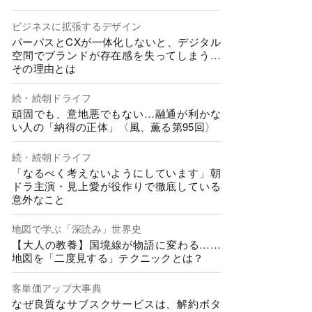
ビジネスに拡張するデザイン
パーパスとCXが一体化しないと、デジタル
空間でブランドが存在感を失ってしまう…
その理由とは
続・続朝ドライフ
頑固でも、意地悪でもない…融通が利かな
い人の「納得の正体」〈風、薫る第95回〉
続・続朝ドライフ
「なるべく考えないようにしています」朝
ドラ主演・見上愛が役作りで徹底している
意外なこと
地図で学ぶ「深読み」世界史
【大人の教養】国境線が物語に変わる……
地図を「二度見する」テクニックとは？
客単価アップ大事典
なぜ良質なサブスクサービスは、解約ボタ