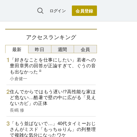
ログイン
アクセスランキング
最新
昨日
週間
会員
「好きなことを仕事にしたい」若者への
豊田章男の回答が正論すぎて、ぐうの音
も出なかった
小倉健一
住んでからではもう遅い!?高性能な家ほ
ど危ない…酷暑で壁の中に広がる「見え
ないカビ」の正体
長嶋 修
「もう並ばないで…」40代タイミーおじ
さんがミスド「もっちゅりん」の列整理
で複雑な気分になったワケ