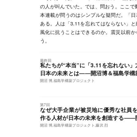
の人が叫んでいた。では、問おう。ここで
本連載が問うのはシンプルな疑問だ。「日本
ある。人は「3.11を忘れてはならない」
風化に抗うことはできるのか。震災以前か
う。
最終回
私たちが“本当”に「3.11を忘れない
日本の未来とは――開沼博＆福島学構
開沼 博,福島学構築プロジェクト
第7回
なぜ大手企業が被災地に優秀な社員
作る人材が日本の未来を創造する――
開沼 博,福島学構築プロジェクト,藤沢 烈