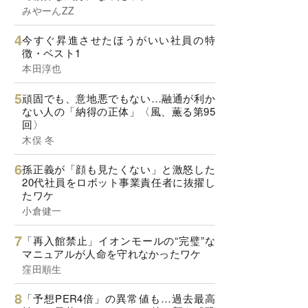
みやーんZZ
今すぐ昇進させたほうがいい社員の特
徴・ベスト1
本田淳也
頑固でも、意地悪でもない…融通が利か
ない人の「納得の正体」〈風、薫る第95
回〉
木俣 冬
孫正義が「顔も見たくない」と激怒した
20代社員をロボット事業責任者に抜擢し
たワケ
小倉健一
「再入館禁止」イオンモールの“完璧”な
マニュアルが人命を守れなかったワケ
窪田順生
「予想PER4倍」の異常値も…過去最高