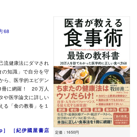
方68
己流健康法にダマされ
食の知識」で自分を守
タから、医学的エビデン
冊に網羅！ 20 万人
タや医学論文に詳しい
える「食の教養」を１
jp］
［紀伊國屋書店
定価：1650円