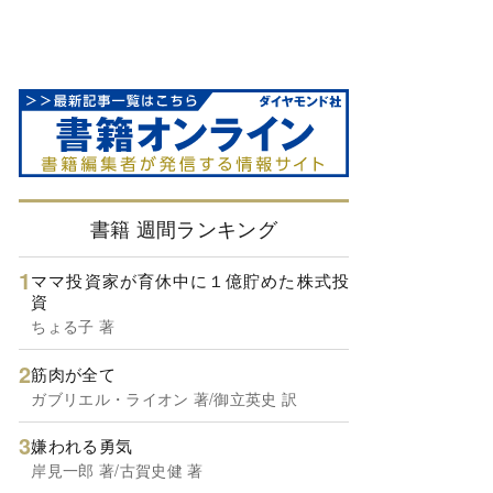
書籍 週間ランキング
ママ投資家が育休中に１億貯めた株式投
資
ちょる子 著
筋肉が全て
ガブリエル・ライオン 著/御立英史 訳
嫌われる勇気
岸見一郎 著/古賀史健 著