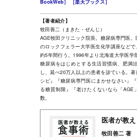
BookWeb］
［楽天ブックス］
【著者紹介】
牧田善二（まきた・ぜんじ）
AGE牧田クリニック院長。糖尿病専門医。
のロックフェラー大学医生化学講座などで
約5年間行う。1996年より北海道大学医学
糖尿病をはじめとする生活習慣病、肥満治
し、延べ20万人以上の患者を診ている。著
シピ』『糖尿病専門医にまかせなさい』『
る糖質制限』『老けたくないなら「AGE
数。
医者が教え
牧田善二 著