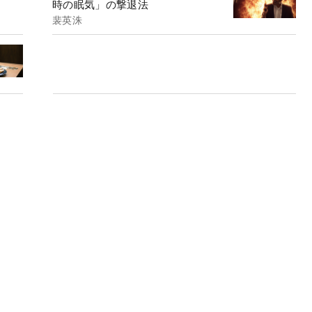
時の眠気」の撃退法
裴英洙