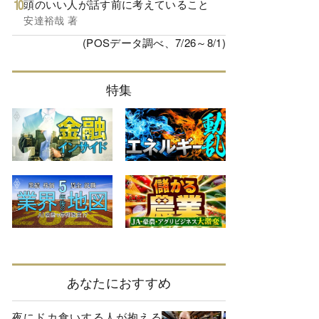
頭のいい人が話す前に考えていること
安達裕哉 著
(POSデータ調べ、7/26～8/1)
特集
あなたにおすすめ
夜にドカ食いする人が抱える