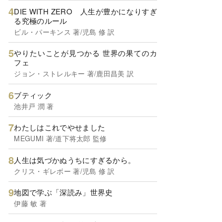
DIE WITH ZERO 人生が豊かになりすぎ
る究極のルール
ビル・パーキンス 著/児島 修 訳
やりたいことが見つかる 世界の果てのカ
フェ
ジョン・ストレルキー 著/鹿田昌美 訳
ブティック
池井戸 潤 著
わたしはこれでやせました
MEGUMI 著/道下将太郎 監修
人生は気づかぬうちにすぎるから。
クリス・ギレボー 著/児島 修 訳
地図で学ぶ「深読み」世界史
伊藤 敏 著