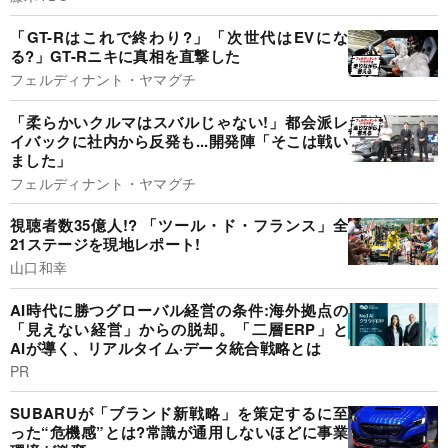
「GT-Rはこれで終わり?」「次世代はEVにな
る?」GT-Rニキに真相を直撃した
フェルディナント・ヤマグチ
「柔らかいクルマはスバルじゃない!」都会派レ
イバックに社内から反発も...開発陣「そこは戦い
ました」
フェルディナント・ヤマグチ
視聴者数35億人!? 「ツール・ド・フランス」全
21ステージを現地レポート!
山口和幸
AI時代に勝つグローバル経営の条件:海外拠点の
「見えない経営」からの脱却。「二層ERP」と
AIが導く、リアルタイム·データ統合戦略とは
PR
SUBARUが「ブランド新戦略」を策定するに至
った“危機感”とは?常識が通用しないほどに事業