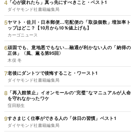
「心が疲れたら」真っ先にすべきこと・ベスト1
ダイヤモンド社書籍編集局
ヤマト・佐川・日本郵便…宅配便の「取扱個数」増加率ト
ップはどこ？【10月から10％値上げも】
カーゴニュース
頑固でも、意地悪でもない…融通が利かない人の「納得の
正体」〈風、薫る第95回〉
木俣 冬
老後にダントツで後悔すること・ワースト1
ダイヤモンド社書籍編集局
「再入館禁止」イオンモールの“完璧”なマニュアルが人命
を守れなかったワケ
窪田順生
すさまじく仕事ができる人の「休日の習慣」ベスト1
ダイヤモンド社書籍編集局