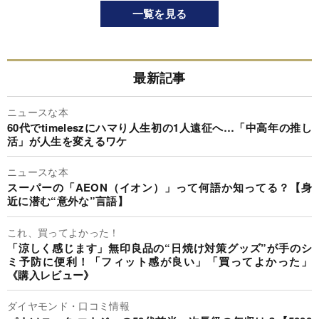
一覧を見る
最新記事
ニュースな本
60代でtimeleszにハマり人生初の1人遠征へ…「中高年の推し
活」が人生を変えるワケ
ニュースな本
スーパーの「AEON（イオン）」って何語か知ってる？【身
近に潜む“意外な”言語】
これ、買ってよかった！
「涼しく感じます」無印良品の“日焼け対策グッズ”が手のシ
ミ予防に便利！「フィット感が良い」「買ってよかった」
《購入レビュー》
ダイヤモンド・口コミ情報