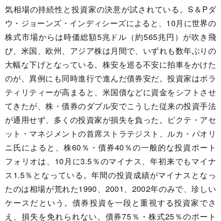
気相場の持続性と投資家の決意が試されている。S＆Pダ
ウ・ジョーンズ・インディシーズによると、10月に世界の
株式市場からは時価総額5兆ドル（約565兆円）が吹き飛
び、米国、欧州、アジア株は月間で、いずれも数年ぶりの
大幅な下げとなっている。株安を巡る不安に拍車をかけた
のが、異例にも同時進行で進んだ債券安だ。投資家はボラ
ティリティーが高まると、米国債などに資金をシフトさせ
てきたが、株・債券のダブル安でこうした従来の投資手法
が通用せず、多くの投資家が損失を負った。ピクテ・アセ
ット・マネジメントの首席ストラテジスト、ルカ・パオリ
ニ氏によると、株60％・債券40％の一般的な投資ポート
フォリオは、10月に3.5％のマイナス、年初来でもマイナ
ス1.5％となっている。年間の投資成績がマイナスとなっ
たのは相場が荒れた1990、2001、2002年のみで、珍しい
ケースだという。債券投資を一段と重視する投資家でさ
え、損失を免れられない。債券75％・株式25％のポート