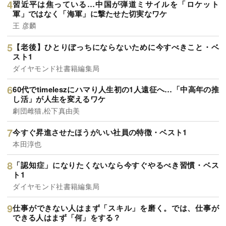
習近平は焦っている…中国が弾道ミサイルを「ロケット
軍」ではなく「海軍」に撃たせた切実なワケ
王 彦麟
【老後】ひとりぼっちにならないために今すべきこと・ベ
スト1
ダイヤモンド社書籍編集局
60代でtimeleszにハマり人生初の1人遠征へ…「中高年の推
し活」が人生を変えるワケ
劇団雌猫,松下真由美
今すぐ昇進させたほうがいい社員の特徴・ベスト1
本田淳也
「認知症」になりたくないなら今すぐやるべき習慣・ベス
ト1
ダイヤモンド社書籍編集局
仕事ができない人はまず「スキル」を磨く。では、仕事が
できる人はまず「何」をする？