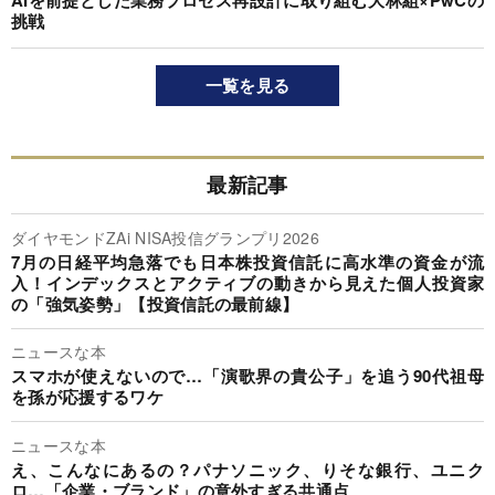
AIを前提とした業務プロセス再設計に取り組む大林組×PwCの
挑戦
一覧を見る
最新記事
ダイヤモンドZAi NISA投信グランプリ2026
7月の日経平均急落でも日本株投資信託に高水準の資金が流
入！インデックスとアクティブの動きから見えた個人投資家
の「強気姿勢」【投資信託の最前線】
ニュースな本
スマホが使えないので…「演歌界の貴公子」を追う90代祖母
を孫が応援するワケ
ニュースな本
え、こんなにあるの？パナソニック、りそな銀行、ユニク
ロ…「企業・ブランド」の意外すぎる共通点