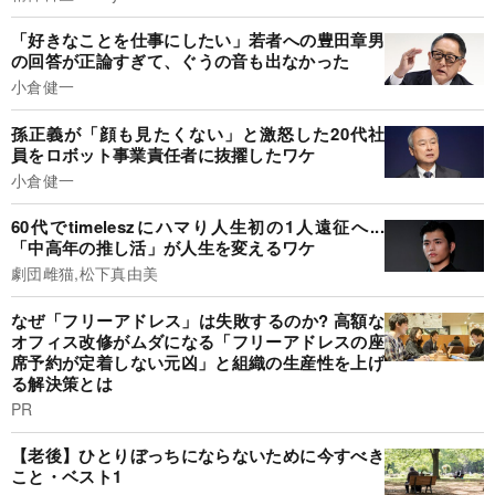
「好きなことを仕事にしたい」若者への豊田章男
の回答が正論すぎて、ぐうの音も出なかった
小倉健一
孫正義が「顔も見たくない」と激怒した20代社
員をロボット事業責任者に抜擢したワケ
小倉健一
60代でtimeleszにハマり人生初の1人遠征へ...
「中高年の推し活」が人生を変えるワケ
劇団雌猫,松下真由美
なぜ「フリーアドレス」は失敗するのか? 高額な
オフィス改修がムダになる「フリーアドレスの座
席予約が定着しない元凶」と組織の生産性を上げ
る解決策とは
PR
【老後】ひとりぼっちにならないために今すべき
こと・ベスト1