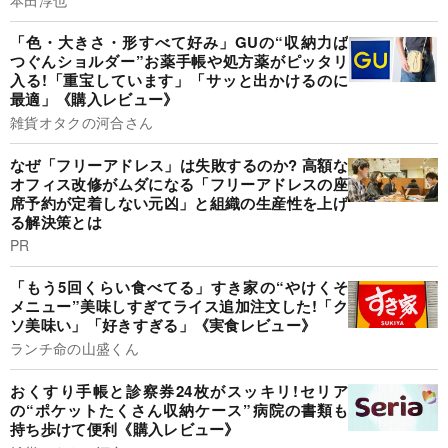
「色・大きさ・形すべて好み」GUの“収納力ば
つぐんショルダー”お薬手帳や処方薬がピッタリ
入る!「重宝しています」「サッと出かけるのに
最適」《購入レビュー》
雑貨オタクの河合さん
なぜ「フリーアドレス」は失敗するのか? 高額な
オフィス改修がムダになる「フリーアドレスの座
席予約が定着しない元凶」と組織の生産性を上げ
る解決策とは
PR
「もう5回くらい食べてる」すき家の“やけくそ
メニュー”美味しすぎてライス追加注文した!「ク
ソ美味い」「好きすぎる」《実食レビュー》
ランチ命の山盛くん
おくすり手帳と診察券24枚がスッキリ!セリア
の“ポケットたくさん収納ケース”病院の書類も
持ち歩けて便利《購入レビュー》