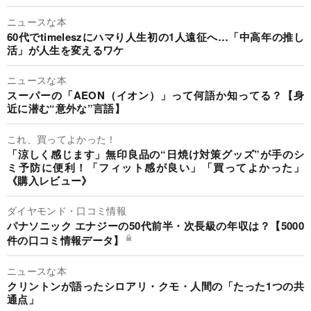
ニュースな本
60代でtimeleszにハマり人生初の1人遠征へ…「中高年の推し
活」が人生を変えるワケ
ニュースな本
スーパーの「AEON（イオン）」って何語か知ってる？【身
近に潜む“意外な”言語】
これ、買ってよかった！
「涼しく感じます」無印良品の“日焼け対策グッズ”が手のシ
ミ予防に便利！「フィット感が良い」「買ってよかった」
《購入レビュー》
ダイヤモンド・口コミ情報
パナソニック エナジーの50代前半・次長級の年収は？【5000
件の口コミ情報データ】
ニュースな本
クリントンが語ったシロアリ・クモ・人間の「たった1つの共
通点」