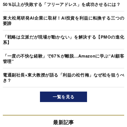
50％以上が失敗する「フリーアドレス」を成功させるには？
東大松尾研発AI企業に取材！AI投資を利益に転換する三つの
要諦
「戦略は立派だが現場が動かない」を解決する【PMOの進化
系】
「一度の不快な経験」で87％が離脱…Amazonに学ぶ“AI顧客
管理”
電通副社長×東大教授が語る「利益の松竹梅」なぜ松を狙うべ
き？
一覧を見る
最新記事