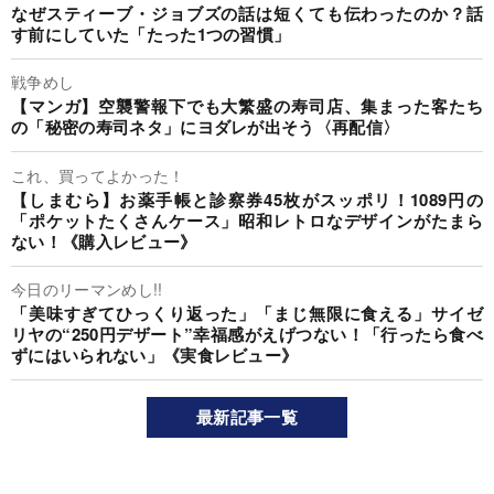
なぜスティーブ・ジョブズの話は短くても伝わったのか？話
す前にしていた「たった1つの習慣」
戦争めし
【マンガ】空襲警報下でも大繁盛の寿司店、集まった客たち
の「秘密の寿司ネタ」にヨダレが出そう〈再配信〉
これ、買ってよかった！
【しまむら】お薬手帳と診察券45枚がスッポリ！1089円の
「ポケットたくさんケース」昭和レトロなデザインがたまら
ない！《購入レビュー》
今日のリーマンめし!!
「美味すぎてひっくり返った」「まじ無限に食える」サイゼ
リヤの“250円デザート”幸福感がえげつない！「行ったら食べ
ずにはいられない」《実食レビュー》
最新記事一覧