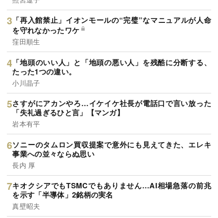
「再入館禁止」イオンモールの“完璧”なマニュアルが人命
を守れなかったワケ
窪田順生
「地頭のいい人」と「地頭の悪い人」を残酷に分断する、
たった1つの違い。
小川晶子
さすがにアカンやろ…イケイケ社長が電話口で言い放った
「失礼過ぎるひと言」【マンガ】
岩本有平
ソニーのタムロン買収提案で意外にも見えてきた、エレキ
事業への並々ならぬ思い
長内 厚
キオクシアでもTSMCでもありません…AI相場急落の前兆
を示す「半導体」2銘柄の実名
真壁昭夫