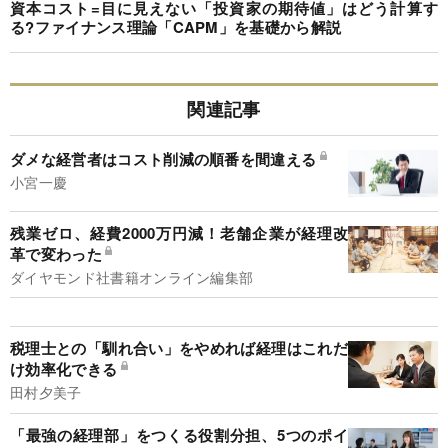
資本コスト=目に見えない「投資家の期待値」はどう計算す
る?ファイナンス理論「CAPM」を基礎から解説
関連記事
ダメな経営者はコスト削減の順番を間違える
小宮一慶
残業ゼロ、経費2000万円減！老舗企業が経理改
革で変わった
ダイヤモンド社書籍オンライン編集部
税理士との「馴れ合い」をやめれば経理はこれだ
け効率化できる
田村夕美子
「最強の経理部」をつくる役割分担、5つのポイ