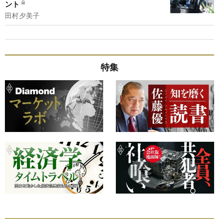
ント
田村夕美子
特集