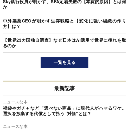
Sky執行役員が明かす、SFA定着失敗の【本質的原因】とは何
か
中外製薬CEOが明かす生存戦略と【変化に強い組織の作り
方】は？
【世界23カ国独自調査】なぜ日本はAI活用で世界に後れを取
るのか
一覧を見る
最新記事
ニュースな本
福袋やガチャなど「選べない商品」に現代人がハマるワケ。
選択を放棄する代償として払う“対価”とは？
ニュースな本