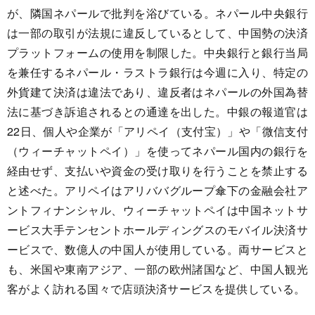
が、隣国ネパールで批判を浴びている。ネパール中央銀行
は一部の取引が法規に違反しているとして、中国勢の決済
プラットフォームの使用を制限した。中央銀行と銀行当局
を兼任するネパール・ラストラ銀行は今週に入り、特定の
外貨建て決済は違法であり、違反者はネパールの外国為替
法に基づき訴追されるとの通達を出した。中銀の報道官は
22日、個人や企業が「アリペイ（支付宝）」や「微信支付
（ウィーチャットペイ）」を使ってネパール国内の銀行を
経由せず、支払いや資金の受け取りを行うことを禁止する
と述べた。アリペイはアリババグループ傘下の金融会社ア
ントフィナンシャル、ウィーチャットペイは中国ネットサ
ービス大手テンセントホールディングスのモバイル決済サ
ービスで、数億人の中国人が使用している。両サービスと
も、米国や東南アジア、一部の欧州諸国など、中国人観光
客がよく訪れる国々で店頭決済サービスを提供している。