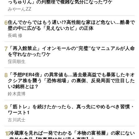
っちゅりん」の列整理で複雑な気分になったワケ
みやーんZZ
住んでからではもう遅い!?高性能な家ほど危ない…酷暑で
壁の中に広がる「見えないカビ」の正体
長嶋 修
「再入館禁止」イオンモールの“完璧”なマニュアルが人命
を守れなかったワケ
窪田順生
「予想PER4倍」の異常値も…過去最高益でも暴落したキオ
クシア株を襲う「恐怖相場」の裏側、反発局面で注目した
い2銘柄とは？
鈴木貴博
「筋トレ」を続けたかったら、真っ先にやめるべき習慣・
ワースト1
古川武士
冷蔵庫を見れば一発でわかる「本物の富裕層」の家にない