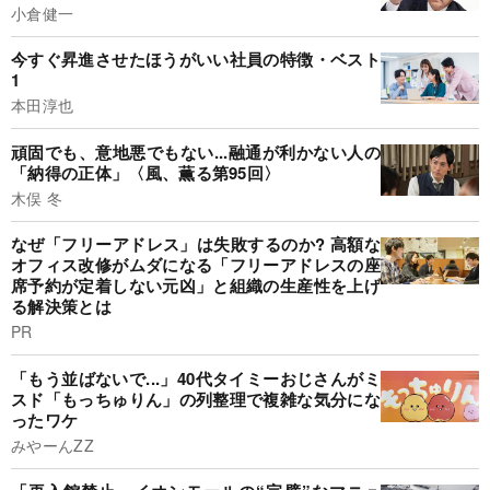
小倉健一
今すぐ昇進させたほうがいい社員の特徴・ベスト
1
本田淳也
頑固でも、意地悪でもない...融通が利かない人の
「納得の正体」〈風、薫る第95回〉
木俣 冬
なぜ「フリーアドレス」は失敗するのか? 高額な
オフィス改修がムダになる「フリーアドレスの座
席予約が定着しない元凶」と組織の生産性を上げ
る解決策とは
PR
「もう並ばないで...」40代タイミーおじさんがミ
スド「もっちゅりん」の列整理で複雑な気分にな
ったワケ
みやーんZZ