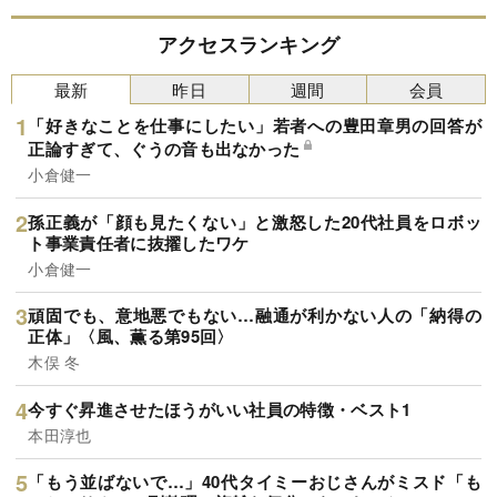
アクセスランキング
最新
昨日
週間
会員
「好きなことを仕事にしたい」若者への豊田章男の回答が
正論すぎて、ぐうの音も出なかった
小倉健一
孫正義が「顔も見たくない」と激怒した20代社員をロボッ
ト事業責任者に抜擢したワケ
小倉健一
頑固でも、意地悪でもない…融通が利かない人の「納得の
正体」〈風、薫る第95回〉
木俣 冬
今すぐ昇進させたほうがいい社員の特徴・ベスト1
本田淳也
「もう並ばないで…」40代タイミーおじさんがミスド「も