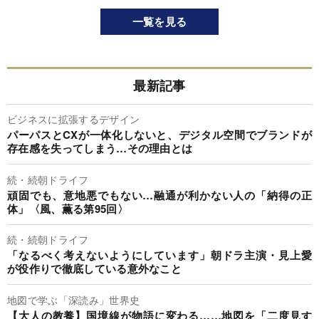
一覧を見る
最新記事
ビジネスに拡張するデザイン
パーパスとCXが一体化しないと、デジタル空間でブランドが
存在感を失ってしまう…その理由とは
続・続朝ドライフ
頑固でも、意地悪でもない…融通が利かない人の「納得の正
体」〈風、薫る第95回〉
続・続朝ドライフ
「なるべく考えないようにしています」朝ドラ主演・見上愛
が役作りで徹底している意外なこと
地図で学ぶ「深読み」世界史
【大人の教養】国境線が物語に変わる……地図を「二度見す