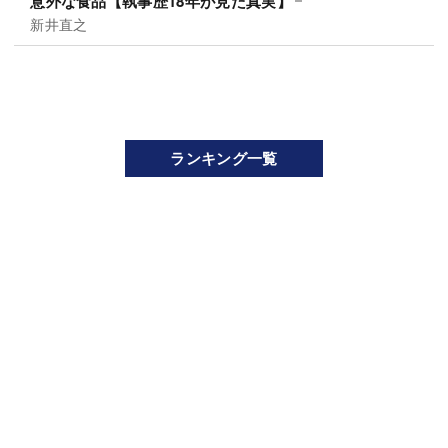
意外な食品【執事歴18年が見た真実】
新井直之
ランキング一覧